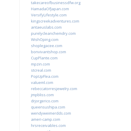
takecareofbusinessdfw.org
HamadaOfJapan.com
VersifyLifestyle.com
kingscreekadventures.com
antaeuslabs.com
purelycleanchemdry.com
WishOping.com
shoplegacee.com
bonvivantshop.com
CupPlante.com
mpzin.com
stcreal.com
PopUpFlea.com
valueml.com
rebeccatorresjewelry.com
jmpbliss.com
drjorgerico.com
queensushipa.com
wendyweimerdds.com
ameri-camp.com
hrsreceivables.com