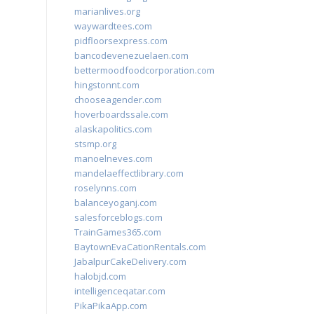
marianlives.org
waywardtees.com
pidfloorsexpress.com
bancodevenezuelaen.com
bettermoodfoodcorporation.com
hingstonnt.com
chooseagender.com
hoverboardssale.com
alaskapolitics.com
stsmp.org
manoelneves.com
mandelaeffectlibrary.com
roselynns.com
balanceyoganj.com
salesforceblogs.com
TrainGames365.com
BaytownEvaCationRentals.com
JabalpurCakeDelivery.com
halobjd.com
intelligenceqatar.com
PikaPikaApp.com