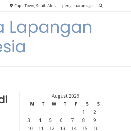
Cape Town, South Africa
pengeluaran sgp
ya Lapangan
esia
di
August 2026
M
T
W
T
F
S
S
1
2
3
4
5
6
7
8
9
10
11
12
13
14
15
16