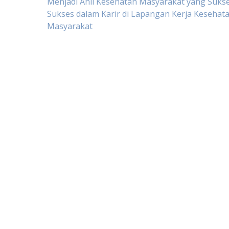
Post
Menjadi Ahli Kesehatan Masyarakat yang Sukse
Sukses dalam Karir di Lapangan Kerja Kesehat
Masyarakat
navigation