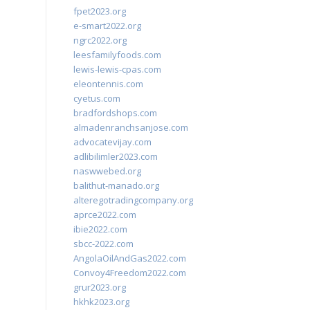
fpet2023.org
e-smart2022.org
ngrc2022.org
leesfamilyfoods.com
lewis-lewis-cpas.com
eleontennis.com
cyetus.com
bradfordshops.com
almadenranchsanjose.com
advocatevijay.com
adlibilimler2023.com
naswwebed.org
balithut-manado.org
alteregotradingcompany.org
aprce2022.com
ibie2022.com
sbcc-2022.com
AngolaOilAndGas2022.com
Convoy4Freedom2022.com
grur2023.org
hkhk2023.org