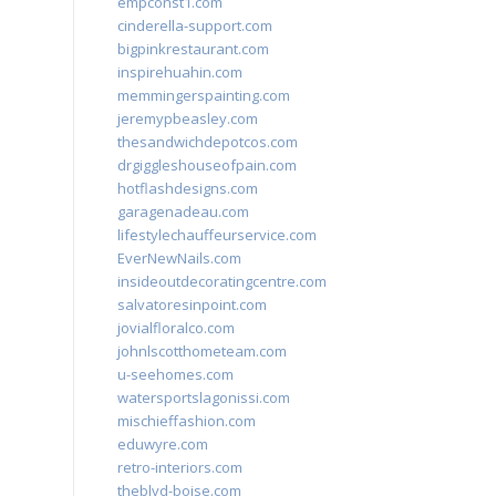
empconst1.com
cinderella-support.com
bigpinkrestaurant.com
inspirehuahin.com
memmingerspainting.com
jeremypbeasley.com
thesandwichdepotcos.com
drgiggleshouseofpain.com
hotflashdesigns.com
garagenadeau.com
lifestylechauffeurservice.com
EverNewNails.com
insideoutdecoratingcentre.com
salvatoresinpoint.com
jovialfloralco.com
johnlscotthometeam.com
u-seehomes.com
watersportslagonissi.com
mischieffashion.com
eduwyre.com
retro-interiors.com
theblvd-boise.com