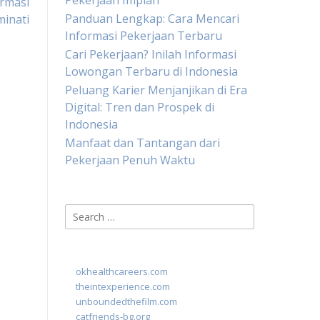
Pekerjaan Impian
rmasi
Panduan Lengkap: Cara Mencari
minati
Informasi Pekerjaan Terbaru
Cari Pekerjaan? Inilah Informasi
Lowongan Terbaru di Indonesia
Peluang Karier Menjanjikan di Era
Digital: Tren dan Prospek di
Indonesia
Manfaat dan Tantangan dari
Pekerjaan Penuh Waktu
Search
for:
okhealthcareers.com
theintexperience.com
unboundedthefilm.com
catfriends-bg.org