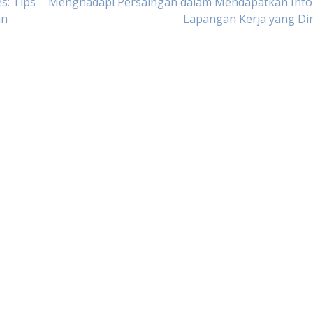
s: Tips
Menghadapi Persaingan dalam Mendapatkan Info
an
Lapangan Kerja yang Di