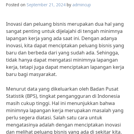
Posted on
September 21, 2024
by
admincup
Inovasi dan peluang bisnis merupakan dua hal yang
sangat penting untuk dijelajahi di tengah minimnya
lapangan kerja yang ada saat ini. Dengan adanya
inovasi, kita dapat menciptakan peluang bisnis yang
baru dan berbeda dari yang sudah ada. Sehingga,
tidak hanya dapat mengatasi minimnya lapangan
kerja, tetapi juga dapat menciptakan lapangan kerja
baru bagi masyarakat.
Menurut data yang dikeluarkan oleh Badan Pusat
Statistik (BPS), tingkat pengangguran di Indonesia
masih cukup tinggi. Hal ini menunjukkan bahwa
minimnya lapangan kerja merupakan masalah yang
perlu segera diatasi. Salah satu cara untuk
mengatasinya adalah dengan menciptakan inovasi
dan melihat peluang bisnis yang ada di sekitar kita.