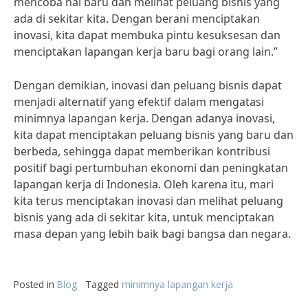
mencoba hal baru dan melihat peluang bisnis yang
ada di sekitar kita. Dengan berani menciptakan
inovasi, kita dapat membuka pintu kesuksesan dan
menciptakan lapangan kerja baru bagi orang lain.”
Dengan demikian, inovasi dan peluang bisnis dapat
menjadi alternatif yang efektif dalam mengatasi
minimnya lapangan kerja. Dengan adanya inovasi,
kita dapat menciptakan peluang bisnis yang baru dan
berbeda, sehingga dapat memberikan kontribusi
positif bagi pertumbuhan ekonomi dan peningkatan
lapangan kerja di Indonesia. Oleh karena itu, mari
kita terus menciptakan inovasi dan melihat peluang
bisnis yang ada di sekitar kita, untuk menciptakan
masa depan yang lebih baik bagi bangsa dan negara.
Posted in
Blog
Tagged
minimnya lapangan kerja