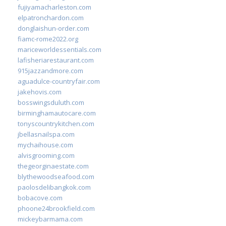
fujiyamacharleston.com
elpatronchardon.com
donglaishun-order.com
fiamc-rome2022.org
mariceworldessentials.com
lafisheriarestaurant.com
915jazzandmore.com
aguadulce-countryfair.com
jakehovis.com
bosswingsduluth.com
birminghamautocare.com
tonyscountrykitchen.com
jbellasnailspa.com
mychaihouse.com
alvisgrooming.com
thegeorginaestate.com
blythewoodseafood.com
paolosdelibangkok.com
bobacove.com
phoone24brookfield.com
mickeybarmama.com