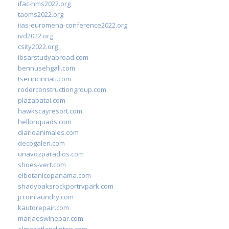
ifac-hms2022.org
taoms2022.org
iias-euromena-conference2022.org
ivd2022.org
csity2022.org
ibsarstudyabroad.com
bennusehgall.com
tsecincinnati.com
roderconstructiongroup.com
plazabatai.com
hawkscayresort.com
hellonquads.com
diarioanimales.com
decogaleri.com
unavozparadios.com
shoes-vert.com
elbotanicopanama.com
shadyoaksrockportrvpark.com
jccoinlaundry.com
kautorepair.com
marjaeswinebar.com
elmazatlanclinton.com