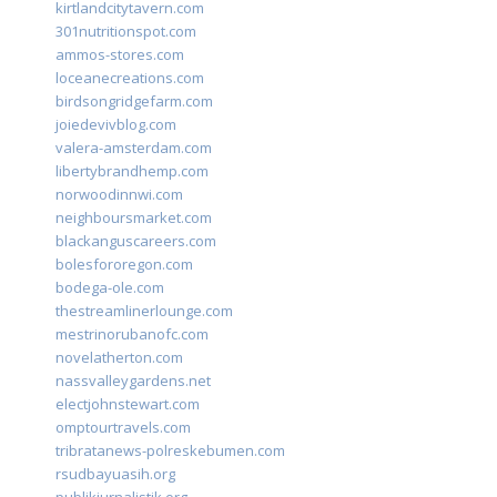
kirtlandcitytavern.com
301nutritionspot.com
ammos-stores.com
loceanecreations.com
birdsongridgefarm.com
joiedevivblog.com
valera-amsterdam.com
libertybrandhemp.com
norwoodinnwi.com
neighboursmarket.com
blackanguscareers.com
bolesfororegon.com
bodega-ole.com
thestreamlinerlounge.com
mestrinorubanofc.com
novelatherton.com
nassvalleygardens.net
electjohnstewart.com
omptourtravels.com
tribratanews-polreskebumen.com
rsudbayuasih.org