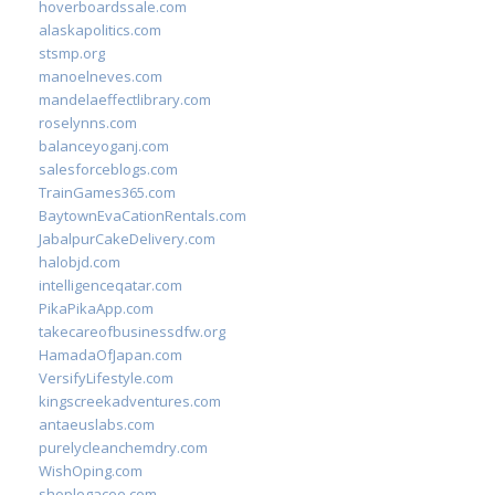
hoverboardssale.com
alaskapolitics.com
stsmp.org
manoelneves.com
mandelaeffectlibrary.com
roselynns.com
balanceyoganj.com
salesforceblogs.com
TrainGames365.com
BaytownEvaCationRentals.com
JabalpurCakeDelivery.com
halobjd.com
intelligenceqatar.com
PikaPikaApp.com
takecareofbusinessdfw.org
HamadaOfJapan.com
VersifyLifestyle.com
kingscreekadventures.com
antaeuslabs.com
purelycleanchemdry.com
WishOping.com
shoplegacee.com