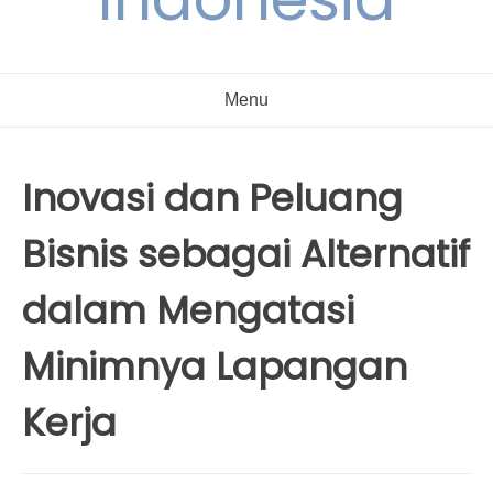
Menu
Inovasi dan Peluang
Bisnis sebagai Alternatif
dalam Mengatasi
Minimnya Lapangan
Kerja