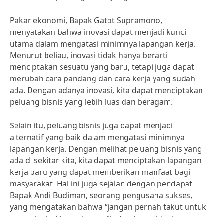
Pakar ekonomi, Bapak Gatot Supramono,
menyatakan bahwa inovasi dapat menjadi kunci
utama dalam mengatasi minimnya lapangan kerja.
Menurut beliau, inovasi tidak hanya berarti
menciptakan sesuatu yang baru, tetapi juga dapat
merubah cara pandang dan cara kerja yang sudah
ada. Dengan adanya inovasi, kita dapat menciptakan
peluang bisnis yang lebih luas dan beragam.
Selain itu, peluang bisnis juga dapat menjadi
alternatif yang baik dalam mengatasi minimnya
lapangan kerja. Dengan melihat peluang bisnis yang
ada di sekitar kita, kita dapat menciptakan lapangan
kerja baru yang dapat memberikan manfaat bagi
masyarakat. Hal ini juga sejalan dengan pendapat
Bapak Andi Budiman, seorang pengusaha sukses,
yang mengatakan bahwa “jangan pernah takut untuk