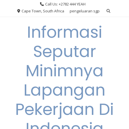
Skip
Call Us: +2782 444 YEAH
to
Cape Town, South Africa
pengeluaran sgp
content
Informasi
Seputar
Minimnya
Lapangan
Pekerjaan Di
Indonesia