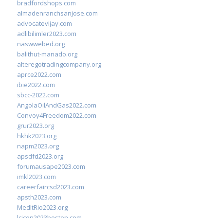
bradfordshops.com
almadenranchsanjose.com
advocatevijay.com
adlibilimler2023.com
naswwebed.org
balithut-manado.org
alteregotradingcompany.org
aprce2022.com
ibie2022.com
sbcc-2022.com
AngolaOilAndGas2022.com
Convoy4Freedom2022.com
grur2023.org
hkhk2023.org
napm2023.org
apsdfd2023.org
forumausape2023.com
imkl2023.com
careerfaircsd2023.com
apsth2023.com
MedItRio2023.org
lcicon2023boston.com