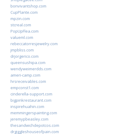
bonvivantshop.com
CupPlante.com
mpzin.com
stcreal.com
PopUpFlea.com
valueml.com
rebeccatorresjewelry.com
jmpbliss.com
drjorgerico.com
queensushipa.com
wendyweimerdds.com
ameri-camp.com
hrsreceivables.com
empconst1.com
cinderella-support.com
bigpinkrestaurant.com
inspirehuahin.com
memmingerspainting.com
jeremypbeasley.com
thesandwichdepotcos.com
drgiggleshouseofpain.com