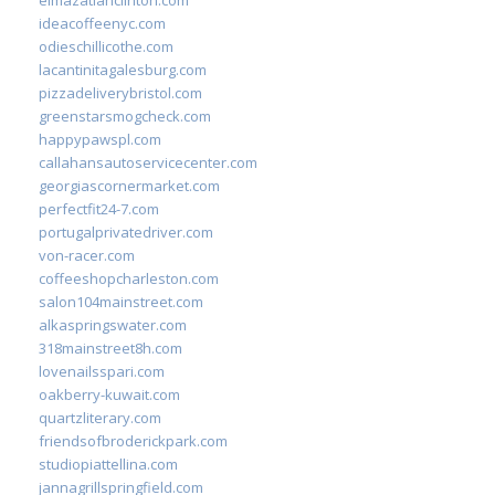
ideacoffeenyc.com
odieschillicothe.com
lacantinitagalesburg.com
pizzadeliverybristol.com
greenstarsmogcheck.com
happypawspl.com
callahansautoservicecenter.com
georgiascornermarket.com
perfectfit24-7.com
portugalprivatedriver.com
von-racer.com
coffeeshopcharleston.com
salon104mainstreet.com
alkaspringswater.com
318mainstreet8h.com
lovenailsspari.com
oakberry-kuwait.com
quartzliterary.com
friendsofbroderickpark.com
studiopiattellina.com
jannagrillspringfield.com