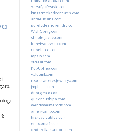
HamadaOfJapan.com
VersifyLifestyle.com
kingscreekadventures.com
antaeuslabs.com
ya
purelycleanchemdry.com
WishOping.com
shoplegacee.com
bonvivantshop.com
CupPlante.com
mpzin.com
stcreal.com
PopUpFlea.com
n
valueml.com
di
rebeccatorresjewelry.com
gara.
jmpbliss.com
drjorgerico.com
queensushipa.com
ologi
wendyweimerdds.com
ameri-camp.com
ang
hrsreceivables.com
empconst1.com
cinderella-support.com