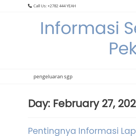
Skip
Call Us: +2782 444 YEAH
to
content
Informasi 
Pek
pengeluaran sgp
Day:
February 27, 20
Pentingnya Informasi Lap