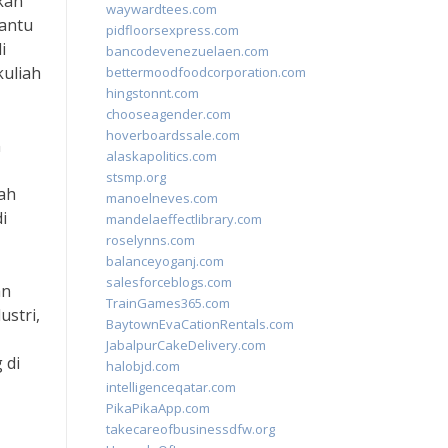
kan
waywardtees.com
bantu
pidfloorsexpress.com
i
bancodevenezuelaen.com
kuliah
bettermoodfoodcorporation.com
hingstonnt.com
chooseagender.com
hoverboardssale.com
n
alaskapolitics.com
stsmp.org
ah
manoelneves.com
i
mandelaeffectlibrary.com
roselynns.com
balanceyoganj.com
salesforceblogs.com
an
TrainGames365.com
ustri,
BaytownEvaCationRentals.com
JabalpurCakeDelivery.com
 di
halobjd.com
intelligenceqatar.com
PikaPikaApp.com
takecareofbusinessdfw.org