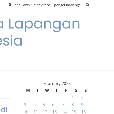
Cape Town, South Africa
pengeluaran sgp
ya Lapangan
esia
February 2025
M
T
W
T
F
S
S
1
2
3
4
5
6
7
8
9
 di
10
11
12
13
14
15
16