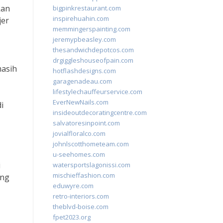
kan
bigpinkrestaurant.com
inspirehuahin.com
jer
memmingerspainting.com
jeremypbeasley.com
thesandwichdepotcos.com
drgiggleshouseofpain.com
masih
hotflashdesigns.com
garagenadeau.com
lifestylechauffeurservice.com
EverNewNails.com
i
insideoutdecoratingcentre.com
salvatoresinpoint.com
jovialfloralco.com
johnlscotthometeam.com
u-seehomes.com
i
watersportslagonissi.com
mischieffashion.com
ang
eduwyre.com
retro-interiors.com
theblvd-boise.com
fpet2023.org