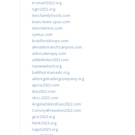
e-smart2022.org
ngrc2022.org
leesfamilyfoods.com
lewis-lewis-cpas.com
eleontennis.com
cyetus.com
bradfordshops.com
almadenranchsanjose.com
advocatevijay.com
adlibilimler2023.com
naswwebed.org
balithut-manado.org
alteregotradingcompany.org
aprce2022.com
ibie2022.com
sbcc-2022.com
AngolaOilAndGas2022.com
Convoy4Freedom2022.com
grur2023.org
hkhk2023.org
napm2023.org