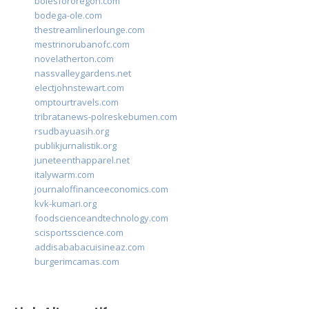
bolesfororegon.com
bodega-ole.com
thestreamlinerlounge.com
mestrinorubanofc.com
novelatherton.com
nassvalleygardens.net
electjohnstewart.com
omptourtravels.com
tribratanews-polreskebumen.com
rsudbayuasih.org
publikjurnalistik.org
juneteenthapparel.net
italywarm.com
journaloffinanceeconomics.com
kvk-kumari.org
foodscienceandtechnology.com
scisportsscience.com
addisababacuisineaz.com
burgerimcamas.com