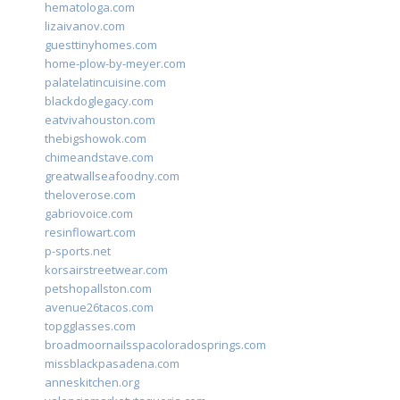
hematologa.com
lizaivanov.com
guesttinyhomes.com
home-plow-by-meyer.com
palatelatincuisine.com
blackdoglegacy.com
eatvivahouston.com
thebigshowok.com
chimeandstave.com
greatwallseafoodny.com
theloverose.com
gabriovoice.com
resinflowart.com
p-sports.net
korsairstreetwear.com
petshopallston.com
avenue26tacos.com
topgglasses.com
broadmoornailsspacoloradosprings.com
missblackpasadena.com
anneskitchen.org