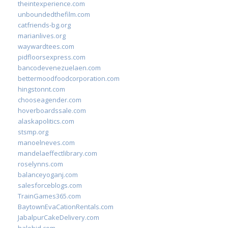
theintexperience.com
unboundedthefilm.com
catfriends-bg.org
marianlives.org
waywardtees.com
pidfloorsexpress.com
bancodevenezuelaen.com
bettermoodfoodcorporation.com
hingstonnt.com
chooseagender.com
hoverboardssale.com
alaskapolitics.com
stsmp.org
manoelneves.com
mandelaeffectlibrary.com
roselynns.com
balanceyoganj.com
salesforceblogs.com
TrainGames365.com
BaytownEvaCationRentals.com
JabalpurCakeDelivery.com