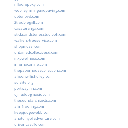
rifloorepoxy.com
woolleymillingandpaving.com
uptonpvd.com
2troublegrill.com
casateranga.com
sticksandstonesstudiooh.com
walkers-treeservice.com
shopmossi.com
untamedcollectivesd.com
mxpwellness.com
infernocanine.com
thepaperhousecollection.com
allisonwillisholley.com
solslite.org
portwayinn.com
djmaddogmusic.com
thesoundarchitects.com
allin1roofing.com
keepjudgewebb.com
anatomyofadventure.com
drivancastillo.com