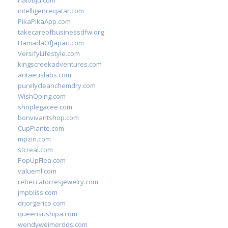
halobjd.com
intelligenceqatar.com
PikaPikaApp.com
takecareofbusinessdfw.org
HamadaOfJapan.com
VersifyLifestyle.com
kingscreekadventures.com
antaeuslabs.com
purelycleanchemdry.com
WishOping.com
shoplegacee.com
bonvivantshop.com
CupPlante.com
mpzin.com
stcreal.com
PopUpFlea.com
valueml.com
rebeccatorresjewelry.com
jmpbliss.com
drjorgerico.com
queensushipa.com
wendyweimerdds.com