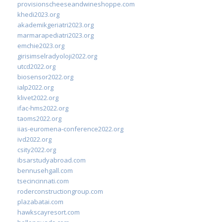
provisionscheeseandwineshoppe.com
khedi2023.org
akademikgeriatri2023.org
marmarapediatri2023.org
emchie2023.org
girisimselradyoloji2022.org
utcd2022.org
biosensor2022.org
ialp2022.org
klivet2022.org
ifac-hms2022.org
taoms2022.org
iias-euromena-conference2022.org
ivd2022.org
csity2022.org
ibsarstudyabroad.com
bennusehgall.com
tsecincinnati.com
roderconstructiongroup.com
plazabatai.com
hawkscayresort.com