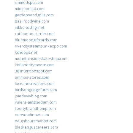
cmmedspa.com
midletontkd.com
gardensandgrills.com
basilfoodwine.com
nikko-tochigi.net
caribbean-corner.com
bluemoongiftcards.com
rivercitysteampunkexpo.com
kchoops.net
mountainsideskateshop.com
kirtlandcitytavern.com
301nutritionspot.com
ammos-stores.com
loceanecreations.com
birdsongridgefarm.com
joiedevivblog.com
valera-amsterdam.com
libertybrandhemp.com
norwoodinnwi.com
neighboursmarket.com
blackanguscareers.com