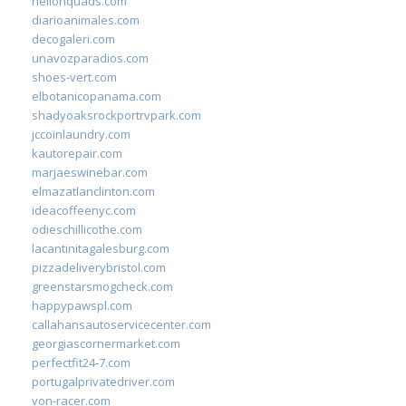
hellonquads.com
diarioanimales.com
decogaleri.com
unavozparadios.com
shoes-vert.com
elbotanicopanama.com
shadyoaksrockportrvpark.com
jccoinlaundry.com
kautorepair.com
marjaeswinebar.com
elmazatlanclinton.com
ideacoffeenyc.com
odieschillicothe.com
lacantinitagalesburg.com
pizzadeliverybristol.com
greenstarsmogcheck.com
happypawspl.com
callahansautoservicecenter.com
georgiascornermarket.com
perfectfit24-7.com
portugalprivatedriver.com
von-racer.com