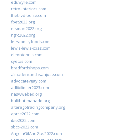
eduwyre.com
retro-interiors.com
theblvd-boise.com
fpet2023.org
e-smart2022.org
ngrc2022.org
leesfamilyfoods.com
lewis-lewis-cpas.com
eleontennis.com
cyetus.com
bradfordshops.com
almadenranchsanjose.com
advocatevijay.com
adlibilimler2023.com
naswwebed.org
balithut-manado.org
alteregotradingcompany.org
aprce2022.com
ibie2022.com
sbcc-2022.com
AngolaOilAndGas2022.com