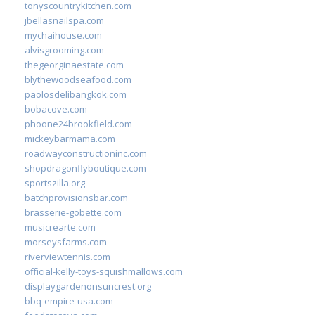
tonyscountrykitchen.com
jbellasnailspa.com
mychaihouse.com
alvisgrooming.com
thegeorginaestate.com
blythewoodseafood.com
paolosdelibangkok.com
bobacove.com
phoone24brookfield.com
mickeybarmama.com
roadwayconstructioninc.com
shopdragonflyboutique.com
sportszilla.org
batchprovisionsbar.com
brasserie-gobette.com
musicrearte.com
morseysfarms.com
riverviewtennis.com
official-kelly-toys-squishmallows.com
displaygardenonsuncrest.org
bbq-empire-usa.com