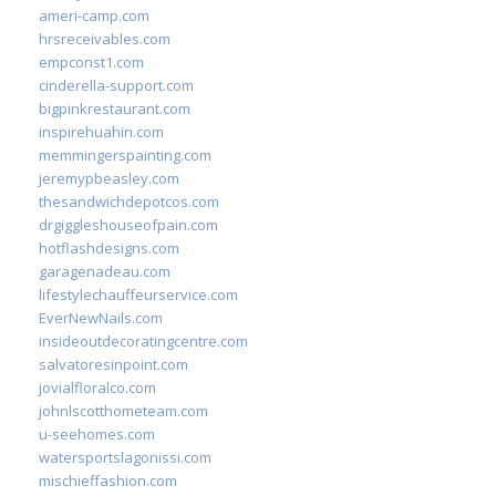
ameri-camp.com
hrsreceivables.com
empconst1.com
cinderella-support.com
bigpinkrestaurant.com
inspirehuahin.com
memmingerspainting.com
jeremypbeasley.com
thesandwichdepotcos.com
drgiggleshouseofpain.com
hotflashdesigns.com
garagenadeau.com
lifestylechauffeurservice.com
EverNewNails.com
insideoutdecoratingcentre.com
salvatoresinpoint.com
jovialfloralco.com
johnlscotthometeam.com
u-seehomes.com
watersportslagonissi.com
mischieffashion.com