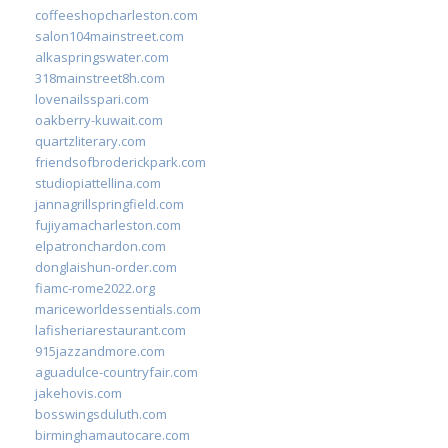
coffeeshopcharleston.com
salon104mainstreet.com
alkaspringswater.com
318mainstreet8h.com
lovenailsspari.com
oakberry-kuwait.com
quartzliterary.com
friendsofbroderickpark.com
studiopiattellina.com
jannagrillspringfield.com
fujiyamacharleston.com
elpatronchardon.com
donglaishun-order.com
fiamc-rome2022.org
mariceworldessentials.com
lafisheriarestaurant.com
915jazzandmore.com
aguadulce-countryfair.com
jakehovis.com
bosswingsduluth.com
birminghamautocare.com