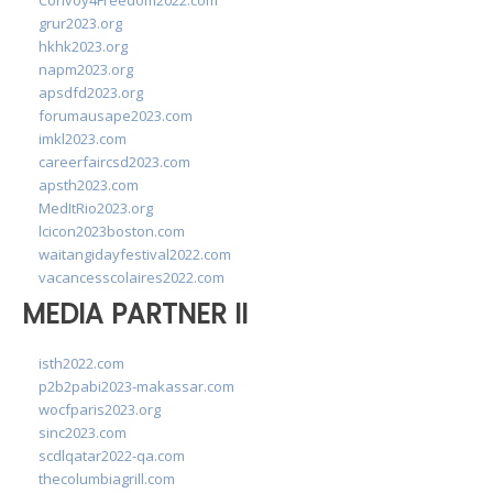
Convoy4Freedom2022.com
grur2023.org
hkhk2023.org
napm2023.org
apsdfd2023.org
forumausape2023.com
imkl2023.com
careerfaircsd2023.com
apsth2023.com
MedItRio2023.org
lcicon2023boston.com
waitangidayfestival2022.com
vacancesscolaires2022.com
MEDIA PARTNER II
isth2022.com
p2b2pabi2023-makassar.com
wocfparis2023.org
sinc2023.com
scdlqatar2022-qa.com
thecolumbiagrill.com