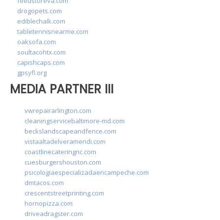
feedstoreva.com
drogopets.com
ediblechalk.com
tabletennisnearme.com
oaksofa.com
soultacohtx.com
capishcaps.com
gpsyfl.org
MEDIA PARTNER III
vwrepairarlington.com
cleaningservicebaltimore-md.com
beckslandscapeandfence.com
vistaaltadelveramendi.com
coastlinecateringnc.com
cuesburgershouston.com
psicologiaespecializadaencampeche.com
dmtacos.com
crescentstreetprinting.com
hornopizza.com
driveadragster.com