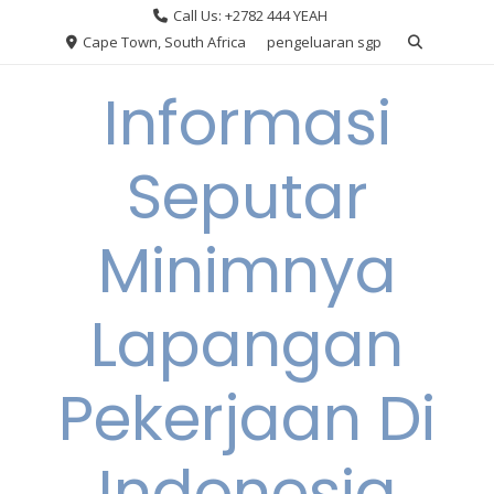
Skip
Call Us: +2782 444 YEAH
to
Cape Town, South Africa
pengeluaran sgp
content
Informasi
Seputar
Minimnya
Lapangan
Pekerjaan Di
Indonesia