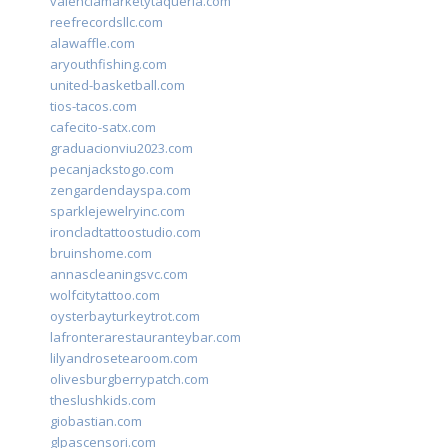
valenciamarketytaqueria.com
reefrecordsllc.com
alawaffle.com
aryouthfishing.com
united-basketball.com
tios-tacos.com
cafecito-satx.com
graduacionviu2023.com
pecanjackstogo.com
zengardendayspa.com
sparklejewelryinc.com
ironcladtattoostudio.com
bruinshome.com
annascleaningsvc.com
wolfcitytattoo.com
oysterbayturkeytrot.com
lafronterarestauranteybar.com
lilyandrosetearoom.com
olivesburgberrypatch.com
theslushkids.com
giobastian.com
glpascensori.com