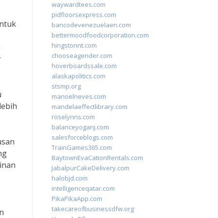
waywardtees.com
pidfloorsexpress.com
untuk
bancodevenezuelaen.com
bettermoodfoodcorporation.com
hingstonnt.com
i
chooseagender.com
r
hoverboardssale.com
alaskapolitics.com
stsmp.org
u
manoelneves.com
lebih
mandelaeffectlibrary.com
roselynns.com
balanceyoganj.com
salesforceblogs.com
usan
TrainGames365.com
ng
BaytownEvaCationRentals.com
ginan
JabalpurCakeDelivery.com
halobjd.com
intelligenceqatar.com
PikaPikaApp.com
takecareofbusinessdfw.org
n