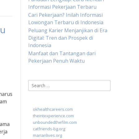
Informasi Pekerjaan Terbaru
Cari Pekerjaan? Inilah Informasi
Lowongan Terbaru di Indonesia
tu
Peluang Karier Menjanjikan di Era
Digital: Tren dan Prospek di
Indonesia
Manfaat dan Tantangan dari
Pekerjaan Penuh Waktu
Search
for:
 harus
lam
okhealthcareers.com
theintexperience.com
unboundedthefilm.com
tama
catfriends-bg.org
erja
marianlives.org