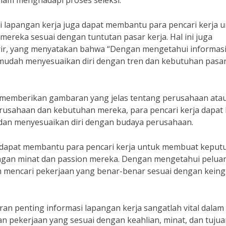
alam menghadapi proses seleksi.”
 lapangan kerja juga dapat membantu para pencari kerja 
reka sesuai dengan tuntutan pasar kerja. Hal ini juga
arir, yang menyatakan bahwa “Dengan mengetahui informas
h mudah menyesuaikan diri dengan tren dan kebutuhan pasa
pat memberikan gambaran yang jelas tentang perusahaan ata
erusahaan dan kebutuhan mereka, para pencari kerja dapat 
 dan menyesuaikan diri dengan budaya perusahaan.
ga dapat membantu para pencari kerja untuk membuat keput
dengan minat dan passion mereka. Dengan mengetahui pelua
am mencari pekerjaan yang benar-benar sesuai dengan kein
an penting informasi lapangan kerja sangatlah vital dalam
 pekerjaan yang sesuai dengan keahlian, minat, dan tujua