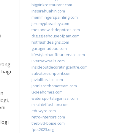
bigpinkrestaurant.com
inspirehuahin.com
memmingerspainting.com
jeremypbeasley.com
thesandwichdepotcos.com
i
drgiggleshouseofpain.com
hotflashdesigns.com
garagenadeau.com
lifestylechauffeurservice.com
EverNewNails.com
orong
insideoutdecoratingcentre.com
 bagi
salvatoresinpoint.com
jovialfloralco.com
johnlscotthometeam.com
u-seehomes.com
an
watersportslagonissi.com
ogi,
mischieffashion.com
ni.
eduwyre.com
retro-interiors.com
logi
theblvd-boise.com
fpet2023.org