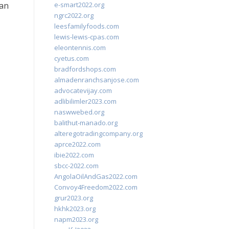
ian
e-smart2022.org
ngrc2022.org
leesfamilyfoods.com
lewis-lewis-cpas.com
eleontennis.com
cyetus.com
bradfordshops.com
almadenranchsanjose.com
advocatevijay.com
adlibilimler2023.com
naswwebed.org
balithut-manado.org
alteregotradingcompany.org
aprce2022.com
ibie2022.com
sbcc-2022.com
AngolaOilAndGas2022.com
Convoy4Freedom2022.com
grur2023.org
hkhk2023.org
napm2023.org