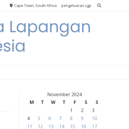
Cape Town, South Africa
pengeluaran sgp
ya Lapangan
esia
November 2024
M
T
W
T
F
S
S
1
2
3
4
5
6
7
8
9
10
11
12
13
14
15
16
17