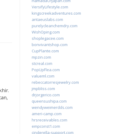
HamadaOfJapan.com
VersifyLifestyle.com
kingscreekadventures.com
antaeuslabs.com
purelycleanchemdry.com
WishOping.com
shoplegacee.com
bonvivantshop.com
CupPlante.com
mpzin.com
stcreal.com
PopUpFlea.com
valueml.com
rebeccatorresjewelry.com
jmpbliss.com
hir.
drjorgerico.com
tan,
queensushipa.com
wendyweimerdds.com
ameri-camp.com
hrsreceivables.com
empconst1.com
cinderella-support.com