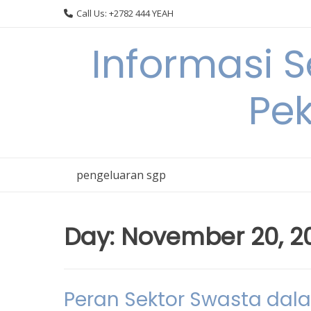
Skip
Call Us: +2782 444 YEAH
to
content
Informasi 
Pek
pengeluaran sgp
Day:
November 20, 2
Peran Sektor Swasta da