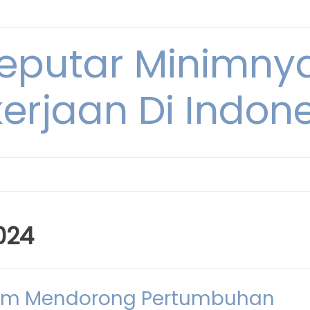
Seputar Minimn
erjaan Di Indon
024
lam Mendorong Pertumbuhan