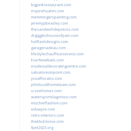
bigpinkrestaurant.com
inspirehuahin.com
memmingerspainting.com
jeremypbeasley.com
thesandwichdepotcos.com
drgiggleshouseofpain.com
hotflashdesigns.com
garagenadeau.com
lifestylechauffeurservice.com
EverNewNails.com
insideoutdecoratingcentre.com
salvatoresinpoint.com
jovialfloralco.com
johnlscotthometeam.com
u-seehomes.com
watersportslagonissi.com
mischieffashion.com
eduwyre.com
retro-interiors.com
theblvd-boise.com
fpet2023.org