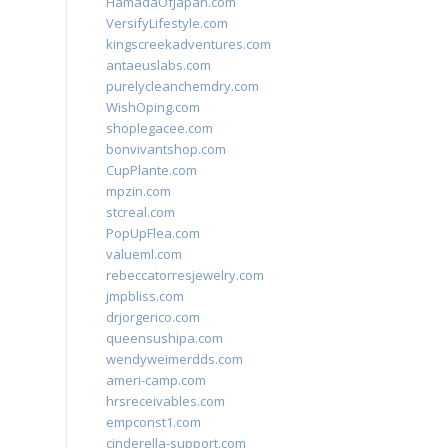
HamadaOfJapan.com
VersifyLifestyle.com
kingscreekadventures.com
antaeuslabs.com
purelycleanchemdry.com
WishOping.com
shoplegacee.com
bonvivantshop.com
CupPlante.com
mpzin.com
stcreal.com
PopUpFlea.com
valueml.com
rebeccatorresjewelry.com
jmpbliss.com
drjorgerico.com
queensushipa.com
wendyweimerdds.com
ameri-camp.com
hrsreceivables.com
empconst1.com
cinderella-support.com