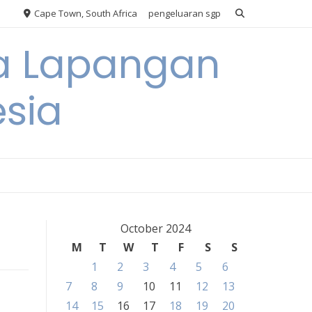
Cape Town, South Africa
pengeluaran sgp
ya Lapangan
esia
October 2024
M
T
W
T
F
S
S
1
2
3
4
5
6
7
8
9
10
11
12
13
14
15
16
17
18
19
20