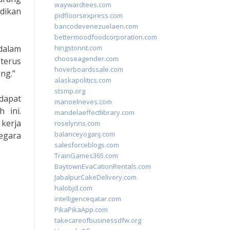
waywardtees.com
idikan
pidfloorsexpress.com
bancodevenezuelaen.com
bettermoodfoodcorporation.com
dalam
hingstonnt.com
chooseagender.com
terus
hoverboardssale.com
ng.”
alaskapolitics.com
stsmp.org
apat
manoelneves.com
 ini.
mandelaeffectlibrary.com
kerja
roselynns.com
balanceyoganj.com
egara
salesforceblogs.com
TrainGames365.com
BaytownEvaCationRentals.com
JabalpurCakeDelivery.com
halobjd.com
intelligenceqatar.com
PikaPikaApp.com
takecareofbusinessdfw.org