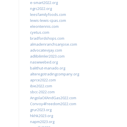
e-smart2022.org
ngrc2022.org
leesfamilyfoods.com
lewis-lewis-cpas.com
eleontennis.com
cyetus.com
bradfordshops.com
almadenranchsanjose.com
advocatevijay.com
adlibilimler2023.com
naswwebed.org
balithut-manado.org
alteregotradingcompany.org
aprce2022.com
ibie2022.com
sbcc-2022.com
AngolaOilAndGas2022.com
Convoy4Freedom2022.com
grur2023.org
hkhk2023.org
napm2023.org