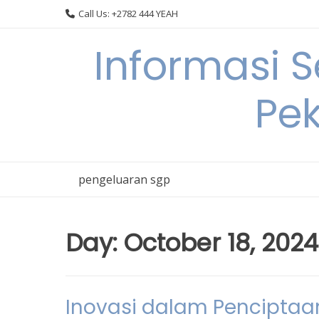
Skip
Call Us: +2782 444 YEAH
to
content
Informasi 
Pek
pengeluaran sgp
Day:
October 18, 2024
Inovasi dalam Penciptaa