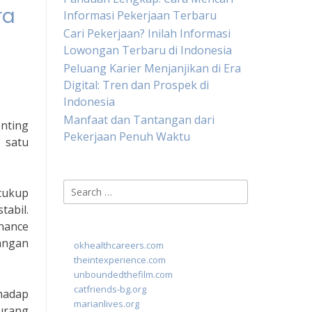
ra
Informasi Pekerjaan Terbaru
Cari Pekerjaan? Inilah Informasi
Lowongan Terbaru di Indonesia
Peluang Karier Menjanjikan di Era
Digital: Tren dan Prospek di
Indonesia
Manfaat dan Tantangan dari
nting
Pekerjaan Penuh Waktu
 satu
Search
cukup
for:
tabil.
nance
angan
okhealthcareers.com
theintexperience.com
unboundedthefilm.com
catfriends-bg.org
rhadap
marianlives.org
kurang