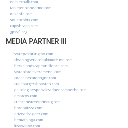
ediblechalk.com
tabletennisnearme.com
oaksofa.com
soultacohtx.com
capishcaps.com
gpsyfl.org
MEDIA PARTNER III
vwrepairarlington.com
cleaningservicebaltimore-md.com
beckslandscapeandfence.com
vistaaltadelveramendi.com
coastlinecateringnc.com
cuesburgershouston.com
psicologiaespecializadaencampeche.com
dmtacos.com
crescentstreetprinting.com
hornopizza.com
driveadragster.com
hematologa.com
lizaivanov.com