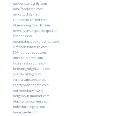
gardensandgrills.com
basilfoodwine.com
nikko-tochigi.net
caribbean-corner.com
bluemoongiftcards.com
rivercitysteampunkexpo.com
kchoops.net
mountainsideskateshop.com
kirtlandcitytavern.com
301nutritionspot.com
ammos-stores.com
loceanecreations.com
birdsongridgefarm.com
joiedevivblog.com
valera-amsterdam.com
libertybrandhemp.com
norwoodinnwi.com
neighboursmarket.com
blackanguscareers.com
bolesfororegon.com
bodega-ole.com