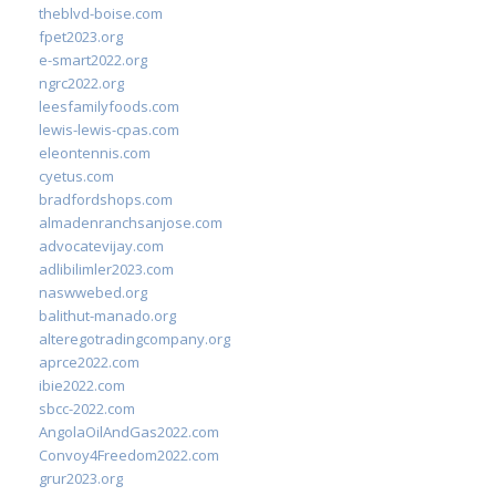
theblvd-boise.com
fpet2023.org
e-smart2022.org
ngrc2022.org
leesfamilyfoods.com
lewis-lewis-cpas.com
eleontennis.com
cyetus.com
bradfordshops.com
almadenranchsanjose.com
advocatevijay.com
adlibilimler2023.com
naswwebed.org
balithut-manado.org
alteregotradingcompany.org
aprce2022.com
ibie2022.com
sbcc-2022.com
AngolaOilAndGas2022.com
Convoy4Freedom2022.com
grur2023.org