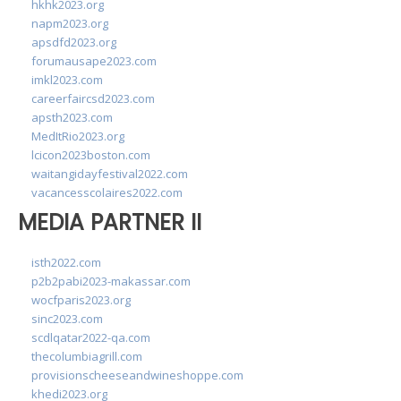
hkhk2023.org
napm2023.org
apsdfd2023.org
forumausape2023.com
imkl2023.com
careerfaircsd2023.com
apsth2023.com
MedItRio2023.org
lcicon2023boston.com
waitangidayfestival2022.com
vacancesscolaires2022.com
MEDIA PARTNER II
isth2022.com
p2b2pabi2023-makassar.com
wocfparis2023.org
sinc2023.com
scdlqatar2022-qa.com
thecolumbiagrill.com
provisionscheeseandwineshoppe.com
khedi2023.org