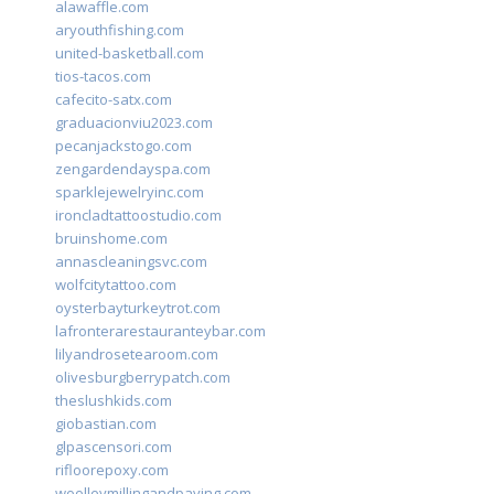
alawaffle.com
aryouthfishing.com
united-basketball.com
tios-tacos.com
cafecito-satx.com
graduacionviu2023.com
pecanjackstogo.com
zengardendayspa.com
sparklejewelryinc.com
ironcladtattoostudio.com
bruinshome.com
annascleaningsvc.com
wolfcitytattoo.com
oysterbayturkeytrot.com
lafronterarestauranteybar.com
lilyandrosetearoom.com
olivesburgberrypatch.com
theslushkids.com
giobastian.com
glpascensori.com
rifloorepoxy.com
woolleymillingandpaving.com