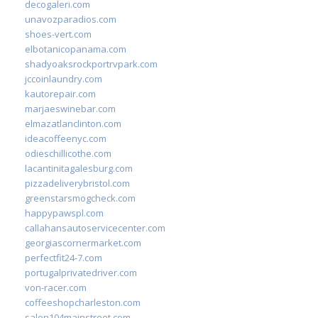
decogaleri.com
unavozparadios.com
shoes-vert.com
elbotanicopanama.com
shadyoaksrockportrvpark.com
jccoinlaundry.com
kautorepair.com
marjaeswinebar.com
elmazatlanclinton.com
ideacoffeenyc.com
odieschillicothe.com
lacantinitagalesburg.com
pizzadeliverybristol.com
greenstarsmogcheck.com
happypawspl.com
callahansautoservicecenter.com
georgiascornermarket.com
perfectfit24-7.com
portugalprivatedriver.com
von-racer.com
coffeeshopcharleston.com
salon104mainstreet.com