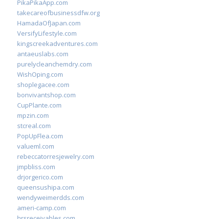
PikaPikaApp.com
takecareofbusinessdfw.org
HamadaOfJapan.com
VersifyLifestyle.com
kingscreekadventures.com
antaeuslabs.com
purelycleanchemdry.com
WishOping.com
shoplegacee.com
bonvivantshop.com
CupPlante.com
mpzin.com
stcreal.com
PopUpFlea.com
valueml.com
rebeccatorresjewelry.com
jmpbliss.com
drjorgerico.com
queensushipa.com
wendyweimerdds.com
ameri-camp.com
hrsreceivables.com