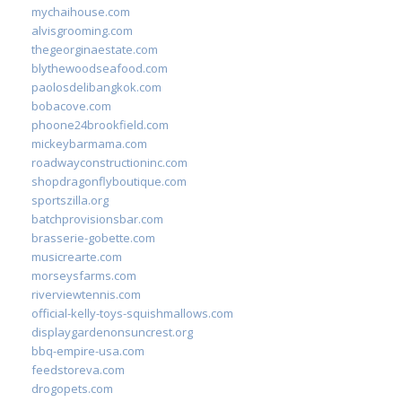
mychaihouse.com
alvisgrooming.com
thegeorginaestate.com
blythewoodseafood.com
paolosdelibangkok.com
bobacove.com
phoone24brookfield.com
mickeybarmama.com
roadwayconstructioninc.com
shopdragonflyboutique.com
sportszilla.org
batchprovisionsbar.com
brasserie-gobette.com
musicrearte.com
morseysfarms.com
riverviewtennis.com
official-kelly-toys-squishmallows.com
displaygardenonsuncrest.org
bbq-empire-usa.com
feedstoreva.com
drogopets.com