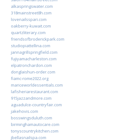
alkaspringswater.com
318mainstreet8h.com
lovenailsspari.com
oakberry-kuwait.com
quartzliterary.com
friendsofbroderickpark.com
studiopiattellina.com
jannagrillspringfield.com
fujiyamacharleston.com
elpatronchardon.com
donglaishun-order.com
fiamc-rome2022.org
mariceworldessentials.com
lafisheriarestaurant.com
915jazzandmore.com
aguadulce-countryfair.com
jakehovis.com
bosswingsduluth.com
birminghamautocare.com
tonyscountrykitchen.com
jbellasnailspa.com