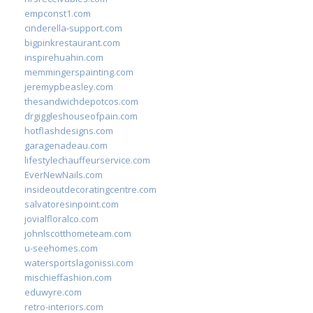
empconst1.com
cinderella-support.com
bigpinkrestaurant.com
inspirehuahin.com
memmingerspainting.com
jeremypbeasley.com
thesandwichdepotcos.com
drgiggleshouseofpain.com
hotflashdesigns.com
garagenadeau.com
lifestylechauffeurservice.com
EverNewNails.com
insideoutdecoratingcentre.com
salvatoresinpoint.com
jovialfloralco.com
johnlscotthometeam.com
u-seehomes.com
watersportslagonissi.com
mischieffashion.com
eduwyre.com
retro-interiors.com