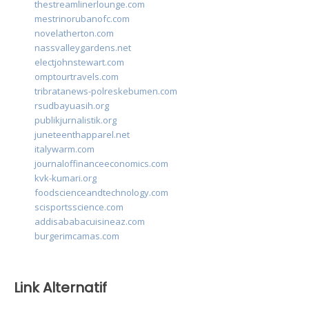
thestreamlinerlounge.com
mestrinorubanofc.com
novelatherton.com
nassvalleygardens.net
electjohnstewart.com
omptourtravels.com
tribratanews-polreskebumen.com
rsudbayuasih.org
publikjurnalistik.org
juneteenthapparel.net
italywarm.com
journaloffinanceeconomics.com
kvk-kumari.org
foodscienceandtechnology.com
scisportsscience.com
addisababacuisineaz.com
burgerimcamas.com
Link Alternatif