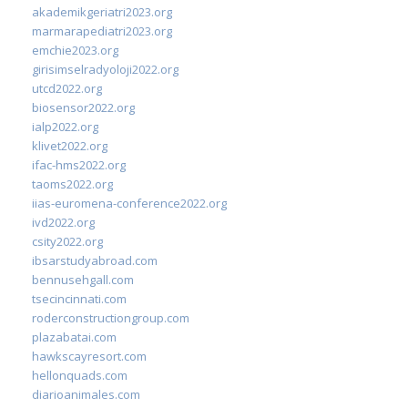
akademikgeriatri2023.org
marmarapediatri2023.org
emchie2023.org
girisimselradyoloji2022.org
utcd2022.org
biosensor2022.org
ialp2022.org
klivet2022.org
ifac-hms2022.org
taoms2022.org
iias-euromena-conference2022.org
ivd2022.org
csity2022.org
ibsarstudyabroad.com
bennusehgall.com
tsecincinnati.com
roderconstructiongroup.com
plazabatai.com
hawkscayresort.com
hellonquads.com
diarioanimales.com