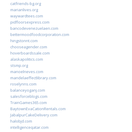
catfriends-bg.org
marianlives.org
waywardtees.com
pidfloorsexpress.com
bancodevenezuelaen.com
bettermoodfoodcorporation.com
hingstonnt.com
chooseagender.com
hoverboardssale.com
alaskapolitics.com
stsmp.org
manoelneves.com
mandelaeffectlibrary.com
roselynns.com
balanceyoganj.com
salesforceblogs.com
TrainGames365.com
BaytownEvaCationRentals.com
JabalpurCakeDelivery.com
halobjd.com
intelligenceqatar.com