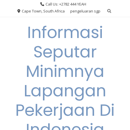
Skip
Call Us: +2782 444 YEAH
to
Cape Town, South Africa
pengeluaran sgp
content
Informasi
Seputar
Minimnya
Lapangan
Pekerjaan Di
Indonesia