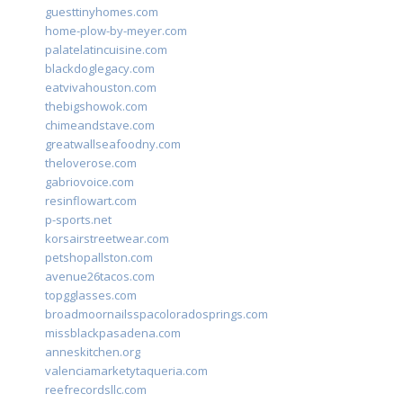
guesttinyhomes.com
home-plow-by-meyer.com
palatelatincuisine.com
blackdoglegacy.com
eatvivahouston.com
thebigshowok.com
chimeandstave.com
greatwallseafoodny.com
theloverose.com
gabriovoice.com
resinflowart.com
p-sports.net
korsairstreetwear.com
petshopallston.com
avenue26tacos.com
topgglasses.com
broadmoornailsspacoloradosprings.com
missblackpasadena.com
anneskitchen.org
valenciamarketytaqueria.com
reefrecordsllc.com