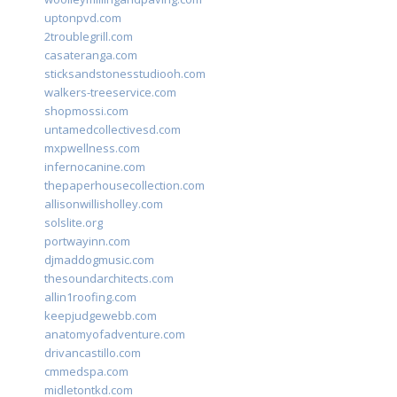
uptonpvd.com
2troublegrill.com
casateranga.com
sticksandstonesstudiooh.com
walkers-treeservice.com
shopmossi.com
untamedcollectivesd.com
mxpwellness.com
infernocanine.com
thepaperhousecollection.com
allisonwillisholley.com
solslite.org
portwayinn.com
djmaddogmusic.com
thesoundarchitects.com
allin1roofing.com
keepjudgewebb.com
anatomyofadventure.com
drivancastillo.com
cmmedspa.com
midletontkd.com