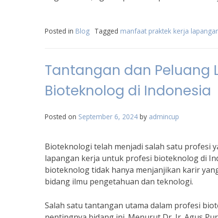
Posted in
Blog
Tagged
manfaat praktek kerja lapangan 
Tantangan dan Peluang L
Bioteknolog di Indonesia
Posted on
September 6, 2024
by
admincup
Bioteknologi telah menjadi salah satu profesi 
lapangan kerja untuk profesi bioteknolog di I
bioteknolog tidak hanya menjanjikan karir yan
bidang ilmu pengetahuan dan teknologi.
Salah satu tantangan utama dalam profesi bi
pentingnya bidang ini. Menurut Dr. Ir. Agus Purw