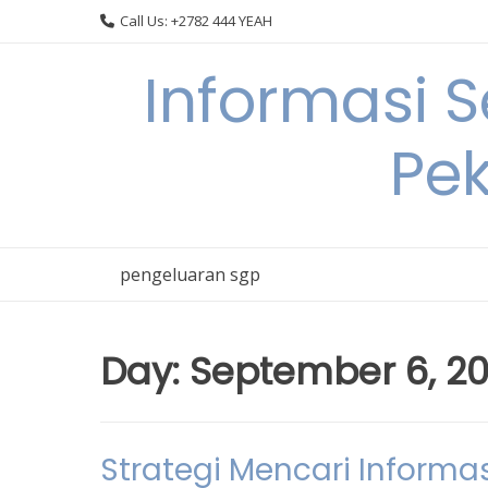
Skip
Call Us: +2782 444 YEAH
to
content
Informasi 
Pek
pengeluaran sgp
Day:
September 6, 2
Strategi Mencari Informa