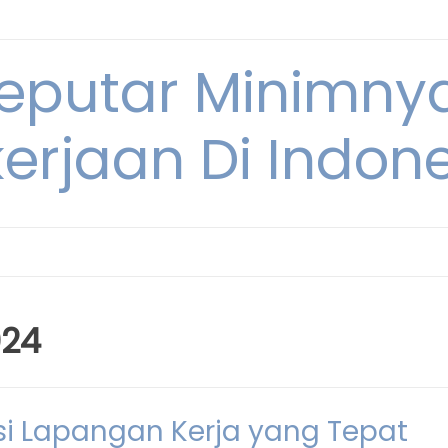
Seputar Minimn
erjaan Di Indon
024
si Lapangan Kerja yang Tepat