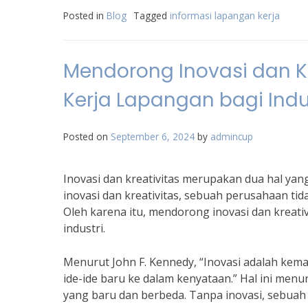
Posted in
Blog
Tagged
informasi lapangan kerja
Mendorong Inovasi dan Kr
Kerja Lapangan bagi Indu
Posted on
September 6, 2024
by
admincup
Inovasi dan kreativitas merupakan dua hal yang
inovasi dan kreativitas, sebuah perusahaan t
Oleh karena itu, mendorong inovasi dan kreati
industri.
Menurut John F. Kennedy, “Inovasi adalah kem
ide-ide baru ke dalam kenyataan.” Hal ini men
yang baru dan berbeda. Tanpa inovasi, sebua