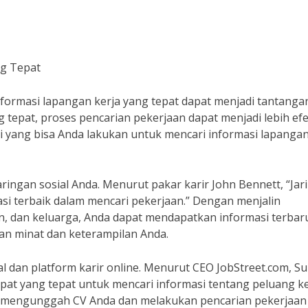
ng Tepat
 informasi lapangan kerja yang tepat dapat menjadi tantanga
 tepat, proses pencarian pekerjaan dapat menjadi lebih efe
egi yang bisa Anda lakukan untuk mencari informasi lapanga
ingan sosial Anda. Menurut pakar karir John Bennett, “Jar
asi terbaik dalam mencari pekerjaan.” Dengan menjalin
, dan keluarga, Anda dapat mendapatkan informasi terbar
an minat dan keterampilan Anda.
tal dan platform karir online. Menurut CEO JobStreet.com, S
empat yang tepat untuk mencari informasi tentang peluang k
 mengunggah CV Anda dan melakukan pencarian pekerjaan