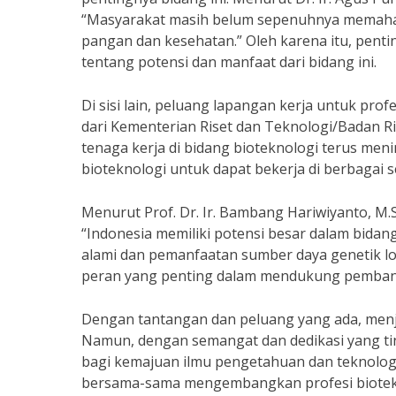
“Masyarakat masih belum sepenuhnya memaham
pangan dan kesehatan.” Oleh karena itu, pent
tentang potensi dan manfaat dari bidang ini.
Di sisi lain, peluang lapangan kerja untuk pr
dari Kementerian Riset dan Teknologi/Badan R
tenaga kerja di bidang bioteknologi terus meni
bioteknologi untuk dapat bekerja di berbagai s
Menurut Prof. Dr. Ir. Bambang Hariwiyanto, M.S
“Indonesia memiliki potensi besar dalam bid
alami dan pemanfaatan sumber daya genetik lok
peran yang penting dalam mendukung pembangu
Dengan tantangan dan peluang yang ada, menja
Namun, dengan semangat dan dedikasi yang tin
bagi kemajuan ilmu pengetahuan dan teknologi d
bersama-sama mengembangkan profesi biotekn