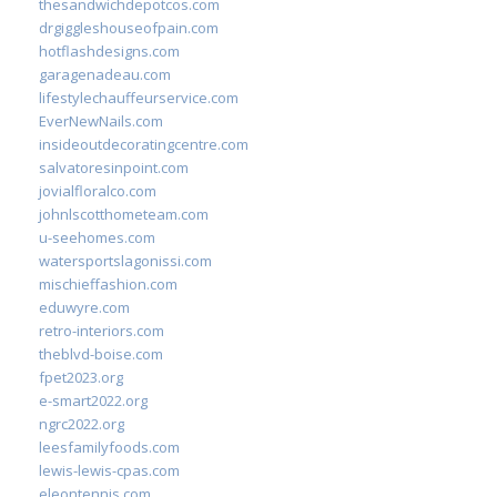
thesandwichdepotcos.com
drgiggleshouseofpain.com
hotflashdesigns.com
garagenadeau.com
lifestylechauffeurservice.com
EverNewNails.com
insideoutdecoratingcentre.com
salvatoresinpoint.com
jovialfloralco.com
johnlscotthometeam.com
u-seehomes.com
watersportslagonissi.com
mischieffashion.com
eduwyre.com
retro-interiors.com
theblvd-boise.com
fpet2023.org
e-smart2022.org
ngrc2022.org
leesfamilyfoods.com
lewis-lewis-cpas.com
eleontennis.com