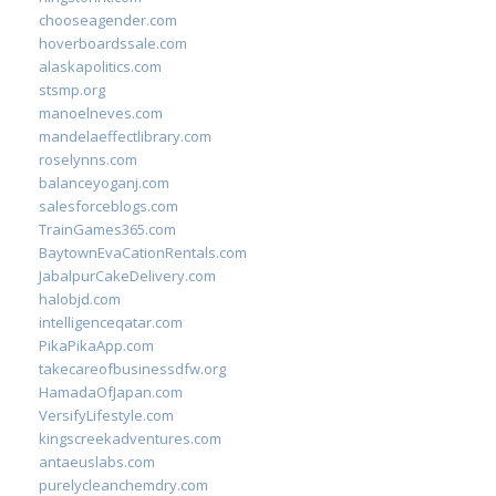
chooseagender.com
hoverboardssale.com
alaskapolitics.com
stsmp.org
manoelneves.com
mandelaeffectlibrary.com
roselynns.com
balanceyoganj.com
salesforceblogs.com
TrainGames365.com
BaytownEvaCationRentals.com
JabalpurCakeDelivery.com
halobjd.com
intelligenceqatar.com
PikaPikaApp.com
takecareofbusinessdfw.org
HamadaOfJapan.com
VersifyLifestyle.com
kingscreekadventures.com
antaeuslabs.com
purelycleanchemdry.com