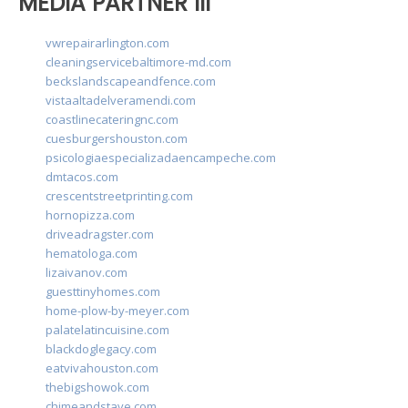
MEDIA PARTNER III
vwrepairarlington.com
cleaningservicebaltimore-md.com
beckslandscapeandfence.com
vistaaltadelveramendi.com
coastlinecateringnc.com
cuesburgershouston.com
psicologiaespecializadaencampeche.com
dmtacos.com
crescentstreetprinting.com
hornopizza.com
driveadragster.com
hematologa.com
lizaivanov.com
guesttinyhomes.com
home-plow-by-meyer.com
palatelatincuisine.com
blackdoglegacy.com
eatvivahouston.com
thebigshowok.com
chimeandstave.com