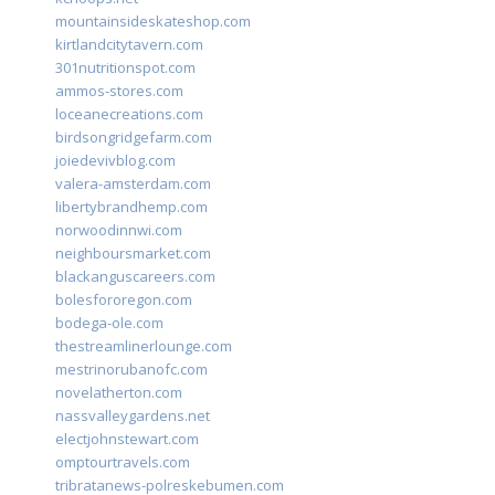
mountainsideskateshop.com
kirtlandcitytavern.com
301nutritionspot.com
ammos-stores.com
loceanecreations.com
birdsongridgefarm.com
joiedevivblog.com
valera-amsterdam.com
libertybrandhemp.com
norwoodinnwi.com
neighboursmarket.com
blackanguscareers.com
bolesfororegon.com
bodega-ole.com
thestreamlinerlounge.com
mestrinorubanofc.com
novelatherton.com
nassvalleygardens.net
electjohnstewart.com
omptourtravels.com
tribratanews-polreskebumen.com