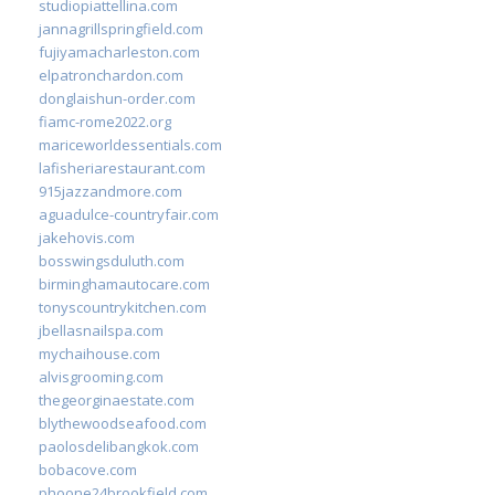
studiopiattellina.com
jannagrillspringfield.com
fujiyamacharleston.com
elpatronchardon.com
donglaishun-order.com
fiamc-rome2022.org
mariceworldessentials.com
lafisheriarestaurant.com
915jazzandmore.com
aguadulce-countryfair.com
jakehovis.com
bosswingsduluth.com
birminghamautocare.com
tonyscountrykitchen.com
jbellasnailspa.com
mychaihouse.com
alvisgrooming.com
thegeorginaestate.com
blythewoodseafood.com
paolosdelibangkok.com
bobacove.com
phoone24brookfield.com