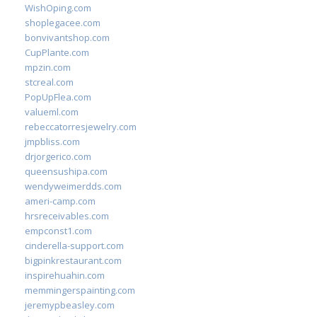
WishOping.com
shoplegacee.com
bonvivantshop.com
CupPlante.com
mpzin.com
stcreal.com
PopUpFlea.com
valueml.com
rebeccatorresjewelry.com
jmpbliss.com
drjorgerico.com
queensushipa.com
wendyweimerdds.com
ameri-camp.com
hrsreceivables.com
empconst1.com
cinderella-support.com
bigpinkrestaurant.com
inspirehuahin.com
memmingerspainting.com
jeremypbeasley.com