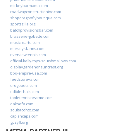
mickeybarmama.com
roadwayconstructioninc.com
shopdragonflyboutique.com
sportszilla.org
batchprovisionsbar.com
brasserie-gobette.com
musicrearte.com
morseysfarms.com
riverviewtennis.com
official-kelly-toys-squishmallows.com
displaygardenonsuncrest.org
bbq-empire-usa.com
feedstoreva.com
drogopets.com
ediblechalk.com
tabletennisnearme.com
oaksofa.com
soultacohtx.com
capishcaps.com
gpsyfl.org