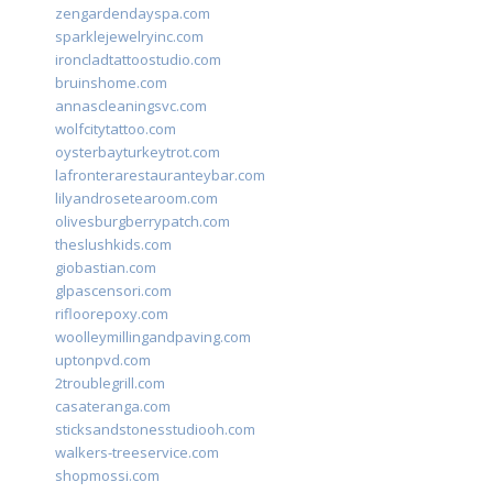
zengardendayspa.com
sparklejewelryinc.com
ironcladtattoostudio.com
bruinshome.com
annascleaningsvc.com
wolfcitytattoo.com
oysterbayturkeytrot.com
lafronterarestauranteybar.com
lilyandrosetearoom.com
olivesburgberrypatch.com
theslushkids.com
giobastian.com
glpascensori.com
rifloorepoxy.com
woolleymillingandpaving.com
uptonpvd.com
2troublegrill.com
casateranga.com
sticksandstonesstudiooh.com
walkers-treeservice.com
shopmossi.com