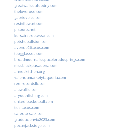
greatwallseafoodny.com
theloverose.com
gabriovoice.com
resinflowart.com
p-sports.net
korsairstreetwear.com
petshopallston.com
avenue26tacos.com
topgglasses.com
broadmoornailsspacoloradosprings.com
missblackpasadena.com
anneskitchen.org
valenciamarketytaqueria.com
reefrecordsllc.com
alawaffle.com
aryouthfishing.com
united-basketball.com
tios-tacos.com
cafecito-satx.com
graduacionviu2023.com
pecanjackstogo.com