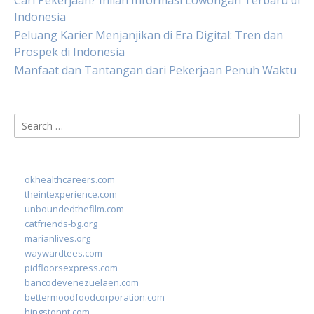
Cari Pekerjaan? Inilah Informasi Lowongan Terbaru di
Indonesia
Peluang Karier Menjanjikan di Era Digital: Tren dan
Prospek di Indonesia
Manfaat dan Tantangan dari Pekerjaan Penuh Waktu
Search
for:
okhealthcareers.com
theintexperience.com
unboundedthefilm.com
catfriends-bg.org
marianlives.org
waywardtees.com
pidfloorsexpress.com
bancodevenezuelaen.com
bettermoodfoodcorporation.com
hingstonnt.com