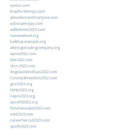
cyetus.com
bradfordshops.com
almadenranchsanjose.com
advocatevijay.com
adlibilimler2023.com
naswwebed.org
balithut-manado.org
alteregotradingcompany.org
aprce2022.com
ibie2022.com
sbcc-2022.com
AngolaOilAndGas2022.com
Convoy4Freedom2022.com
grur2023.org
hkhk2023.org
napm2023.org
apsdfd2023.org
forumausape2023.com
imkl2023.com
careerfaircsd2023.com
apsth2023.com