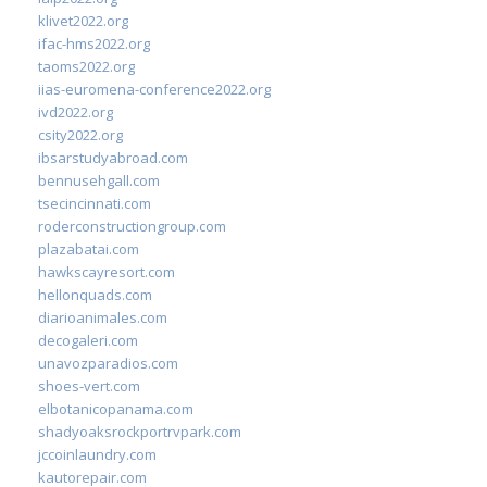
klivet2022.org
ifac-hms2022.org
taoms2022.org
iias-euromena-conference2022.org
ivd2022.org
csity2022.org
ibsarstudyabroad.com
bennusehgall.com
tsecincinnati.com
roderconstructiongroup.com
plazabatai.com
hawkscayresort.com
hellonquads.com
diarioanimales.com
decogaleri.com
unavozparadios.com
shoes-vert.com
elbotanicopanama.com
shadyoaksrockportrvpark.com
jccoinlaundry.com
kautorepair.com