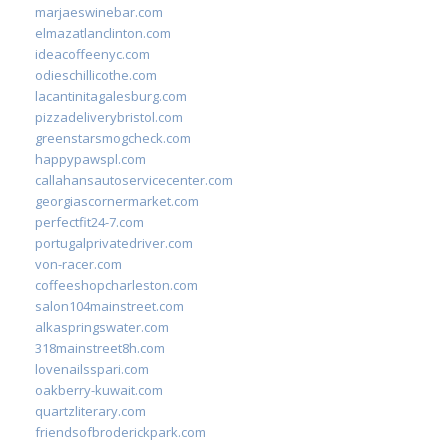
marjaeswinebar.com
elmazatlanclinton.com
ideacoffeenyc.com
odieschillicothe.com
lacantinitagalesburg.com
pizzadeliverybristol.com
greenstarsmogcheck.com
happypawspl.com
callahansautoservicecenter.com
georgiascornermarket.com
perfectfit24-7.com
portugalprivatedriver.com
von-racer.com
coffeeshopcharleston.com
salon104mainstreet.com
alkaspringswater.com
318mainstreet8h.com
lovenailsspari.com
oakberry-kuwait.com
quartzliterary.com
friendsofbroderickpark.com