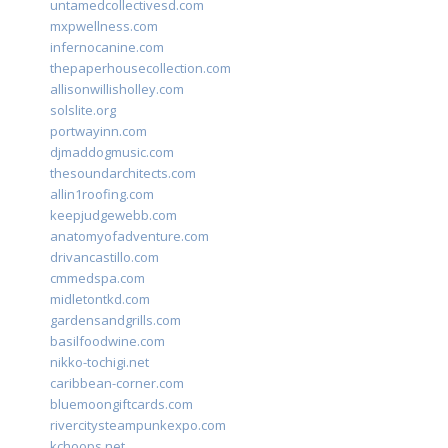
untamedcollectivesd.com
mxpwellness.com
infernocanine.com
thepaperhousecollection.com
allisonwillisholley.com
solslite.org
portwayinn.com
djmaddogmusic.com
thesoundarchitects.com
allin1roofing.com
keepjudgewebb.com
anatomyofadventure.com
drivancastillo.com
cmmedspa.com
midletontkd.com
gardensandgrills.com
basilfoodwine.com
nikko-tochigi.net
caribbean-corner.com
bluemoongiftcards.com
rivercitysteampunkexpo.com
kchoops.net