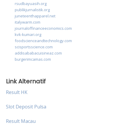
rsudbayuasih.org
publikjurnalistik.org
juneteenthapparel.net
italywarm.com
journaloffinanceeconomics.com
kvk-kumari.org
foodscienceandtechnology.com
scisportsscience.com
addisababacuisineaz.com
burgerimcamas.com
Link Alternatif
Result HK
Slot Deposit Pulsa
Result Macau