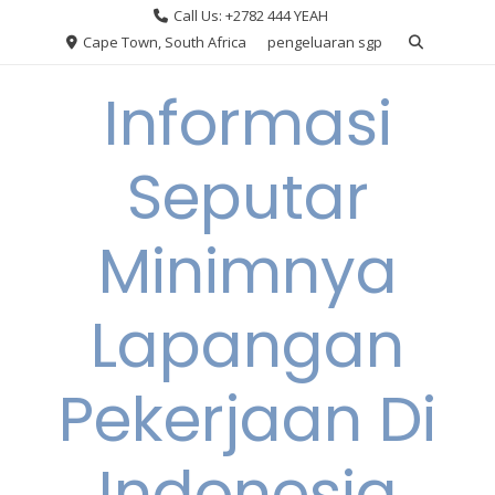
Skip
Call Us: +2782 444 YEAH
to
Cape Town, South Africa
pengeluaran sgp
content
Informasi
Seputar
Minimnya
Lapangan
Pekerjaan Di
Indonesia