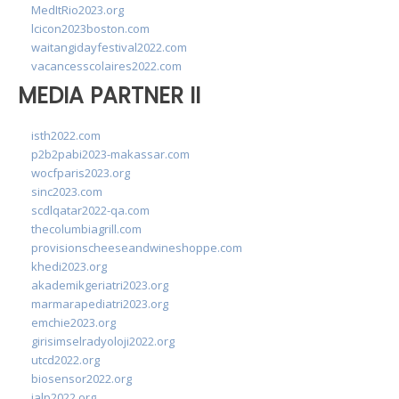
MedItRio2023.org
lcicon2023boston.com
waitangidayfestival2022.com
vacancesscolaires2022.com
MEDIA PARTNER II
isth2022.com
p2b2pabi2023-makassar.com
wocfparis2023.org
sinc2023.com
scdlqatar2022-qa.com
thecolumbiagrill.com
provisionscheeseandwineshoppe.com
khedi2023.org
akademikgeriatri2023.org
marmarapediatri2023.org
emchie2023.org
girisimselradyoloji2022.org
utcd2022.org
biosensor2022.org
ialp2022.org