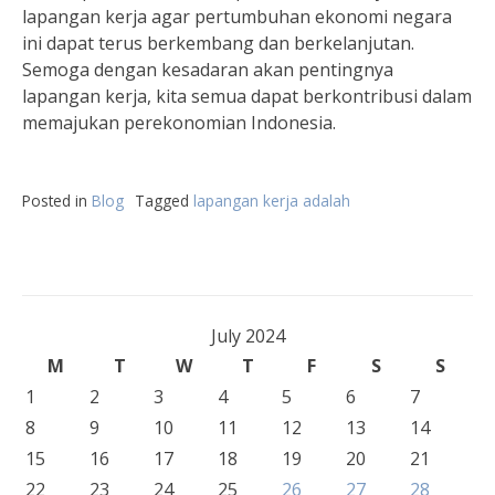
lapangan kerja agar pertumbuhan ekonomi negara
ini dapat terus berkembang dan berkelanjutan.
Semoga dengan kesadaran akan pentingnya
lapangan kerja, kita semua dapat berkontribusi dalam
memajukan perekonomian Indonesia.
Posted in
Blog
Tagged
lapangan kerja adalah
July 2024
M
T
W
T
F
S
S
1
2
3
4
5
6
7
8
9
10
11
12
13
14
15
16
17
18
19
20
21
22
23
24
25
26
27
28