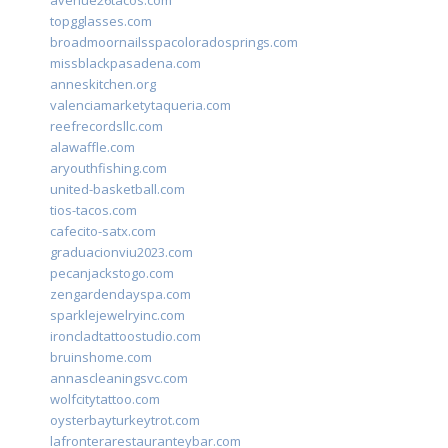
avenue26tacos.com
topgglasses.com
broadmoornailsspacoloradosprings.com
missblackpasadena.com
anneskitchen.org
valenciamarketytaqueria.com
reefrecordsllc.com
alawaffle.com
aryouthfishing.com
united-basketball.com
tios-tacos.com
cafecito-satx.com
graduacionviu2023.com
pecanjackstogo.com
zengardendayspa.com
sparklejewelryinc.com
ironcladtattoostudio.com
bruinshome.com
annascleaningsvc.com
wolfcitytattoo.com
oysterbayturkeytrot.com
lafronterarestauranteybar.com