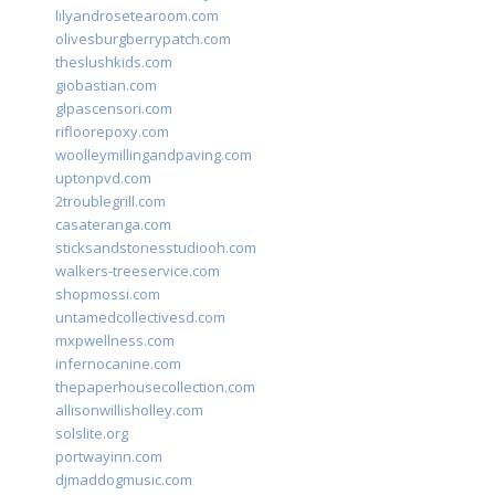
lilyandrosetearoom.com
olivesburgberrypatch.com
theslushkids.com
giobastian.com
glpascensori.com
rifloorepoxy.com
woolleymillingandpaving.com
uptonpvd.com
2troublegrill.com
casateranga.com
sticksandstonesstudiooh.com
walkers-treeservice.com
shopmossi.com
untamedcollectivesd.com
mxpwellness.com
infernocanine.com
thepaperhousecollection.com
allisonwillisholley.com
solslite.org
portwayinn.com
djmaddogmusic.com