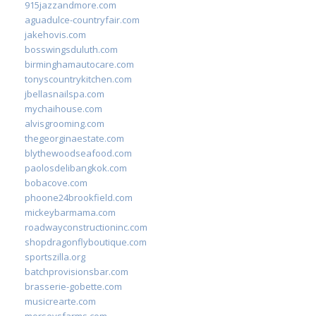
915jazzandmore.com
aguadulce-countryfair.com
jakehovis.com
bosswingsduluth.com
birminghamautocare.com
tonyscountrykitchen.com
jbellasnailspa.com
mychaihouse.com
alvisgrooming.com
thegeorginaestate.com
blythewoodseafood.com
paolosdelibangkok.com
bobacove.com
phoone24brookfield.com
mickeybarmama.com
roadwayconstructioninc.com
shopdragonflyboutique.com
sportszilla.org
batchprovisionsbar.com
brasserie-gobette.com
musicrearte.com
morseysfarms.com