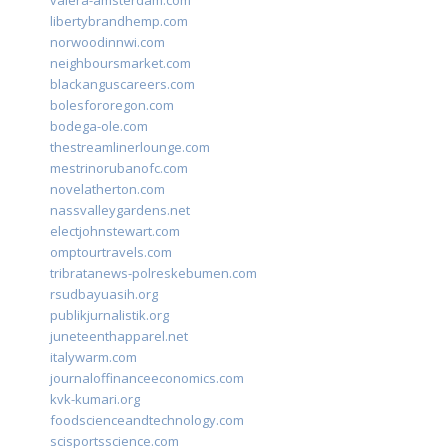
valera-amsterdam.com
libertybrandhemp.com
norwoodinnwi.com
neighboursmarket.com
blackanguscareers.com
bolesfororegon.com
bodega-ole.com
thestreamlinerlounge.com
mestrinorubanofc.com
novelatherton.com
nassvalleygardens.net
electjohnstewart.com
omptourtravels.com
tribratanews-polreskebumen.com
rsudbayuasih.org
publikjurnalistik.org
juneteenthapparel.net
italywarm.com
journaloffinanceeconomics.com
kvk-kumari.org
foodscienceandtechnology.com
scisportsscience.com