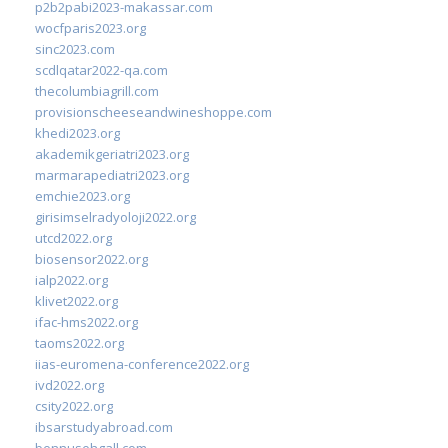
p2b2pabi2023-makassar.com
wocfparis2023.org
sinc2023.com
scdlqatar2022-qa.com
thecolumbiagrill.com
provisionscheeseandwineshoppe.com
khedi2023.org
akademikgeriatri2023.org
marmarapediatri2023.org
emchie2023.org
girisimselradyoloji2022.org
utcd2022.org
biosensor2022.org
ialp2022.org
klivet2022.org
ifac-hms2022.org
taoms2022.org
iias-euromena-conference2022.org
ivd2022.org
csity2022.org
ibsarstudyabroad.com
bennusehgall.com