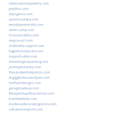
rebeccatorresjewelry.com
jmpbliss.com
drjorgerico.com
queensushipa.com
wendyweimerdds.com
ameri-camp.com
hrsreceivables.com
empconst1.com
cinderella-support.com
bigpinkrestaurant.com
inspirehuahin.com
memmingerspainting.com
jeremypbeasley.com
thesandwichdepotcos.com
drgiggleshouseofpain.com
hotflashdesigns.com
garagenadeau.com
lifestylechauffeurservice.com
EverNewNails.com
insideoutdecoratingcentre.com
salvatoresinpoint.com