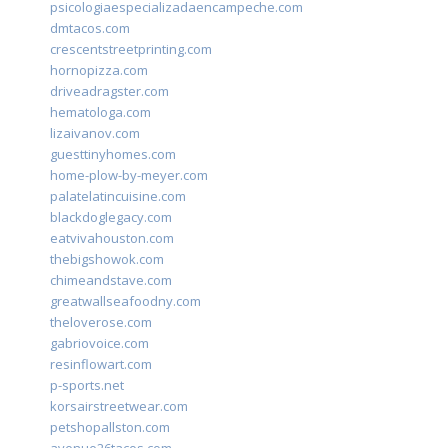
psicologiaespecializadaencampeche.com
dmtacos.com
crescentstreetprinting.com
hornopizza.com
driveadragster.com
hematologa.com
lizaivanov.com
guesttinyhomes.com
home-plow-by-meyer.com
palatelatincuisine.com
blackdoglegacy.com
eatvivahouston.com
thebigshowok.com
chimeandstave.com
greatwallseafoodny.com
theloverose.com
gabriovoice.com
resinflowart.com
p-sports.net
korsairstreetwear.com
petshopallston.com