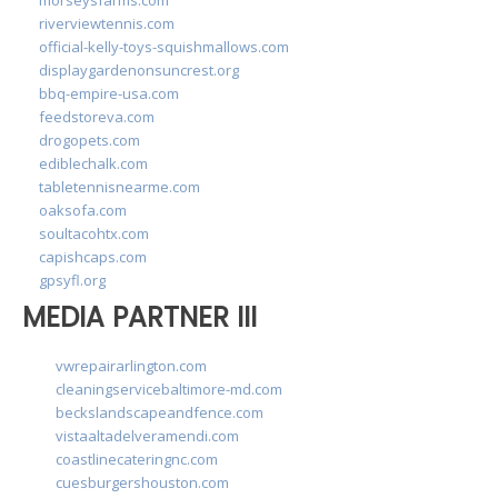
riverviewtennis.com
official-kelly-toys-squishmallows.com
displaygardenonsuncrest.org
bbq-empire-usa.com
feedstoreva.com
drogopets.com
ediblechalk.com
tabletennisnearme.com
oaksofa.com
soultacohtx.com
capishcaps.com
gpsyfl.org
MEDIA PARTNER III
vwrepairarlington.com
cleaningservicebaltimore-md.com
beckslandscapeandfence.com
vistaaltadelveramendi.com
coastlinecateringnc.com
cuesburgershouston.com