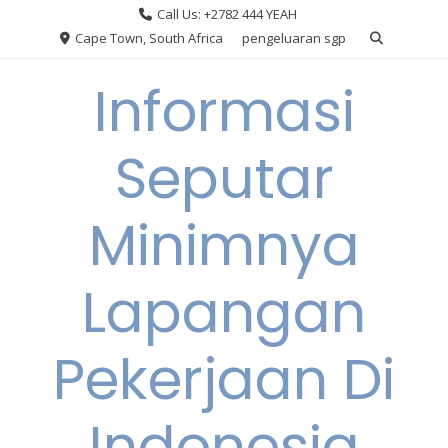
Skip
Call Us: +2782 444 YEAH
to
Cape Town, South Africa
pengeluaran sgp
content
Informasi
Seputar
Minimnya
Lapangan
Pekerjaan Di
Indonesia