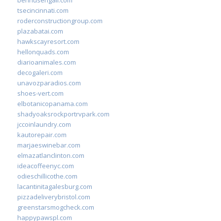
tsecincinnati.com
roderconstructiongroup.com
plazabatai.com
hawkscayresort.com
hellonquads.com
diarioanimales.com
decogaleri.com
unavozparadios.com
shoes-vert.com
elbotanicopanama.com
shadyoaksrockportrvpark.com
jccoinlaundry.com
kautorepair.com
marjaeswinebar.com
elmazatlanclinton.com
ideacoffeenyc.com
odieschillicothe.com
lacantinitagalesburg.com
pizzadeliverybristol.com
greenstarsmogcheck.com
happypawspl.com