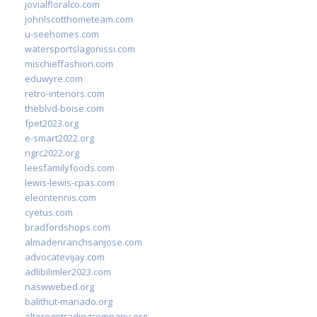
jovialfloralco.com
johnlscotthometeam.com
u-seehomes.com
watersportslagonissi.com
mischieffashion.com
eduwyre.com
retro-interiors.com
theblvd-boise.com
fpet2023.org
e-smart2022.org
ngrc2022.org
leesfamilyfoods.com
lewis-lewis-cpas.com
eleontennis.com
cyetus.com
bradfordshops.com
almadenranchsanjose.com
advocatevijay.com
adlibilimler2023.com
naswwebed.org
balithut-manado.org
alteregotradingcompany.org