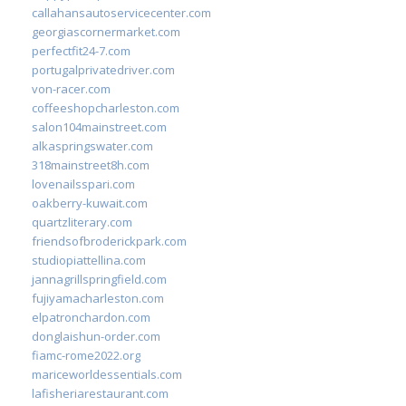
callahansautoservicecenter.com
georgiascornermarket.com
perfectfit24-7.com
portugalprivatedriver.com
von-racer.com
coffeeshopcharleston.com
salon104mainstreet.com
alkaspringswater.com
318mainstreet8h.com
lovenailsspari.com
oakberry-kuwait.com
quartzliterary.com
friendsofbroderickpark.com
studiopiattellina.com
jannagrillspringfield.com
fujiyamacharleston.com
elpatronchardon.com
donglaishun-order.com
fiamc-rome2022.org
mariceworldessentials.com
lafisheriarestaurant.com