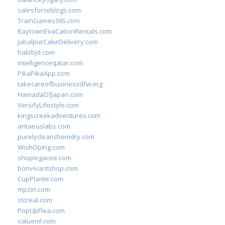
salesforceblogs.com
TrainGames365.com
BaytownEvaCationRentals.com
JabalpurCakeDelivery.com
halobjd.com
intelligenceqatar.com
PikaPikaApp.com
takecareofbusinessdfw.org
HamadaOfJapan.com
VersifyLifestyle.com
kingscreekadventures.com
antaeuslabs.com
purelycleanchemdry.com
WishOping.com
shoplegacee.com
bonvivantshop.com
CupPlante.com
mpzin.com
stcreal.com
PopUpFlea.com
valueml.com