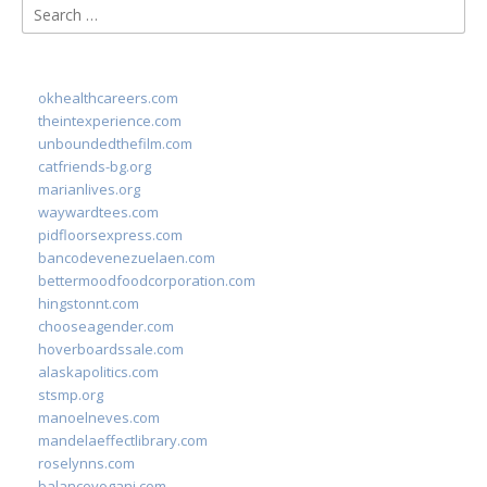
Search
for:
okhealthcareers.com
theintexperience.com
unboundedthefilm.com
catfriends-bg.org
marianlives.org
waywardtees.com
pidfloorsexpress.com
bancodevenezuelaen.com
bettermoodfoodcorporation.com
hingstonnt.com
chooseagender.com
hoverboardssale.com
alaskapolitics.com
stsmp.org
manoelneves.com
mandelaeffectlibrary.com
roselynns.com
balanceyoganj.com