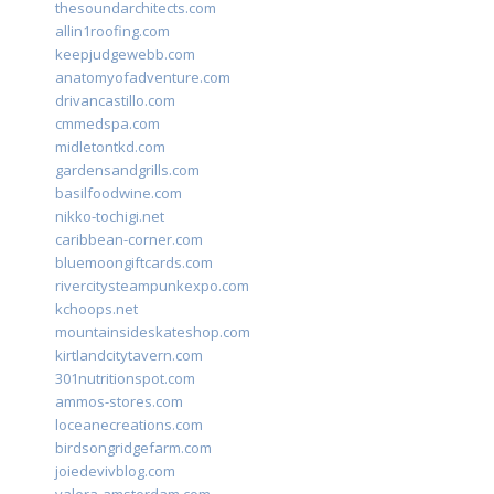
thesoundarchitects.com
allin1roofing.com
keepjudgewebb.com
anatomyofadventure.com
drivancastillo.com
cmmedspa.com
midletontkd.com
gardensandgrills.com
basilfoodwine.com
nikko-tochigi.net
caribbean-corner.com
bluemoongiftcards.com
rivercitysteampunkexpo.com
kchoops.net
mountainsideskateshop.com
kirtlandcitytavern.com
301nutritionspot.com
ammos-stores.com
loceanecreations.com
birdsongridgefarm.com
joiedevivblog.com