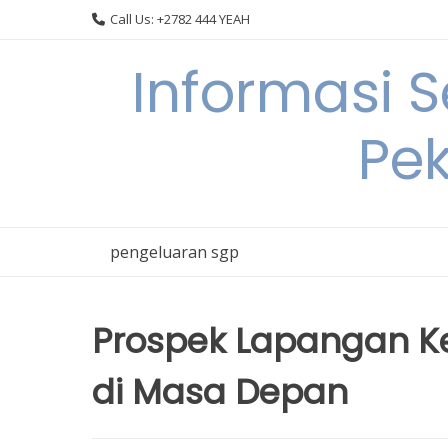
Skip
Call Us: +2782 444 YEAH
to
content
Informasi 
Pek
pengeluaran sgp
Prospek Lapangan K
di Masa Depan