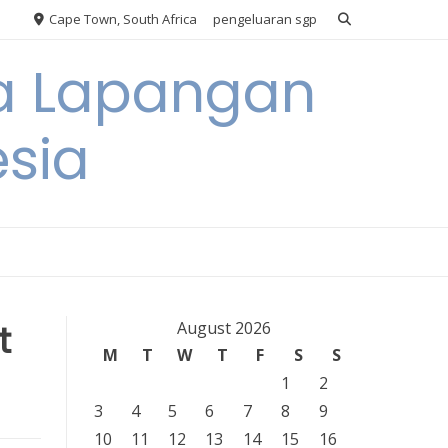
Cape Town, South Africa
pengeluaran sgp
ya Lapangan
esia
t
August 2026
M
T
W
T
F
S
S
1
2
3
4
5
6
7
8
9
10
11
12
13
14
15
16