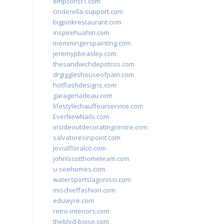
empconst1.com
cinderella-support.com
bigpinkrestaurant.com
inspirehuahin.com
memmingerspainting.com
jeremypbeasley.com
thesandwichdepotcos.com
drgiggleshouseofpain.com
hotflashdesigns.com
garagenadeau.com
lifestylechauffeurservice.com
EverNewNails.com
insideoutdecoratingcentre.com
salvatoresinpoint.com
jovialfloralco.com
johnlscotthometeam.com
u-seehomes.com
watersportslagonissi.com
mischieffashion.com
eduwyre.com
retro-interiors.com
theblvd-boise.com