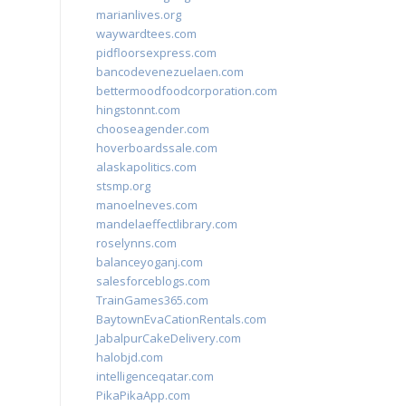
marianlives.org
waywardtees.com
pidfloorsexpress.com
bancodevenezuelaen.com
bettermoodfoodcorporation.com
hingstonnt.com
chooseagender.com
hoverboardssale.com
alaskapolitics.com
stsmp.org
manoelneves.com
mandelaeffectlibrary.com
roselynns.com
balanceyoganj.com
salesforceblogs.com
TrainGames365.com
BaytownEvaCationRentals.com
JabalpurCakeDelivery.com
halobjd.com
intelligenceqatar.com
PikaPikaApp.com