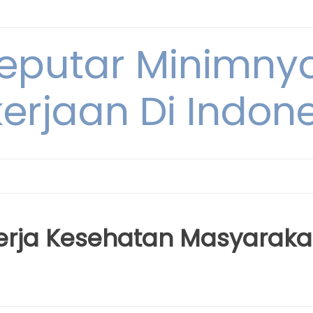
Seputar Minimn
erjaan Di Indon
erja Kesehatan Masyaraka