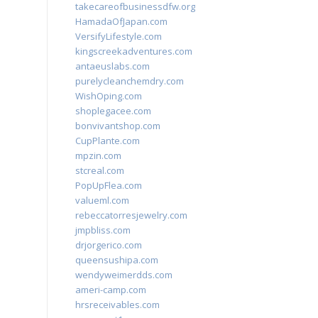
takecareofbusinessdfw.org
HamadaOfJapan.com
VersifyLifestyle.com
kingscreekadventures.com
antaeuslabs.com
purelycleanchemdry.com
WishOping.com
shoplegacee.com
bonvivantshop.com
CupPlante.com
mpzin.com
stcreal.com
PopUpFlea.com
valueml.com
rebeccatorresjewelry.com
jmpbliss.com
drjorgerico.com
queensushipa.com
wendyweimerdds.com
ameri-camp.com
hrsreceivables.com