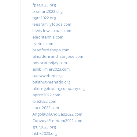
fpet2023.org
e-smart2022.org
ngrc2022.org
leesfamilyfoods.com
lewis-lewis-cpas.com
eleontennis.com
cyetus.com
bradfordshops.com
almadenranchsanjose.com
advocatevijay.com
adlibilimler2023.com
naswwebed.org
balithut-manado.org
alteregotradingcompany.org
aprce2022.com
ibie2022.com
sbcc-2022.com
AngolaOilAndGas2022.com
Convoy4Freedom2022.com
grur2023.org
hkhk2023.org