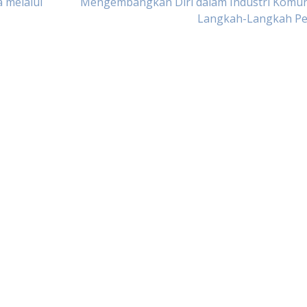
 melalui
Mengembangkan Diri dalam Industri Komuni
Langkah-Langkah Pe