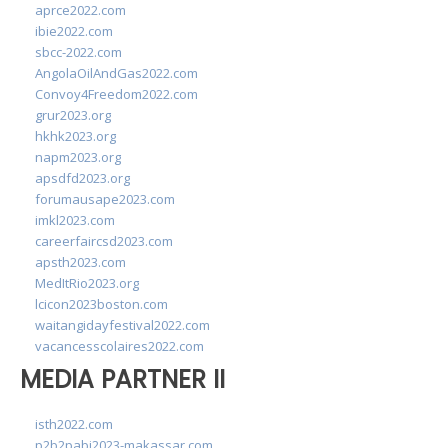
aprce2022.com
ibie2022.com
sbcc-2022.com
AngolaOilAndGas2022.com
Convoy4Freedom2022.com
grur2023.org
hkhk2023.org
napm2023.org
apsdfd2023.org
forumausape2023.com
imkl2023.com
careerfaircsd2023.com
apsth2023.com
MedItRio2023.org
lcicon2023boston.com
waitangidayfestival2022.com
vacancesscolaires2022.com
MEDIA PARTNER II
isth2022.com
p2b2pabi2023-makassar.com