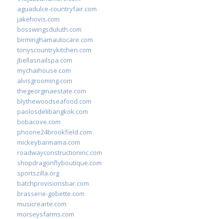
aguadulce-countryfair.com
jakehovis.com
bosswingsduluth.com
birminghamautocare.com
tonyscountrykitchen.com
jbellasnailspa.com
mychaihouse.com
alvisgrooming.com
thegeorginaestate.com
blythewoodseafood.com
paolosdelibangkok.com
bobacove.com
phoone24brookfield.com
mickeybarmama.com
roadwayconstructioninc.com
shopdragonflyboutique.com
sportszilla.org
batchprovisionsbar.com
brasserie-gobette.com
musicrearte.com
morseysfarms.com