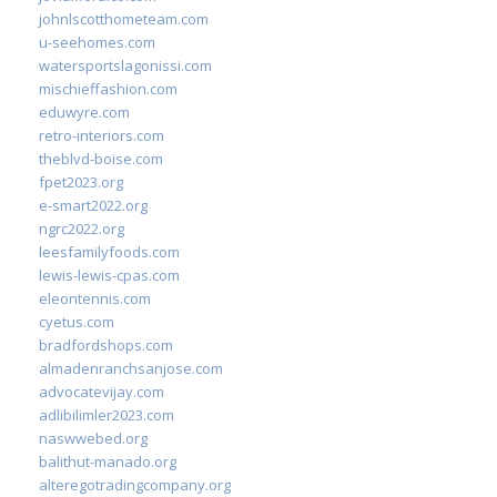
johnlscotthometeam.com
u-seehomes.com
watersportslagonissi.com
mischieffashion.com
eduwyre.com
retro-interiors.com
theblvd-boise.com
fpet2023.org
e-smart2022.org
ngrc2022.org
leesfamilyfoods.com
lewis-lewis-cpas.com
eleontennis.com
cyetus.com
bradfordshops.com
almadenranchsanjose.com
advocatevijay.com
adlibilimler2023.com
naswwebed.org
balithut-manado.org
alteregotradingcompany.org