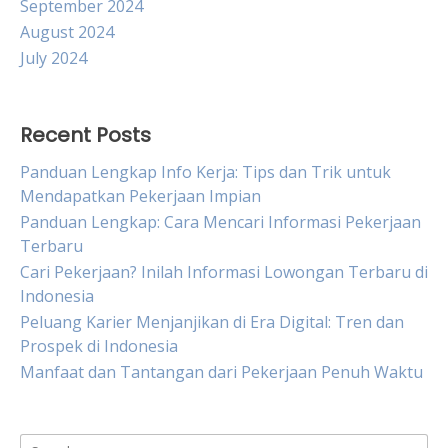
September 2024
August 2024
July 2024
Recent Posts
Panduan Lengkap Info Kerja: Tips dan Trik untuk
Mendapatkan Pekerjaan Impian
Panduan Lengkap: Cara Mencari Informasi Pekerjaan
Terbaru
Cari Pekerjaan? Inilah Informasi Lowongan Terbaru di
Indonesia
Peluang Karier Menjanjikan di Era Digital: Tren dan
Prospek di Indonesia
Manfaat dan Tantangan dari Pekerjaan Penuh Waktu
Search