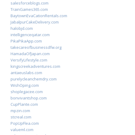
salesforceblogs.com
TrainGames365.com
BaytownEvaCationRentals.com
JabalpurCakeDelivery.com
halobjd.com
intelligenceqatar.com
PikaPikaApp.com
takecareofbusinessdfw.org
HamadaOfJapan.com
VersifyLifestyle.com
kingscreekadventures.com
antaeuslabs.com
purelycleanchemdry.com
WishOping.com
shoplegacee.com
bonvivantshop.com
CupPlante.com
mpzin.com
stcreal.com
PopUpFlea.com
valueml.com