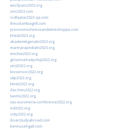
wocfparis2023.org
sinc2023.com
scdlqatar2022-qa.com
thecolumbiagrill.com
provisionscheeseandwineshoppe.com
khedi2023.org
akademikgeriatri2023.org
marmarapediatri2023.org
emchie2023.org
girisimselradyoloji2022.org
utcd2022.org
biosensor2022.org
ialp2022.org
klivet2022.org
ifac-hms2022.org
taoms2022.org
iias-euromena-conference2022.org
ivd2022.org
csity2022.org
ibsarstudyabroad.com
bennusehgall.com