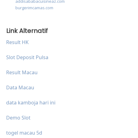
addisababacuisineaz.com
burgerimcamas.com
Link Alternatif
Result HK
Slot Deposit Pulsa
Result Macau
Data Macau
data kamboja hari ini
Demo Slot
togel macau 5d