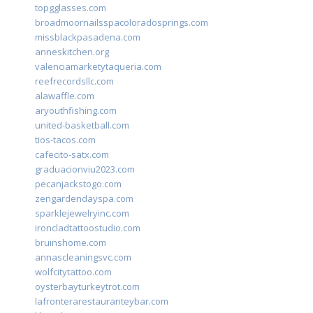
topgglasses.com
broadmoornailsspacoloradosprings.com
missblackpasadena.com
anneskitchen.org
valenciamarketytaqueria.com
reefrecordsllc.com
alawaffle.com
aryouthfishing.com
united-basketball.com
tios-tacos.com
cafecito-satx.com
graduacionviu2023.com
pecanjackstogo.com
zengardendayspa.com
sparklejewelryinc.com
ironcladtattoostudio.com
bruinshome.com
annascleaningsvc.com
wolfcitytattoo.com
oysterbayturkeytrot.com
lafronterarestauranteybar.com