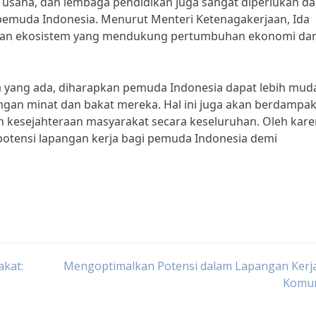
ia usaha, dan lembaga pendidikan juga sangat diperlukan d
pemuda Indonesia. Menurut Menteri Ketenagakerjaan, Ida
takan ekosistem yang mendukung pertumbuhan ekonomi da
 yang ada, diharapkan pemuda Indonesia dapat lebih mud
gan minat dan bakat mereka. Hal ini juga akan berdampa
 kesejahteraan masyarakat secara keseluruhan. Oleh kar
potensi lapangan kerja bagi pemuda Indonesia demi
akat:
Mengoptimalkan Potensi dalam Lapangan Kerja
Komun