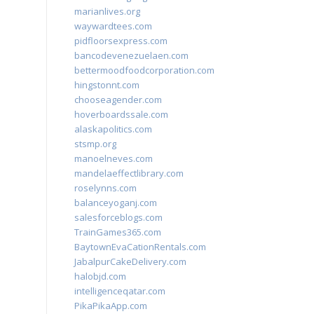
marianlives.org
waywardtees.com
pidfloorsexpress.com
bancodevenezuelaen.com
bettermoodfoodcorporation.com
hingstonnt.com
chooseagender.com
hoverboardssale.com
alaskapolitics.com
stsmp.org
manoelneves.com
mandelaeffectlibrary.com
roselynns.com
balanceyoganj.com
salesforceblogs.com
TrainGames365.com
BaytownEvaCationRentals.com
JabalpurCakeDelivery.com
halobjd.com
intelligenceqatar.com
PikaPikaApp.com