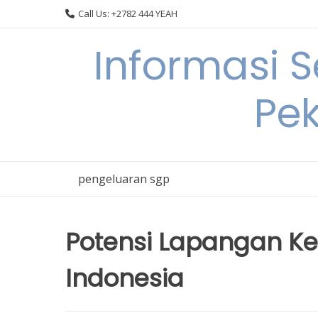
Skip
Call Us: +2782 444 YEAH
to
content
Informasi 
Pek
pengeluaran sgp
Potensi Lapangan K
Indonesia