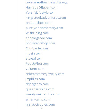
takecareofbusinessdfw.org
HamadaOfJapan.com
VersifyLifestyle.com
kingscreekadventures.com
antaeuslabs.com
purelycleanchemdry.com
WishOping.com
shoplegacee.com
bonvivantshop.com
CupPlante.com
mpzin.com
stcreal.com
PopUpFlea.com
valueml.com
rebeccatorresjewelry.com
jmpbliss.com
drjorgerico.com
queensushipa.com
wendyweimerdds.com
ameri-camp.com
hrsreceivables.com