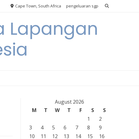
Cape Town, South Africa
pengeluaran sgp
ya Lapangan
esia
August 2026
M
T
W
T
F
S
S
1
2
3
4
5
6
7
8
9
10
11
12
13
14
15
16