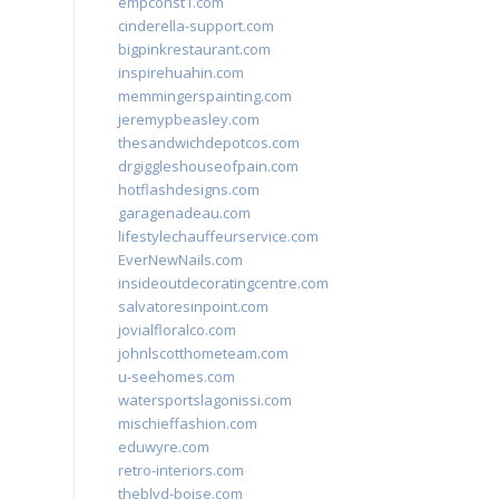
empconst1.com
cinderella-support.com
bigpinkrestaurant.com
inspirehuahin.com
memmingerspainting.com
jeremypbeasley.com
thesandwichdepotcos.com
drgiggleshouseofpain.com
hotflashdesigns.com
garagenadeau.com
lifestylechauffeurservice.com
EverNewNails.com
insideoutdecoratingcentre.com
salvatoresinpoint.com
jovialfloralco.com
johnlscotthometeam.com
u-seehomes.com
watersportslagonissi.com
mischieffashion.com
eduwyre.com
retro-interiors.com
theblvd-boise.com