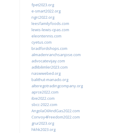
fpet2023.org
e-smart2022.org
ngrc2022.org
leesfamilyfoods.com
lewis-lewis-cpas.com
eleontennis.com
cyetus.com
bradfordshops.com
almadenranchsanjose.com
advocatevijay.com
adlibilimler2023.com
naswwebed.org
balithut-manado.org
alteregotradingcompany.org
aprce2022.com
ibie2022.com
sbcc-2022.com
AngolaOilAndGas2022.com
Convoy4Freedom2022.com
grur2023.org
hkhk2023.org