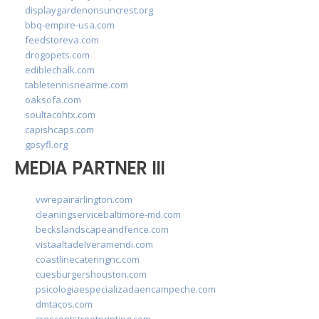
displaygardenonsuncrest.org
bbq-empire-usa.com
feedstoreva.com
drogopets.com
ediblechalk.com
tabletennisnearme.com
oaksofa.com
soultacohtx.com
capishcaps.com
gpsyfl.org
MEDIA PARTNER III
vwrepairarlington.com
cleaningservicebaltimore-md.com
beckslandscapeandfence.com
vistaaltadelveramendi.com
coastlinecateringnc.com
cuesburgershouston.com
psicologiaespecializadaencampeche.com
dmtacos.com