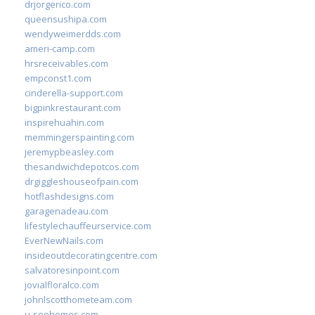
drjorgerico.com
queensushipa.com
wendyweimerdds.com
ameri-camp.com
hrsreceivables.com
empconst1.com
cinderella-support.com
bigpinkrestaurant.com
inspirehuahin.com
memmingerspainting.com
jeremypbeasley.com
thesandwichdepotcos.com
drgiggleshouseofpain.com
hotflashdesigns.com
garagenadeau.com
lifestylechauffeurservice.com
EverNewNails.com
insideoutdecoratingcentre.com
salvatoresinpoint.com
jovialfloralco.com
johnlscotthometeam.com
u-seehomes.com