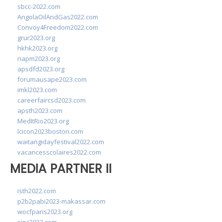
sbcc-2022.com
AngolaOilAndGas2022.com
Convoy4Freedom2022.com
grur2023.org
hkhk2023.org
napm2023.org
apsdfd2023.org
forumausape2023.com
imkl2023.com
careerfaircsd2023.com
apsth2023.com
MedItRio2023.org
lcicon2023boston.com
waitangidayfestival2022.com
vacancesscolaires2022.com
MEDIA PARTNER II
isth2022.com
p2b2pabi2023-makassar.com
wocfparis2023.org
sinc2023.com