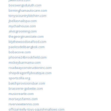
bosswingsduluth.com
birminghamautocare.com
tonyscountrykitchen.com
jbellasnailspa.com
mychaihouse.com
alvisgrooming.com
thegeorginaestate.com
blythewoodseafood.com
paolosdelibangkok.com
bobacove.com
phoone24brookfield.com
mickeybarmama.com
roadwayconstructioninc.com
shopdragonflyboutique.com
sportszilla.org
batchprovisionsbar.com
brasserie-gobette.com
musicrearte.com
morseysfarms.com
riverviewtennis.com
official-kelly-toys-squishmallows.com