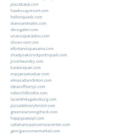
plazabatai.com
hawkscayresort.com
hellonquads.com
diarioanimales.com
decogaleri.com
unavozparadios.com
shoes-vert.com
elbotanicopanama.com
shadyoaksrockportrvpark.com
jccoinlaundry.com
kautorepair.com
marjaeswinebar.com
elmazatlanclinton.com
ideacoffeenyc.com
odieschillicothe.com
lacantinitagalesburg.com
pizzadeliverybristol.com
greenstarsmogcheck.com
happypawspl.com
callahansautoservicecenter.com
georgiascornermarket.com