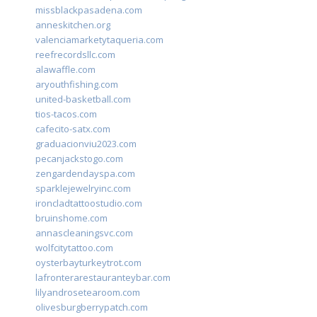
missblackpasadena.com
anneskitchen.org
valenciamarketytaqueria.com
reefrecordsllc.com
alawaffle.com
aryouthfishing.com
united-basketball.com
tios-tacos.com
cafecito-satx.com
graduacionviu2023.com
pecanjackstogo.com
zengardendayspa.com
sparklejewelryinc.com
ironcladtattoostudio.com
bruinshome.com
annascleaningsvc.com
wolfcitytattoo.com
oysterbayturkeytrot.com
lafronterarestauranteybar.com
lilyandrosetearoom.com
olivesburgberrypatch.com