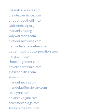
okhealthcareers.com
theintexperience.com
unboundedthefilm.com
catfriends-bg.org
marianlives.org
waywardtees.com
pidfloorsexpress.com
bancodevenezuelaen.com
bettermoodfoodcorporation.com
hingstonnt.com
chooseagender.com
hoverboardssale.com
alaskapolitics.com
stsmp.org
manoelneves.com
mandelaeffectlibrary.com
roselynns.com
balanceyoganj.com
salesforceblogs.com
TrainGames365.com