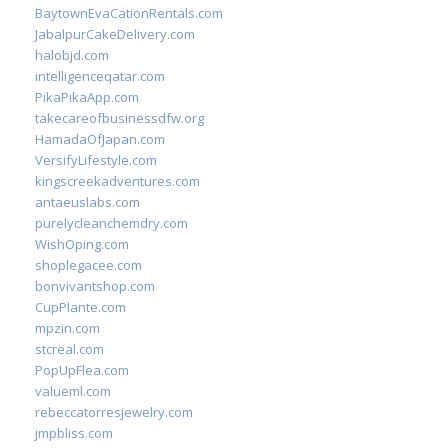
BaytownEvaCationRentals.com
JabalpurCakeDelivery.com
halobjd.com
intelligenceqatar.com
PikaPikaApp.com
takecareofbusinessdfw.org
HamadaOfJapan.com
VersifyLifestyle.com
kingscreekadventures.com
antaeuslabs.com
purelycleanchemdry.com
WishOping.com
shoplegacee.com
bonvivantshop.com
CupPlante.com
mpzin.com
stcreal.com
PopUpFlea.com
valueml.com
rebeccatorresjewelry.com
jmpbliss.com