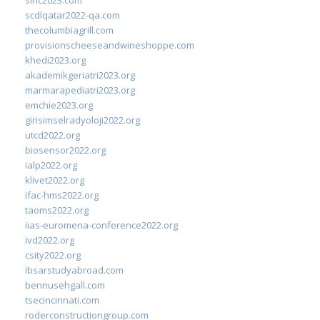
scdlqatar2022-qa.com
thecolumbiagrill.com
provisionscheeseandwineshoppe.com
khedi2023.org
akademikgeriatri2023.org
marmarapediatri2023.org
emchie2023.org
girisimselradyoloji2022.org
utcd2022.org
biosensor2022.org
ialp2022.org
klivet2022.org
ifac-hms2022.org
taoms2022.org
iias-euromena-conference2022.org
ivd2022.org
csity2022.org
ibsarstudyabroad.com
bennusehgall.com
tsecincinnati.com
roderconstructiongroup.com