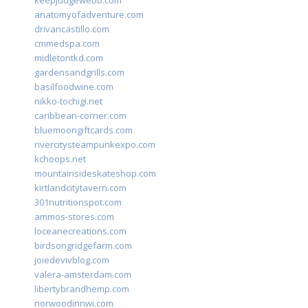
keepjudgewebb.com
anatomyofadventure.com
drivancastillo.com
cmmedspa.com
midletontkd.com
gardensandgrills.com
basilfoodwine.com
nikko-tochigi.net
caribbean-corner.com
bluemoongiftcards.com
rivercitysteampunkexpo.com
kchoops.net
mountainsideskateshop.com
kirtlandcitytavern.com
301nutritionspot.com
ammos-stores.com
loceanecreations.com
birdsongridgefarm.com
joiedevivblog.com
valera-amsterdam.com
libertybrandhemp.com
norwoodinnwi.com