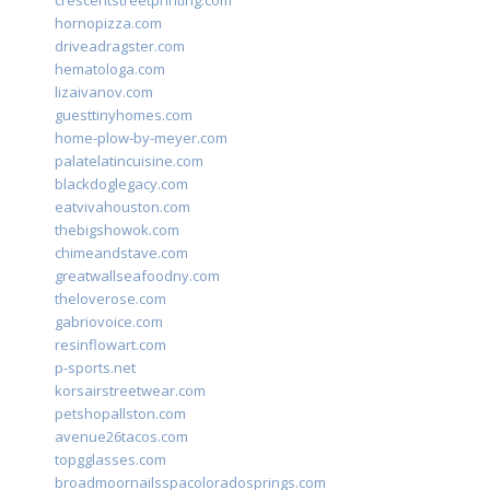
crescentstreetprinting.com
hornopizza.com
driveadragster.com
hematologa.com
lizaivanov.com
guesttinyhomes.com
home-plow-by-meyer.com
palatelatincuisine.com
blackdoglegacy.com
eatvivahouston.com
thebigshowok.com
chimeandstave.com
greatwallseafoodny.com
theloverose.com
gabriovoice.com
resinflowart.com
p-sports.net
korsairstreetwear.com
petshopallston.com
avenue26tacos.com
topgglasses.com
broadmoornailsspacoloradosprings.com