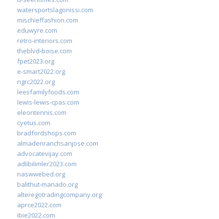
watersportslagonissi.com
mischieffashion.com
eduwyre.com
retro-interiors.com
theblvd-boise.com
fpet2023.org
e-smart2022.org
ngrc2022.org
leesfamilyfoods.com
lewis-lewis-cpas.com
eleontennis.com
cyetus.com
bradfordshops.com
almadenranchsanjose.com
advocatevijay.com
adlibilimler2023.com
naswwebed.org
balithut-manado.org
alteregotradingcompany.org
aprce2022.com
ibie2022.com