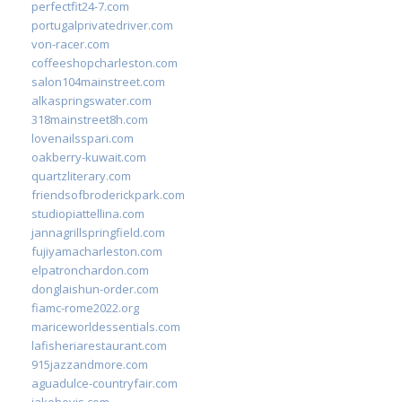
perfectfit24-7.com
portugalprivatedriver.com
von-racer.com
coffeeshopcharleston.com
salon104mainstreet.com
alkaspringswater.com
318mainstreet8h.com
lovenailsspari.com
oakberry-kuwait.com
quartzliterary.com
friendsofbroderickpark.com
studiopiattellina.com
jannagrillspringfield.com
fujiyamacharleston.com
elpatronchardon.com
donglaishun-order.com
fiamc-rome2022.org
mariceworldessentials.com
lafisheriarestaurant.com
915jazzandmore.com
aguadulce-countryfair.com
jakehovis.com