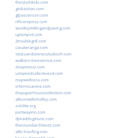
theslushkids.com
giobastian.com
glpascensori.com
rifloorepoxy.com
woolleymillingandpaving.com
uptonpvd.com
2troublegrill.com
casateranga.com
sticksandstonesstudiooh.com
walkers-treeservice.com
shopmossi.com
untamedcollectivesd.com
mxpwellness.com
infernocanine.com
thepaperhousecollection.com
allisonwillisholley.com
solslite.org
portwayinn.com
djmaddogmusic.com
thesoundarchitects.com
allin1roofing.com