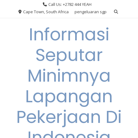
Skip
Call Us: +2782 444 YEAH
to
Cape Town, South Africa
pengeluaran sgp
content
Informasi
Seputar
Minimnya
Lapangan
Pekerjaan Di
Indonesia