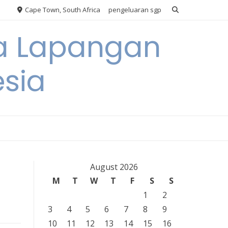
Cape Town, South Africa
pengeluaran sgp
ya Lapangan
esia
August 2026
M
T
W
T
F
S
S
1
2
3
4
5
6
7
8
9
10
11
12
13
14
15
16