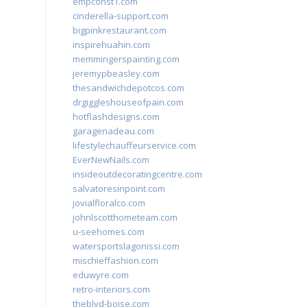
empconst1.com
cinderella-support.com
bigpinkrestaurant.com
inspirehuahin.com
memmingerspainting.com
jeremypbeasley.com
thesandwichdepotcos.com
drgiggleshouseofpain.com
hotflashdesigns.com
garagenadeau.com
lifestylechauffeurservice.com
EverNewNails.com
insideoutdecoratingcentre.com
salvatoresinpoint.com
jovialfloralco.com
johnlscotthometeam.com
u-seehomes.com
watersportslagonissi.com
mischieffashion.com
eduwyre.com
retro-interiors.com
theblvd-boise.com