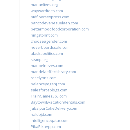
marianlives.org
waywardtees.com
pidfloorsexpress.com
bancodevenezuelaen.com
bettermoodfoodcorporation.com
hingstonnt.com
chooseagender.com
hoverboardssale.com
alaskapolitics.com
stsmp.org
manoelneves.com
mandelaeffectlibrary.com
roselynns.com
balanceyoganj.com
salesforceblogs.com
TrainGames365.com
BaytownEvaCationRentals.com
JabalpurCakeDelivery.com
halobjd.com
intelligenceqatar.com
PikaPikaApp.com