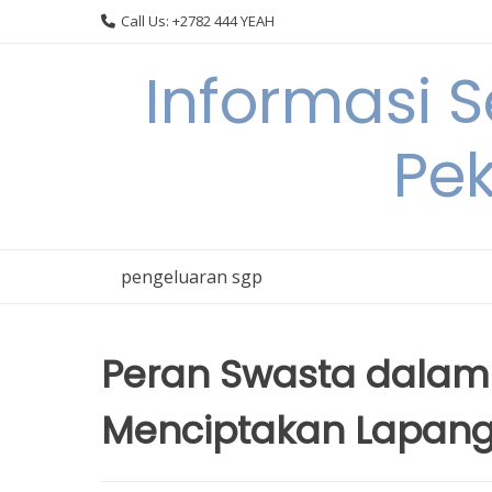
Skip
Call Us: +2782 444 YEAH
to
content
Informasi 
Pek
pengeluaran sgp
Peran Swasta dala
Menciptakan Lapang