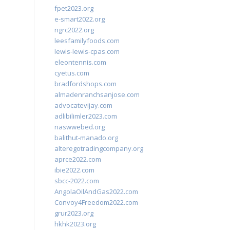
fpet2023.org
e-smart2022.org
ngrc2022.org
leesfamilyfoods.com
lewis-lewis-cpas.com
eleontennis.com
cyetus.com
bradfordshops.com
almadenranchsanjose.com
advocatevijay.com
adlibilimler2023.com
naswwebed.org
balithut-manado.org
alteregotradingcompany.org
aprce2022.com
ibie2022.com
sbcc-2022.com
AngolaOilAndGas2022.com
Convoy4Freedom2022.com
grur2023.org
hkhk2023.org