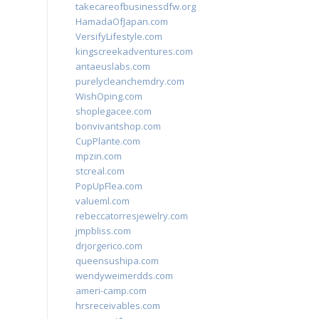
takecareofbusinessdfw.org
HamadaOfJapan.com
VersifyLifestyle.com
kingscreekadventures.com
antaeuslabs.com
purelycleanchemdry.com
WishOping.com
shoplegacee.com
bonvivantshop.com
CupPlante.com
mpzin.com
stcreal.com
PopUpFlea.com
valueml.com
rebeccatorresjewelry.com
jmpbliss.com
drjorgerico.com
queensushipa.com
wendyweimerdds.com
ameri-camp.com
hrsreceivables.com