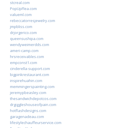
stcreal.com
PopUpFlea.com
valueml.com
rebeccatorresjewelry.com
jmpbliss.com
drjorgerico.com
queensushipa.com
wendyweimerdds.com
ameri-camp.com
hrsreceivables.com
empconst1.com
cinderella-support.com
bigpinkrestaurant.com
inspirehuahin.com
memmingerspainting.com
jeremypbeasley.com
thesandwichdepotcos.com
drgiggleshouseofpain.com
hotflashdesigns.com
garagenadeau.com
lifestylechauffeurservice.com