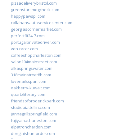
pizzadeliverybristol.com
greenstarsmogcheck.com
happypawspl.com
callahansautoservicecenter.com
georgiascornermarket.com
perfectfit24-7.com
portugalprivatedriver.com
von-racer.com
coffeeshopcharleston.com
salon104mainstreet.com
alkaspringswater.com
318mainstreet8h.com
lovenailsspari.com
oakberry-kuwait.com
quartzliterary.com
friendsofbroderickpark.com
studiopiattellina.com
jannagrillspringfield.com
fujiyamacharleston.com
elpatronchardon.com
donglaishun-order.com