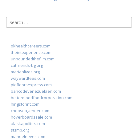
Search
for:
okhealthcareers.com
theintexperience.com
unboundedthefilm.com
catfriends-bg.org
marianlives.org
waywardtees.com
pidfloorsexpress.com
bancodevenezuelaen.com
bettermoodfoodcorporation.com
hingstonnt.com
chooseagender.com
hoverboardssale.com
alaskapolitics.com
stsmp.org
manoelneves.com