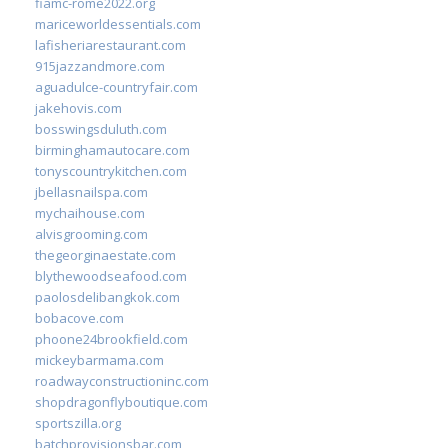
fiamc-rome2022.org
mariceworldessentials.com
lafisheriarestaurant.com
915jazzandmore.com
aguadulce-countryfair.com
jakehovis.com
bosswingsduluth.com
birminghamautocare.com
tonyscountrykitchen.com
jbellasnailspa.com
mychaihouse.com
alvisgrooming.com
thegeorginaestate.com
blythewoodseafood.com
paolosdelibangkok.com
bobacove.com
phoone24brookfield.com
mickeybarmama.com
roadwayconstructioninc.com
shopdragonflyboutique.com
sportszilla.org
batchprovisionsbar.com