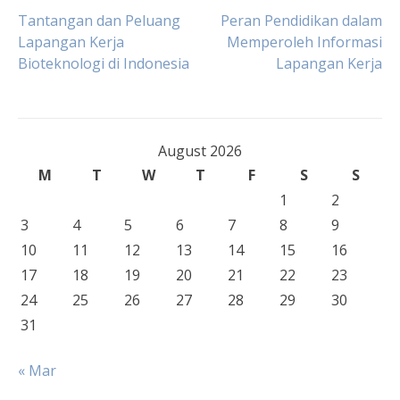
Post
Tantangan dan Peluang
Peran Pendidikan dalam
Lapangan Kerja
Memperoleh Informasi
Bioteknologi di Indonesia
Lapangan Kerja
navigation
August 2026
M
T
W
T
F
S
S
1
2
3
4
5
6
7
8
9
10
11
12
13
14
15
16
17
18
19
20
21
22
23
24
25
26
27
28
29
30
31
« Mar