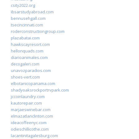
csity2022.org
ibsarstudyabroad.com
bennusehgall.com
tsecincinnati.com
roderconstructiongroup.com
plazabatai.com
hawkscayresort.com
hellonquads.com
diarioanimales.com
decogaleri.com
unavozparadios.com
shoes-vert.com
elbotanicopanama.com
shadyoaksrockportrvpark.com
jccoinlaundry.com
kautorepair.com
marjaeswinebar.com
elmazatlanclinton.com
ideacoffeenyc.com
odieschillicothe.com
lacantinitagalesburg.com