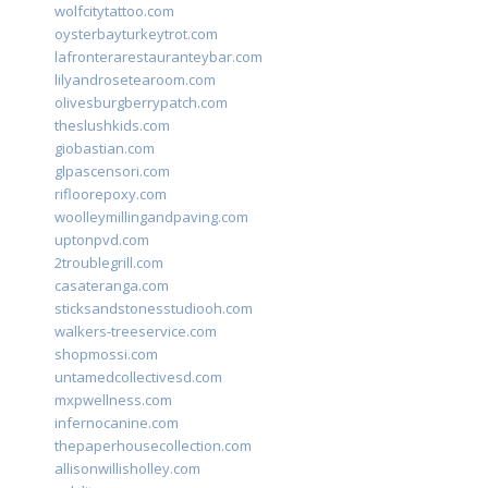
wolfcitytattoo.com
oysterbayturkeytrot.com
lafronterarestauranteybar.com
lilyandrosetearoom.com
olivesburgberrypatch.com
theslushkids.com
giobastian.com
glpascensori.com
rifloorepoxy.com
woolleymillingandpaving.com
uptonpvd.com
2troublegrill.com
casateranga.com
sticksandstonesstudiooh.com
walkers-treeservice.com
shopmossi.com
untamedcollectivesd.com
mxpwellness.com
infernocanine.com
thepaperhousecollection.com
allisonwillisholley.com