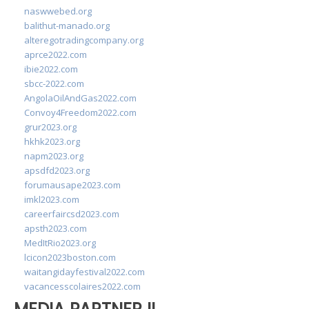
naswwebed.org
balithut-manado.org
alteregotradingcompany.org
aprce2022.com
ibie2022.com
sbcc-2022.com
AngolaOilAndGas2022.com
Convoy4Freedom2022.com
grur2023.org
hkhk2023.org
napm2023.org
apsdfd2023.org
forumausape2023.com
imkl2023.com
careerfaircsd2023.com
apsth2023.com
MedItRio2023.org
lcicon2023boston.com
waitangidayfestival2022.com
vacancesscolaires2022.com