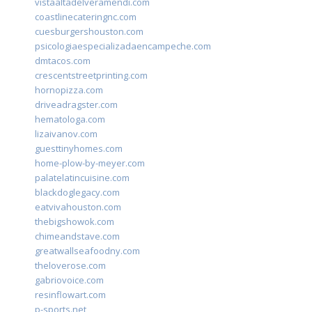
vistaaltadelveramendi.com
coastlinecateringnc.com
cuesburgershouston.com
psicologiaespecializadaencampeche.com
dmtacos.com
crescentstreetprinting.com
hornopizza.com
driveadragster.com
hematologa.com
lizaivanov.com
guesttinyhomes.com
home-plow-by-meyer.com
palatelatincuisine.com
blackdoglegacy.com
eatvivahouston.com
thebigshowok.com
chimeandstave.com
greatwallseafoodny.com
theloverose.com
gabriovoice.com
resinflowart.com
p-sports.net