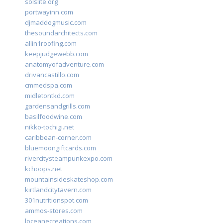
solslite.org
portwayinn.com
djmaddogmusic.com
thesoundarchitects.com
allin1roofing.com
keepjudgewebb.com
anatomyofadventure.com
drivancastillo.com
cmmedspa.com
midletontkd.com
gardensandgrills.com
basilfoodwine.com
nikko-tochigi.net
caribbean-corner.com
bluemoongiftcards.com
rivercitysteampunkexpo.com
kchoops.net
mountainsideskateshop.com
kirtlandcitytavern.com
301nutritionspot.com
ammos-stores.com
loceanecreations.com