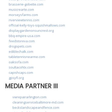
brasserie-gobette.com
musicrearte.com
morseysfarms.com
riverviewtennis.com
official-kelly-toys-squishmallows.com
displaygardenonsuncrest.org
bbq-empire-usa.com
feedstoreva.com
drogopets.com
ediblechalk.com
tabletennisnearme.com
oaksofa.com
soultacohtx.com
capishcaps.com
gpsyfl.org
MEDIA PARTNER III
vwrepairarlington.com
cleaningservicebaltimore-md.com
beckslandscapeandfence.com