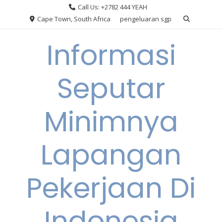
Skip
Call Us: +2782 444 YEAH
to
Cape Town, South Africa
pengeluaran sgp
content
Informasi
Seputar
Minimnya
Lapangan
Pekerjaan Di
Indonesia