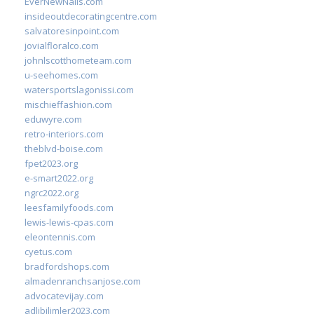
EverNewNails.com
insideoutdecoratingcentre.com
salvatoresinpoint.com
jovialfloralco.com
johnlscotthometeam.com
u-seehomes.com
watersportslagonissi.com
mischieffashion.com
eduwyre.com
retro-interiors.com
theblvd-boise.com
fpet2023.org
e-smart2022.org
ngrc2022.org
leesfamilyfoods.com
lewis-lewis-cpas.com
eleontennis.com
cyetus.com
bradfordshops.com
almadenranchsanjose.com
advocatevijay.com
adlibilimler2023.com