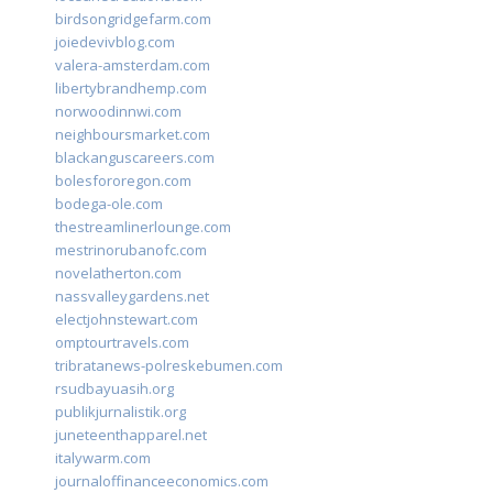
birdsongridgefarm.com
joiedevivblog.com
valera-amsterdam.com
libertybrandhemp.com
norwoodinnwi.com
neighboursmarket.com
blackanguscareers.com
bolesfororegon.com
bodega-ole.com
thestreamlinerlounge.com
mestrinorubanofc.com
novelatherton.com
nassvalleygardens.net
electjohnstewart.com
omptourtravels.com
tribratanews-polreskebumen.com
rsudbayuasih.org
publikjurnalistik.org
juneteenthapparel.net
italywarm.com
journaloffinanceeconomics.com