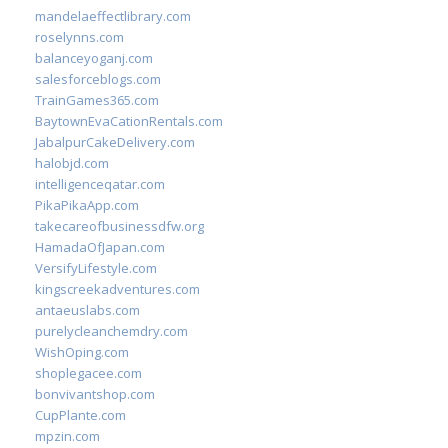
mandelaeffectlibrary.com
roselynns.com
balanceyoganj.com
salesforceblogs.com
TrainGames365.com
BaytownEvaCationRentals.com
JabalpurCakeDelivery.com
halobjd.com
intelligenceqatar.com
PikaPikaApp.com
takecareofbusinessdfw.org
HamadaOfJapan.com
VersifyLifestyle.com
kingscreekadventures.com
antaeuslabs.com
purelycleanchemdry.com
WishOping.com
shoplegacee.com
bonvivantshop.com
CupPlante.com
mpzin.com