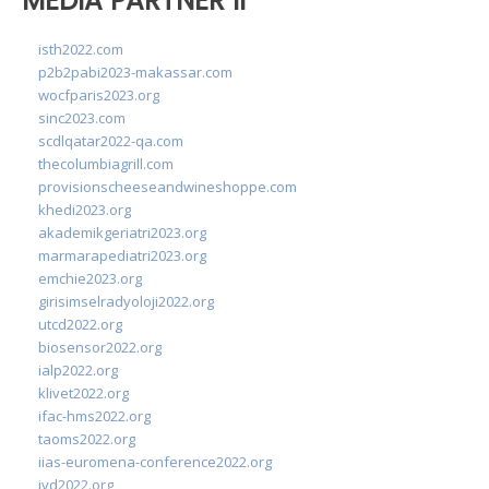
MEDIA PARTNER II
isth2022.com
p2b2pabi2023-makassar.com
wocfparis2023.org
sinc2023.com
scdlqatar2022-qa.com
thecolumbiagrill.com
provisionscheeseandwineshoppe.com
khedi2023.org
akademikgeriatri2023.org
marmarapediatri2023.org
emchie2023.org
girisimselradyoloji2022.org
utcd2022.org
biosensor2022.org
ialp2022.org
klivet2022.org
ifac-hms2022.org
taoms2022.org
iias-euromena-conference2022.org
ivd2022.org