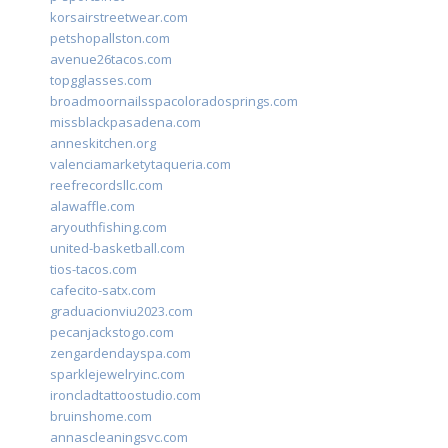
korsairstreetwear.com
petshopallston.com
avenue26tacos.com
topgglasses.com
broadmoornailsspacoloradosprings.com
missblackpasadena.com
anneskitchen.org
valenciamarketytaqueria.com
reefrecordsllc.com
alawaffle.com
aryouthfishing.com
united-basketball.com
tios-tacos.com
cafecito-satx.com
graduacionviu2023.com
pecanjackstogo.com
zengardendayspa.com
sparklejewelryinc.com
ironcladtattoostudio.com
bruinshome.com
annascleaningsvc.com