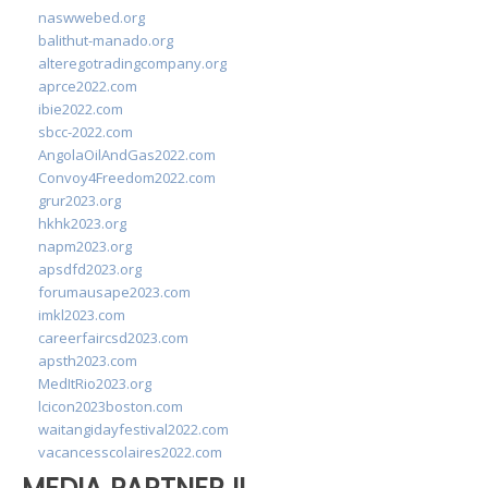
naswwebed.org
balithut-manado.org
alteregotradingcompany.org
aprce2022.com
ibie2022.com
sbcc-2022.com
AngolaOilAndGas2022.com
Convoy4Freedom2022.com
grur2023.org
hkhk2023.org
napm2023.org
apsdfd2023.org
forumausape2023.com
imkl2023.com
careerfaircsd2023.com
apsth2023.com
MedItRio2023.org
lcicon2023boston.com
waitangidayfestival2022.com
vacancesscolaires2022.com