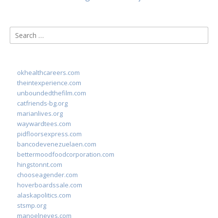
Search
for:
okhealthcareers.com
theintexperience.com
unboundedthefilm.com
catfriends-bg.org
marianlives.org
waywardtees.com
pidfloorsexpress.com
bancodevenezuelaen.com
bettermoodfoodcorporation.com
hingstonnt.com
chooseagender.com
hoverboardssale.com
alaskapolitics.com
stsmp.org
manoelneves.com