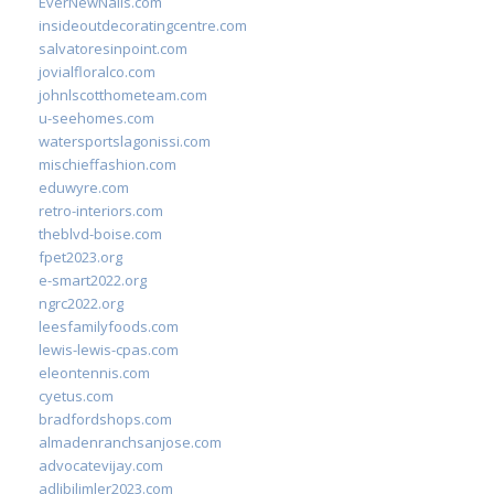
EverNewNails.com
insideoutdecoratingcentre.com
salvatoresinpoint.com
jovialfloralco.com
johnlscotthometeam.com
u-seehomes.com
watersportslagonissi.com
mischieffashion.com
eduwyre.com
retro-interiors.com
theblvd-boise.com
fpet2023.org
e-smart2022.org
ngrc2022.org
leesfamilyfoods.com
lewis-lewis-cpas.com
eleontennis.com
cyetus.com
bradfordshops.com
almadenranchsanjose.com
advocatevijay.com
adlibilimler2023.com