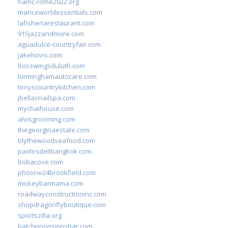
fiamc-rome2022.org
mariceworldessentials.com
lafisheriarestaurant.com
915jazzandmore.com
aguadulce-countryfair.com
jakehovis.com
bosswingsduluth.com
birminghamautocare.com
tonyscountrykitchen.com
jbellasnailspa.com
mychaihouse.com
alvisgrooming.com
thegeorginaestate.com
blythewoodseafood.com
paolosdelibangkok.com
bobacove.com
phoone24brookfield.com
mickeybarmama.com
roadwayconstructioninc.com
shopdragonflyboutique.com
sportszilla.org
batchprovisionsbar.com