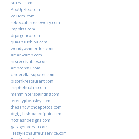
stcreal.com
PopUpFlea.com
valueml.com
rebeccatorresjewelry.com
jmpbliss.com
drjorgerico.com
queensushipa.com
wendyweimerdds.com
ameri-camp.com
hrsreceivables.com
empconst1.com
cinderella-support.com
bigpinkrestaurant.com
inspirehuahin.com
memmingerspainting.com
jeremypbeasley.com
thesandwichdepotcos.com
drgiggleshouseofpain.com
hotflashdesigns.com
garagenadeau.com
lifestylechauffeurservice.com