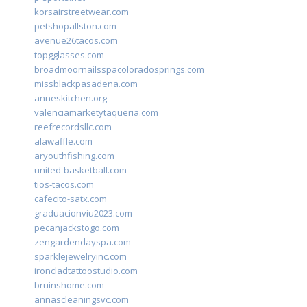
korsairstreetwear.com
petshopallston.com
avenue26tacos.com
topgglasses.com
broadmoornailsspacoloradosprings.com
missblackpasadena.com
anneskitchen.org
valenciamarketytaqueria.com
reefrecordsllc.com
alawaffle.com
aryouthfishing.com
united-basketball.com
tios-tacos.com
cafecito-satx.com
graduacionviu2023.com
pecanjackstogo.com
zengardendayspa.com
sparklejewelryinc.com
ironcladtattoostudio.com
bruinshome.com
annascleaningsvc.com