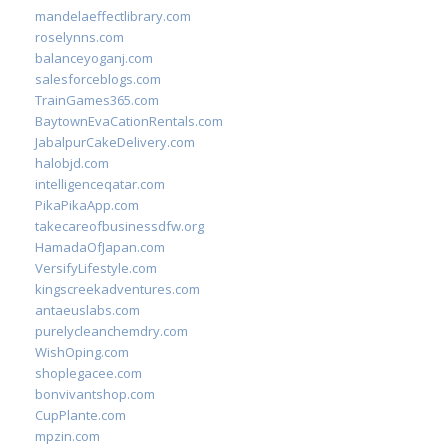
mandelaeffectlibrary.com
roselynns.com
balanceyoganj.com
salesforceblogs.com
TrainGames365.com
BaytownEvaCationRentals.com
JabalpurCakeDelivery.com
halobjd.com
intelligenceqatar.com
PikaPikaApp.com
takecareofbusinessdfw.org
HamadaOfJapan.com
VersifyLifestyle.com
kingscreekadventures.com
antaeuslabs.com
purelycleanchemdry.com
WishOping.com
shoplegacee.com
bonvivantshop.com
CupPlante.com
mpzin.com