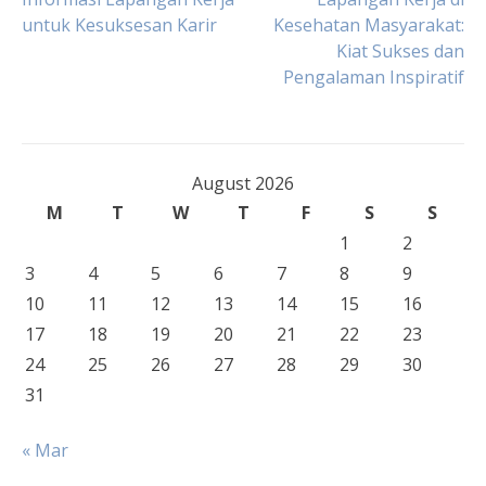
untuk Kesuksesan Karir
Kesehatan Masyarakat:
navigation
Kiat Sukses dan
Pengalaman Inspiratif
August 2026
M
T
W
T
F
S
S
1
2
3
4
5
6
7
8
9
10
11
12
13
14
15
16
17
18
19
20
21
22
23
24
25
26
27
28
29
30
31
« Mar