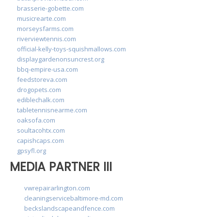
brasserie-gobette.com
musicrearte.com
morseysfarms.com
riverviewtennis.com
official-kelly-toys-squishmallows.com
displaygardenonsuncrest.org
bbq-empire-usa.com
feedstoreva.com
drogopets.com
ediblechalk.com
tabletennisnearme.com
oaksofa.com
soultacohtx.com
capishcaps.com
gpsyfl.org
MEDIA PARTNER III
vwrepairarlington.com
cleaningservicebaltimore-md.com
beckslandscapeandfence.com