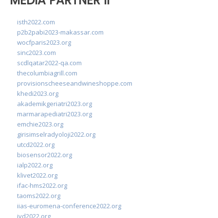
MEDIA PARTNER II
isth2022.com
p2b2pabi2023-makassar.com
wocfparis2023.org
sinc2023.com
scdlqatar2022-qa.com
thecolumbiagrill.com
provisionscheeseandwineshoppe.com
khedi2023.org
akademikgeriatri2023.org
marmarapediatri2023.org
emchie2023.org
girisimselradyoloji2022.org
utcd2022.org
biosensor2022.org
ialp2022.org
klivet2022.org
ifac-hms2022.org
taoms2022.org
iias-euromena-conference2022.org
ivd2022.org