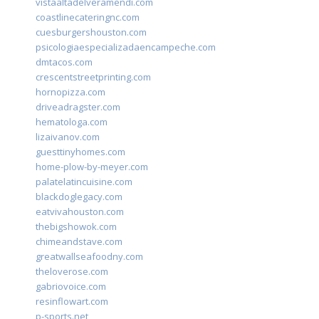
vistaaltadelveramendi.com
coastlinecateringnc.com
cuesburgershouston.com
psicologiaespecializadaencampeche.com
dmtacos.com
crescentstreetprinting.com
hornopizza.com
driveadragster.com
hematologa.com
lizaivanov.com
guesttinyhomes.com
home-plow-by-meyer.com
palatelatincuisine.com
blackdoglegacy.com
eatvivahouston.com
thebigshowok.com
chimeandstave.com
greatwallseafoodny.com
theloverose.com
gabriovoice.com
resinflowart.com
p-sports.net