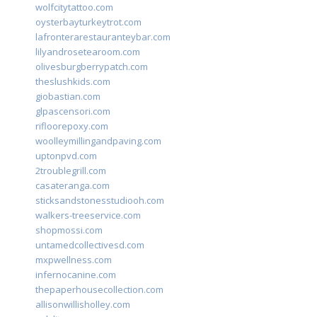
wolfcitytattoo.com
oysterbayturkeytrot.com
lafronterarestauranteybar.com
lilyandrosetearoom.com
olivesburgberrypatch.com
theslushkids.com
giobastian.com
glpascensori.com
rifloorepoxy.com
woolleymillingandpaving.com
uptonpvd.com
2troublegrill.com
casateranga.com
sticksandstonesstudiooh.com
walkers-treeservice.com
shopmossi.com
untamedcollectivesd.com
mxpwellness.com
infernocanine.com
thepaperhousecollection.com
allisonwillisholley.com