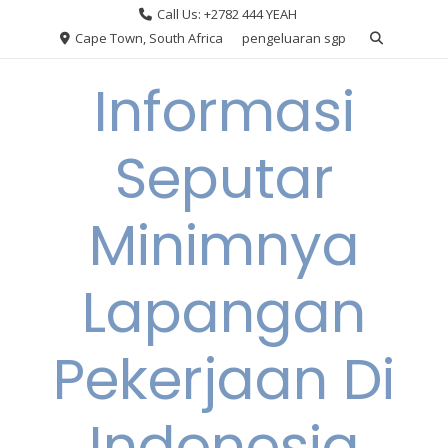
Skip
Call Us: +2782 444 YEAH
to
Cape Town, South Africa
pengeluaran sgp
content
Informasi
Seputar
Minimnya
Lapangan
Pekerjaan Di
Indonesia