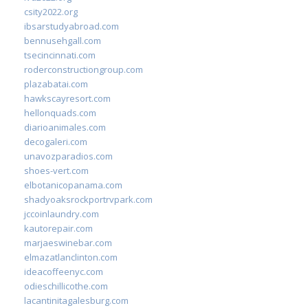
csity2022.org
ibsarstudyabroad.com
bennusehgall.com
tsecincinnati.com
roderconstructiongroup.com
plazabatai.com
hawkscayresort.com
hellonquads.com
diarioanimales.com
decogaleri.com
unavozparadios.com
shoes-vert.com
elbotanicopanama.com
shadyoaksrockportrvpark.com
jccoinlaundry.com
kautorepair.com
marjaeswinebar.com
elmazatlanclinton.com
ideacoffeenyc.com
odieschillicothe.com
lacantinitagalesburg.com