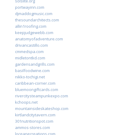
solslite.org
portwayinn.com
djmaddogmusic.com
thesoundarchitects.com
allin1roofing.com
keepjudgewebb.com
anatomyofadventure.com
drivancastillo.com
cmmedspa.com
midletontkd.com
gardensandgrills.com
basilfoodwine.com
nikko-tochigi.net
caribbean-corner.com
bluemoongiftcards.com
rivercitysteampunkexpo.com
kchoops.net
mountainsideskateshop.com
kirtlandcitytavern.com
301nutritionspot.com
ammos-stores.com
loceanecreations.com