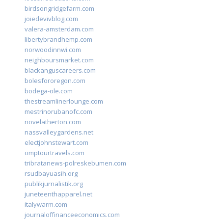
birdsongridgefarm.com
joiedevivblog.com
valera-amsterdam.com
libertybrandhemp.com
norwoodinnwi.com
neighboursmarket.com
blackanguscareers.com
bolesfororegon.com
bodega-ole.com
thestreamlinerlounge.com
mestrinorubanofc.com
novelatherton.com
nassvalleygardens.net
electjohnstewart.com
omptourtravels.com
tribratanews-polreskebumen.com
rsudbayuasih.org
publikjurnalistik.org
juneteenthapparel.net
italywarm.com
journaloffinanceeconomics.com