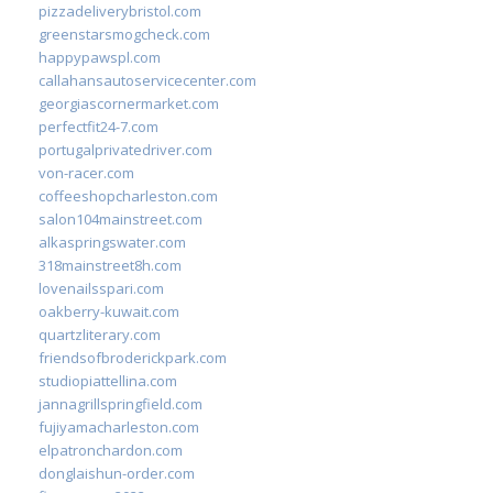
pizzadeliverybristol.com
greenstarsmogcheck.com
happypawspl.com
callahansautoservicecenter.com
georgiascornermarket.com
perfectfit24-7.com
portugalprivatedriver.com
von-racer.com
coffeeshopcharleston.com
salon104mainstreet.com
alkaspringswater.com
318mainstreet8h.com
lovenailsspari.com
oakberry-kuwait.com
quartzliterary.com
friendsofbroderickpark.com
studiopiattellina.com
jannagrillspringfield.com
fujiyamacharleston.com
elpatronchardon.com
donglaishun-order.com