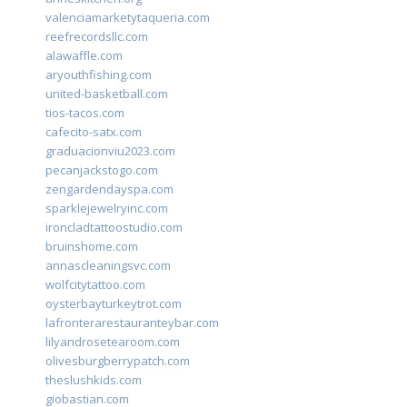
valenciamarketytaqueria.com
reefrecordsllc.com
alawaffle.com
aryouthfishing.com
united-basketball.com
tios-tacos.com
cafecito-satx.com
graduacionviu2023.com
pecanjackstogo.com
zengardendayspa.com
sparklejewelryinc.com
ironcladtattoostudio.com
bruinshome.com
annascleaningsvc.com
wolfcitytattoo.com
oysterbayturkeytrot.com
lafronterarestauranteybar.com
lilyandrosetearoom.com
olivesburgberrypatch.com
theslushkids.com
giobastian.com