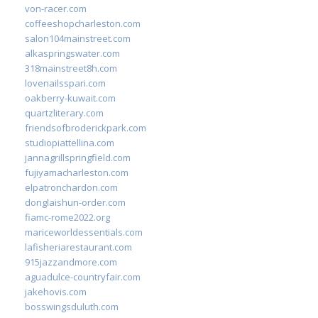
von-racer.com
coffeeshopcharleston.com
salon104mainstreet.com
alkaspringswater.com
318mainstreet8h.com
lovenailsspari.com
oakberry-kuwait.com
quartzliterary.com
friendsofbroderickpark.com
studiopiattellina.com
jannagrillspringfield.com
fujiyamacharleston.com
elpatronchardon.com
donglaishun-order.com
fiamc-rome2022.org
mariceworldessentials.com
lafisheriarestaurant.com
915jazzandmore.com
aguadulce-countryfair.com
jakehovis.com
bosswingsduluth.com