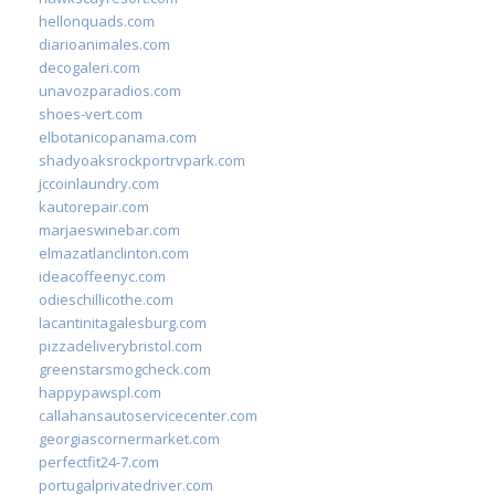
hellonquads.com
diarioanimales.com
decogaleri.com
unavozparadios.com
shoes-vert.com
elbotanicopanama.com
shadyoaksrockportrvpark.com
jccoinlaundry.com
kautorepair.com
marjaeswinebar.com
elmazatlanclinton.com
ideacoffeenyc.com
odieschillicothe.com
lacantinitagalesburg.com
pizzadeliverybristol.com
greenstarsmogcheck.com
happypawspl.com
callahansautoservicecenter.com
georgiascornermarket.com
perfectfit24-7.com
portugalprivatedriver.com