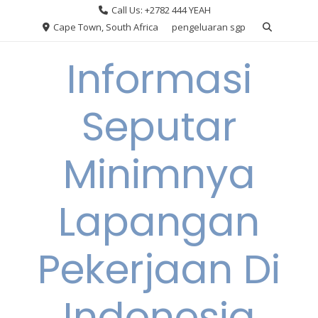
Skip
Call Us: +2782 444 YEAH
to
Cape Town, South Africa
pengeluaran sgp
content
Informasi
Seputar
Minimnya
Lapangan
Pekerjaan Di
Indonesia