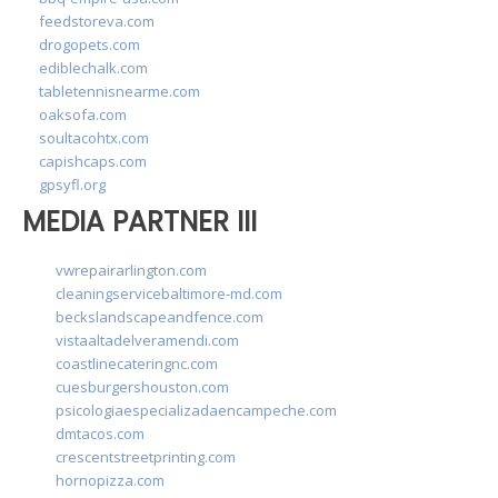
feedstoreva.com
drogopets.com
ediblechalk.com
tabletennisnearme.com
oaksofa.com
soultacohtx.com
capishcaps.com
gpsyfl.org
MEDIA PARTNER III
vwrepairarlington.com
cleaningservicebaltimore-md.com
beckslandscapeandfence.com
vistaaltadelveramendi.com
coastlinecateringnc.com
cuesburgershouston.com
psicologiaespecializadaencampeche.com
dmtacos.com
crescentstreetprinting.com
hornopizza.com