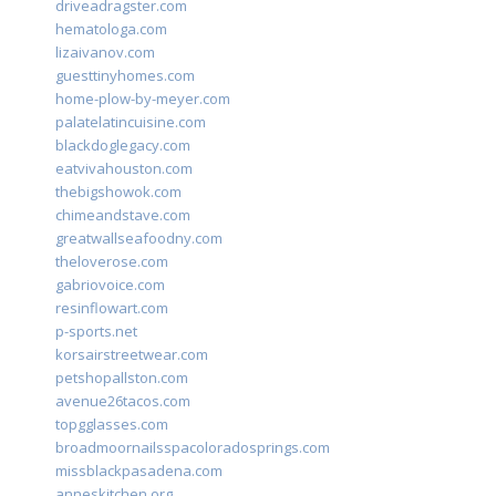
driveadragster.com
hematologa.com
lizaivanov.com
guesttinyhomes.com
home-plow-by-meyer.com
palatelatincuisine.com
blackdoglegacy.com
eatvivahouston.com
thebigshowok.com
chimeandstave.com
greatwallseafoodny.com
theloverose.com
gabriovoice.com
resinflowart.com
p-sports.net
korsairstreetwear.com
petshopallston.com
avenue26tacos.com
topgglasses.com
broadmoornailsspacoloradosprings.com
missblackpasadena.com
anneskitchen.org