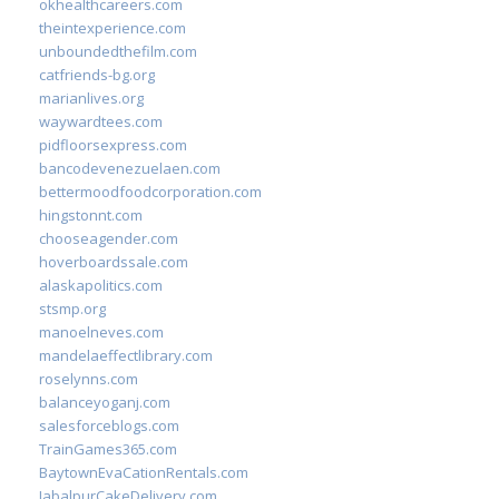
okhealthcareers.com
theintexperience.com
unboundedthefilm.com
catfriends-bg.org
marianlives.org
waywardtees.com
pidfloorsexpress.com
bancodevenezuelaen.com
bettermoodfoodcorporation.com
hingstonnt.com
chooseagender.com
hoverboardssale.com
alaskapolitics.com
stsmp.org
manoelneves.com
mandelaeffectlibrary.com
roselynns.com
balanceyoganj.com
salesforceblogs.com
TrainGames365.com
BaytownEvaCationRentals.com
JabalpurCakeDelivery.com