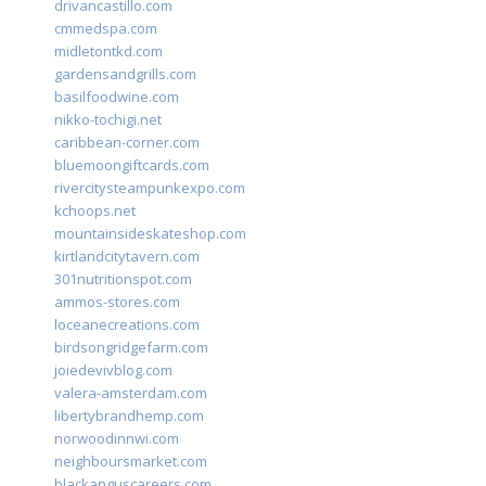
drivancastillo.com
cmmedspa.com
midletontkd.com
gardensandgrills.com
basilfoodwine.com
nikko-tochigi.net
caribbean-corner.com
bluemoongiftcards.com
rivercitysteampunkexpo.com
kchoops.net
mountainsideskateshop.com
kirtlandcitytavern.com
301nutritionspot.com
ammos-stores.com
loceanecreations.com
birdsongridgefarm.com
joiedevivblog.com
valera-amsterdam.com
libertybrandhemp.com
norwoodinnwi.com
neighboursmarket.com
blackanguscareers.com