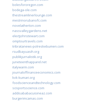
bolesfororegon.com
bodega-ole.com
thestreamlinerlounge.com
mestrinorubanofc.com
novelatherton.com
nassvalleygardens.net
electjohnstewart.com
omptourtravels.com
tribratanews-polreskebumen.com
rsudbayuasih.org
publikjurnalistik.org
juneteenthapparel.net
italywarm.com
journaloffinanceeconomics.com
kvk-kumari.org
foodscienceandtechnology.com
scisportsscience.com
addisababacuisineaz.com
burgerimcamas.com