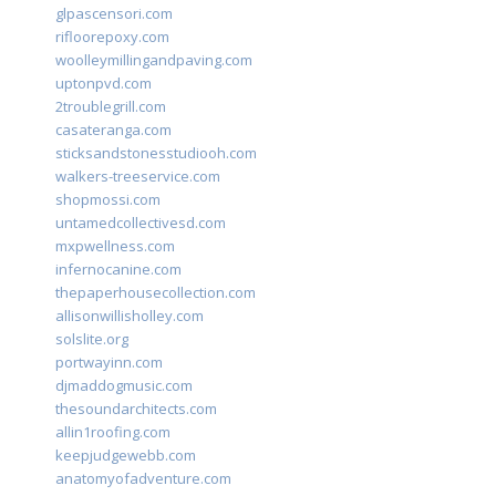
glpascensori.com
rifloorepoxy.com
woolleymillingandpaving.com
uptonpvd.com
2troublegrill.com
casateranga.com
sticksandstonesstudiooh.com
walkers-treeservice.com
shopmossi.com
untamedcollectivesd.com
mxpwellness.com
infernocanine.com
thepaperhousecollection.com
allisonwillisholley.com
solslite.org
portwayinn.com
djmaddogmusic.com
thesoundarchitects.com
allin1roofing.com
keepjudgewebb.com
anatomyofadventure.com