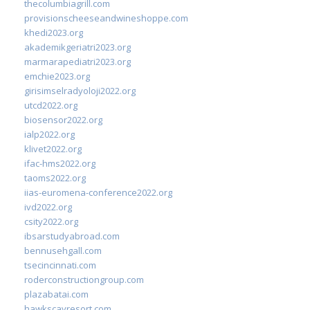
thecolumbiagrill.com
provisionscheeseandwineshoppe.com
khedi2023.org
akademikgeriatri2023.org
marmarapediatri2023.org
emchie2023.org
girisimselradyoloji2022.org
utcd2022.org
biosensor2022.org
ialp2022.org
klivet2022.org
ifac-hms2022.org
taoms2022.org
iias-euromena-conference2022.org
ivd2022.org
csity2022.org
ibsarstudyabroad.com
bennusehgall.com
tsecincinnati.com
roderconstructiongroup.com
plazabatai.com
hawkscayresort.com