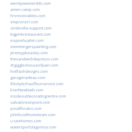
wendyweimerdds.com
ameri-camp.com
hrsreceivables.com
empconst1.com
cinderella-support.com
bigpinkrestaurant.com
inspirehuahin.com
memmingerspainting.com
jeremypbeasley.com
thesandwichdepotcos.com
drgiggleshouseofpain.com
hotflashdesigns.com
garagenadeau.com
lifestylechauffeurservice.com
EverNewNails.com
insideoutdecoratingcentre.com
salvatoresinpoint.com
jovialfloralco.com
johnlscotthometeam.com
u-seehomes.com
watersportslagonissi.com