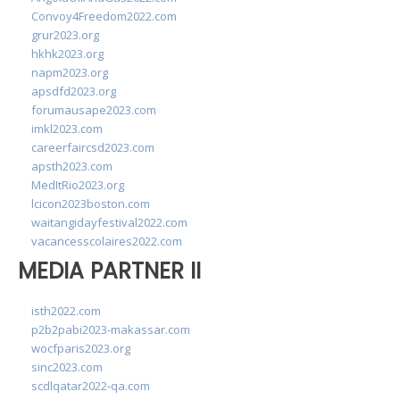
Convoy4Freedom2022.com
grur2023.org
hkhk2023.org
napm2023.org
apsdfd2023.org
forumausape2023.com
imkl2023.com
careerfaircsd2023.com
apsth2023.com
MedItRio2023.org
lcicon2023boston.com
waitangidayfestival2022.com
vacancesscolaires2022.com
MEDIA PARTNER II
isth2022.com
p2b2pabi2023-makassar.com
wocfparis2023.org
sinc2023.com
scdlqatar2022-qa.com