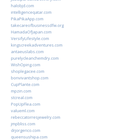
halobjd.com
intelligenceqatar.com
PikaPikaApp.com
takecareofbusinessdfw.org
HamadaOfJapan.com
VersifyLifestyle.com
kingscreekadventures.com
antaeuslabs.com
purelycleanchemdry.com
WishOping.com
shoplegacee.com
bonvivantshop.com
CupPlante.com
mpzin.com
stcreal.com
PopUpFlea.com
valueml.com
rebeccatorresjewelry.com
jmpbliss.com
drjorgerico.com
queensushipa.com