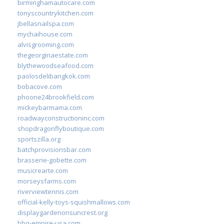
birminghamautocare.com
tonyscountrykitchen.com
jbellasnailspa.com
mychaihouse.com
alvisgrooming.com
thegeorginaestate.com
blythewoodseafood.com
paolosdelibangkok.com
bobacove.com
phoone24brookfield.com
mickeybarmama.com
roadwayconstructioninc.com
shopdragonflyboutique.com
sportszilla.org
batchprovisionsbar.com
brasserie-gobette.com
musicrearte.com
morseysfarms.com
riverviewtennis.com
official-kelly-toys-squishmallows.com
displaygardenonsuncrest.org
bbq-empire-usa.com