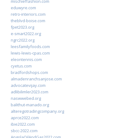
mischieffashion.com
eduwyre.com
retro-interiors.com
theblvd-boise.com
fpet2023.org
e-smart2022.org
ngrc2022.org
leesfamilyfoods.com
lewis-lewis-cpas.com
eleontennis.com
cyetus.com
bradfordshops.com
almadenranchsanjose.com
advocatevijay.com
adlibilimler2023.com
naswwebed.org
balithut-manado.org
alteregotradingcompany.org
aprce2022.com
ibie2022.com
sbcc-2022.com
AngolaOilAndGas2022.com