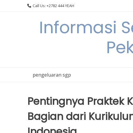
Skip
Call Us: +2782 444 YEAH
to
content
Informasi 
Pek
pengeluaran sgp
Pentingnya Praktek 
Bagian dari Kurikulu
Indonesia