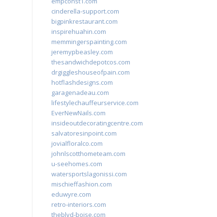
empconst1.com
cinderella-support.com
bigpinkrestaurant.com
inspirehuahin.com
memmingerspainting.com
jeremypbeasley.com
thesandwichdepotcos.com
drgiggleshouseofpain.com
hotflashdesigns.com
garagenadeau.com
lifestylechauffeurservice.com
EverNewNails.com
insideoutdecoratingcentre.com
salvatoresinpoint.com
jovialfloralco.com
johnlscotthometeam.com
u-seehomes.com
watersportslagonissi.com
mischieffashion.com
eduwyre.com
retro-interiors.com
theblvd-boise.com