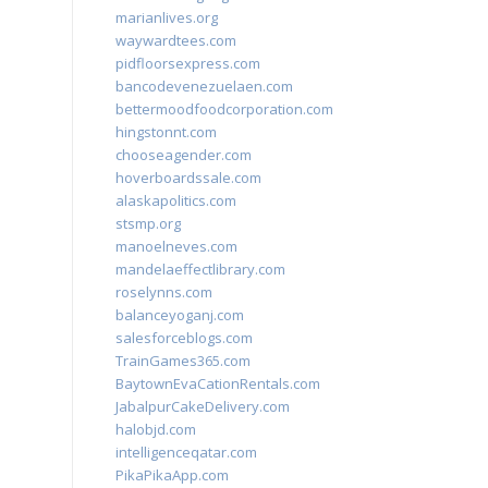
marianlives.org
waywardtees.com
pidfloorsexpress.com
bancodevenezuelaen.com
bettermoodfoodcorporation.com
hingstonnt.com
chooseagender.com
hoverboardssale.com
alaskapolitics.com
stsmp.org
manoelneves.com
mandelaeffectlibrary.com
roselynns.com
balanceyoganj.com
salesforceblogs.com
TrainGames365.com
BaytownEvaCationRentals.com
JabalpurCakeDelivery.com
halobjd.com
intelligenceqatar.com
PikaPikaApp.com