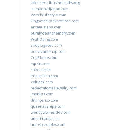
takecareofbusinessdfw.org
HamadaOfJapan.com
VersifyLifestyle.com
kingscreekadventures.com
antaeuslabs.com
purelycleanchemdry.com
WishOping.com
shoplegacee.com
bonvivantshop.com
CupPlante.com
mpzin.com
stcreal.com
PopUpFlea.com
valueml.com
rebeccatorresjewelry.com
jmpbliss.com
drjorgerico.com
queensushipa.com
wendyweimerdds.com
ameri-camp.com
hrsreceivables.com