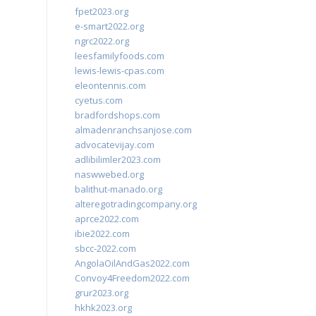
fpet2023.org
e-smart2022.org
ngrc2022.org
leesfamilyfoods.com
lewis-lewis-cpas.com
eleontennis.com
cyetus.com
bradfordshops.com
almadenranchsanjose.com
advocatevijay.com
adlibilimler2023.com
naswwebed.org
balithut-manado.org
alteregotradingcompany.org
aprce2022.com
ibie2022.com
sbcc-2022.com
AngolaOilAndGas2022.com
Convoy4Freedom2022.com
grur2023.org
hkhk2023.org