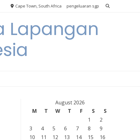
Cape Town, South Africa
pengeluaran sgp
ya Lapangan
esia
August 2026
M
T
W
T
F
S
S
1
2
3
4
5
6
7
8
9
10
11
12
13
14
15
16