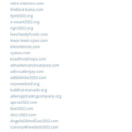
retro-interiors.com
theblvd-boise.com
fpet2023.org
e-smart2022.org
ngrc2022.org
leesfamilyfoods.com
lewis-lewis-cpas.com
eleontennis.com
cyetus.com
bradfordshops.com
almadenranchsanjose.com
advocatevijay.com
adlibilimler2023.com
naswwebed.org
balithut-manado.org
alteregotradingcompany.org
aprce2022.com
ibie2022.com
sbcc-2022.com
AngolaOilAndGas2022.com
Convoy4Freedom2022.com