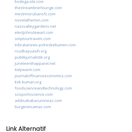
bodega-ole.com
thestreamlinerlounge.com
mestrinorubanofc.com
novelatherton.com
nassvalleygardens.net
electjohnstewart.com
omptourtravels.com
tribratanews-polreskebumen.com
rsudbayuasih.org
publikjurnalistik.org
juneteenthapparel.net
italywarm.com
journaloffinanceeconomics.com
kvk-kumari.org
foodscienceandtechnology.com
scisportsscience.com
addisababacuisineaz.com
burgerimcamas.com
Link Alternatif