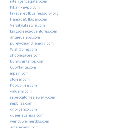
intelligenceqatar.com
PikaPikaApp.com
takecareofbusinessdfw.org
HamadaOfJapan.com
VersifyLifestyle.com
kingscreekadventures.com
antaeuslabs.com
purelycleanchemdry.com
WishOping.com
shoplegacee.com
bonvivantshop.com
CupPlante.com
mpzin.com
stcreal.com
PopUpFlea.com
valueml.com
rebeccatorresjewelry.com
jmpbliss.com
drjorgerico.com
queensushipa.com
wendyweimerdds.com
ameri-camp.com