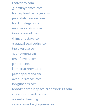
lizaivanov.com
guesttinyhomes.com
home-plow-by-meyer.com
palatelatincuisine.com
blackdoglegacy.com
eatvivahouston.com
thebigshowok.com
chimeandstave.com
greatwallseafoodny.com
theloverose.com
gabriovoice.com
resinflowart.com
p-sports.net
korsairstreetwear.com
petshopallston.com
avenue26tacos.com
topgglasses.com
broadmoornailsspacoloradosprings.com
missblackpasadena.com
anneskitchen.org
valenciamarketytaqueria.com