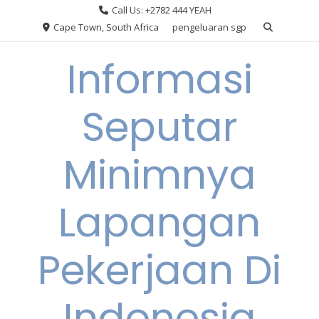
Skip
Call Us: +2782 444 YEAH
to
Cape Town, South Africa
pengeluaran sgp
content
Informasi
Seputar
Minimnya
Lapangan
Pekerjaan Di
Indonesia