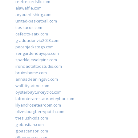
reefrecordsllc.com
alawaffle.com
aryouthfishing.com
united-basketball.com
tios-tacos.com
cafecito-satx.com
graduacionviu2023.com
pecanjackstogo.com
zengardendayspa.com
sparklejewelryinc.com
ironcladtattoostudio.com
bruinshome.com
annascleaningsvc.com
wolfcitytattoo.com
oysterbayturkeytrot.com
lafronterarestauranteybar.com
lilyandrosetearoom.com
olivesburgberrypatch.com
theslushkids.com
giobastian.com
glpascensori.com
rifloorepoxy.com