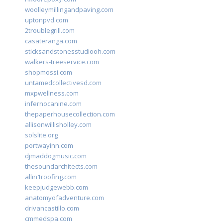
woolleymillingandpaving.com
uptonpvd.com
2troublegrill.com
casateranga.com
sticksandstonesstudiooh.com
walkers-treeservice.com
shopmossi.com
untamedcollectivesd.com
mxpwellness.com
infernocanine.com
thepaperhousecollection.com
allisonwillisholley.com
solslite.org
portwayinn.com
djmaddogmusic.com
thesoundarchitects.com
allin1roofing.com
keepjudgewebb.com
anatomyofadventure.com
drivancastillo.com
cmmedspa.com