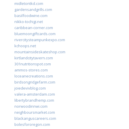
midletontkd.com
gardensandgrills.com
basilfoodwine.com
nikko-tochigi.net
caribbean-corner.com
bluemoongiftcards.com
rivercitysteampunkexpo.com
kchoops.net
mountainsideskateshop.com
kirtlandcitytavern.com
301nutritionspot.com
ammos-stores.com
loceanecreations.com
birdsongridgefarm.com
joiedevivblog.com
valera-amsterdam.com
libertybrandhemp.com
norwoodinnwi.com
neighboursmarket.com
blackanguscareers.com
bolesfororegon.com