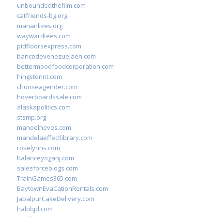
unboundedthefilm.com
catfriends-bg.org
marianlives.org
waywardtees.com
pidfloorsexpress.com
bancodevenezuelaen.com
bettermoodfoodcorporation.com
hingstonnt.com
chooseagender.com
hoverboardssale.com
alaskapolitics.com
stsmp.org
manoelneves.com
mandelaeffectlibrary.com
roselynns.com
balanceyoganj.com
salesforceblogs.com
TrainGames365.com
BaytownEvaCationRentals.com
JabalpurCakeDelivery.com
halobjd.com