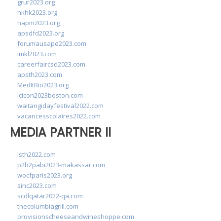
grur2023.org
hkhk2023.org
napm2023.org
apsdfd2023.org
forumausape2023.com
imkl2023.com
careerfaircsd2023.com
apsth2023.com
MedItRio2023.org
lcicon2023boston.com
waitangidayfestival2022.com
vacancesscolaires2022.com
MEDIA PARTNER II
isth2022.com
p2b2pabi2023-makassar.com
wocfparis2023.org
sinc2023.com
scdlqatar2022-qa.com
thecolumbiagrill.com
provisionscheeseandwineshoppe.com