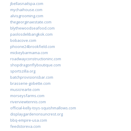
jbellasnailspa.com
mychaihouse.com
alvisgrooming.com
thegeorginaestate.com
blythewoodseafood.com
paolosdelibangkok.com
bobacove.com
phoone24brookfield.com
mickeybarmama.com
roadwayconstructioninc.com
shopdragonflyboutique.com
sportszilla.org
batchprovisionsbar.com
brasserie-gobette.com
musicrearte.com
morseysfarms.com
riverviewtennis.com
official-kelly-toys-squishmallows.com
displaygardenonsuncrest.org
bbq-empire-usa.com
feedstoreva.com