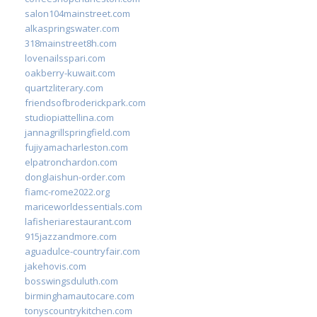
salon104mainstreet.com
alkaspringswater.com
318mainstreet8h.com
lovenailsspari.com
oakberry-kuwait.com
quartzliterary.com
friendsofbroderickpark.com
studiopiattellina.com
jannagrillspringfield.com
fujiyamacharleston.com
elpatronchardon.com
donglaishun-order.com
fiamc-rome2022.org
mariceworldessentials.com
lafisheriarestaurant.com
915jazzandmore.com
aguadulce-countryfair.com
jakehovis.com
bosswingsduluth.com
birminghamautocare.com
tonyscountrykitchen.com