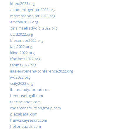
khedi2023.org
akademikgeriatri2023.org
marmarapediatri2023.org
emchie2023.org
girisimselradyoloji2022.org
utcd2022.org
biosensor2022.org
ialp2022.org
klivet2022.org
ifac-hms2022.org
taoms2022.org
iias-euromena-conference2022.org
ivd2022.org
csity2022.org
ibsarstudyabroad.com
bennusehgall.com
tsecincinnati.com
roderconstructiongroup.com
plazabatai.com
hawkscayresort.com
hellonquads.com