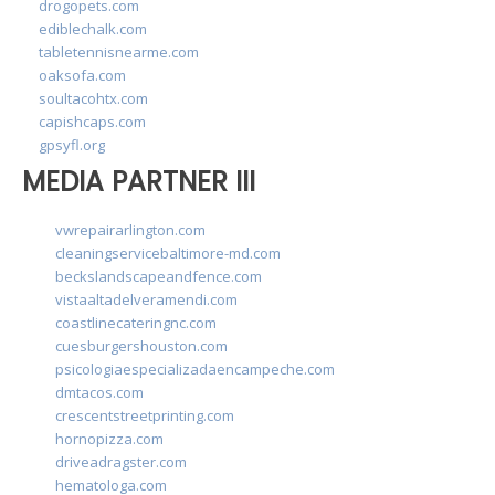
drogopets.com
ediblechalk.com
tabletennisnearme.com
oaksofa.com
soultacohtx.com
capishcaps.com
gpsyfl.org
MEDIA PARTNER III
vwrepairarlington.com
cleaningservicebaltimore-md.com
beckslandscapeandfence.com
vistaaltadelveramendi.com
coastlinecateringnc.com
cuesburgershouston.com
psicologiaespecializadaencampeche.com
dmtacos.com
crescentstreetprinting.com
hornopizza.com
driveadragster.com
hematologa.com