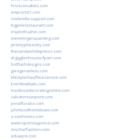
hrsreceivables.com
empconst1.com
cinderella-support.com
bigpinkrestaurant.com
inspirehuahin.com
memmingerspainting.com
jeremypbeasley.com
thesandwichdepotcos.com
drgiggleshouseofpain.com
hotflashdesigns.com
garagenadeau.com
lifestylechauffeurservice.com
EverNewNails.com
insideoutdecoratingcentre.com
salvatoresinpoint.com
jovialfloralco.com
johnlscotthometeam.com
u-seehomes.com
watersportslagonissi.com
mischieffashion.com
eduwyre.com