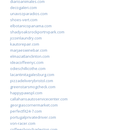
diarioanimales.com
decogaleri.com
unavozparadios.com
shoes-vert.com
elbotanicopanama.com
shadyoaksrockportrvpark.com
jccoinlaundry.com
kautorepair.com
marjaeswinebar.com
elmazatlanclinton.com
ideacoffeenyc.com
odieschillicothe.com
lacantinitagalesburg.com
pizzadeliverybristol.com
greenstarsmogcheck.com
happypawspl.com
callahansautoservicecenter.com
georgiascornermarket.com
perfectfit24-7.com
portugalprivatedriver.com
von-racer.com
coffeeshopcharleston.com