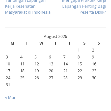
Post
Tantangan Lapangan
Mengapa Praktek Kerja
Kerja Kesehatan
Lapangan Penting Bagi
Masyarakat di Indonesia
Peserta Didik?
navigation
August 2026
M
T
W
T
F
S
S
1
2
3
4
5
6
7
8
9
10
11
12
13
14
15
16
17
18
19
20
21
22
23
24
25
26
27
28
29
30
31
« Mar