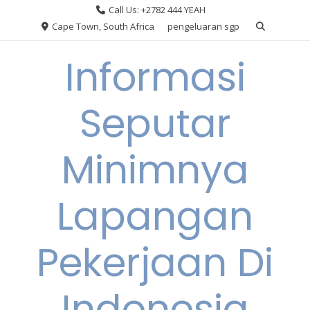
Skip
Call Us: +2782 444 YEAH
to
Cape Town, South Africa
pengeluaran sgp
content
Informasi
Seputar
Minimnya
Lapangan
Pekerjaan Di
Indonesia