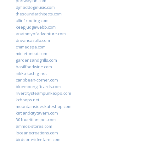
portwayinn.com
djmaddogmusic.com
thesoundarchitects.com
allin1roofing.com
keepjudgewebb.com
anatomyofadventure.com
drivancastillo.com
cmmedspa.com
midletontkd.com
gardensandgrills.com
basilfoodwine.com
nikko-tochigi.net
caribbean-corner.com
bluemoongiftcards.com
rivercitysteampunkexpo.com
kchoops.net
mountainsideskateshop.com
kirtlandcitytavern.com
301nutritionspot.com
ammos-stores.com
loceanecreations.com
birdsongridgefarm.com