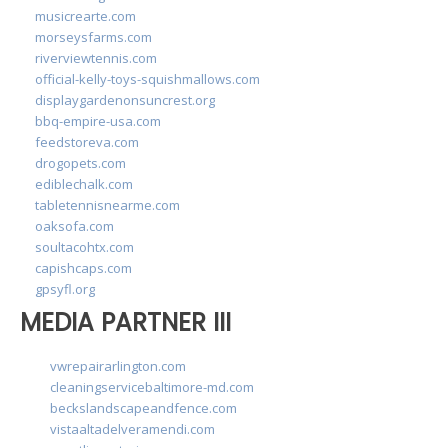
musicrearte.com
morseysfarms.com
riverviewtennis.com
official-kelly-toys-squishmallows.com
displaygardenonsuncrest.org
bbq-empire-usa.com
feedstoreva.com
drogopets.com
ediblechalk.com
tabletennisnearme.com
oaksofa.com
soultacohtx.com
capishcaps.com
gpsyfl.org
MEDIA PARTNER III
vwrepairarlington.com
cleaningservicebaltimore-md.com
beckslandscapeandfence.com
vistaaltadelveramendi.com