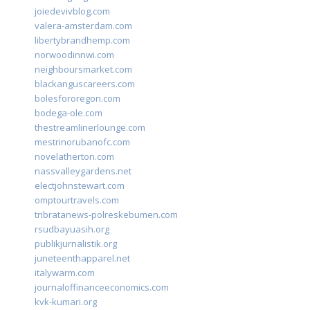
joiedevivblog.com
valera-amsterdam.com
libertybrandhemp.com
norwoodinnwi.com
neighboursmarket.com
blackanguscareers.com
bolesfororegon.com
bodega-ole.com
thestreamlinerlounge.com
mestrinorubanofc.com
novelatherton.com
nassvalleygardens.net
electjohnstewart.com
omptourtravels.com
tribratanews-polreskebumen.com
rsudbayuasih.org
publikjurnalistik.org
juneteenthapparel.net
italywarm.com
journaloffinanceeconomics.com
kvk-kumari.org