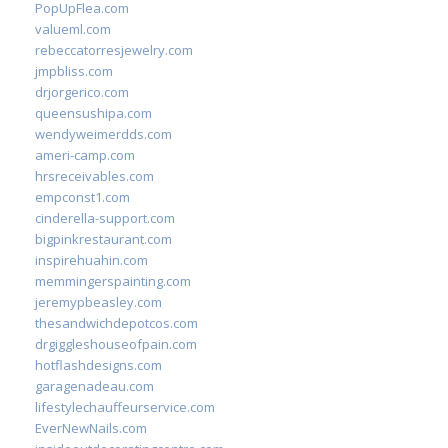
PopUpFlea.com
valueml.com
rebeccatorresjewelry.com
jmpbliss.com
drjorgerico.com
queensushipa.com
wendyweimerdds.com
ameri-camp.com
hrsreceivables.com
empconst1.com
cinderella-support.com
bigpinkrestaurant.com
inspirehuahin.com
memmingerspainting.com
jeremypbeasley.com
thesandwichdepotcos.com
drgiggleshouseofpain.com
hotflashdesigns.com
garagenadeau.com
lifestylechauffeurservice.com
EverNewNails.com