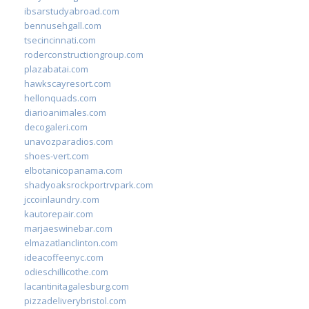
ibsarstudyabroad.com
bennusehgall.com
tsecincinnati.com
roderconstructiongroup.com
plazabatai.com
hawkscayresort.com
hellonquads.com
diarioanimales.com
decogaleri.com
unavozparadios.com
shoes-vert.com
elbotanicopanama.com
shadyoaksrockportrvpark.com
jccoinlaundry.com
kautorepair.com
marjaeswinebar.com
elmazatlanclinton.com
ideacoffeenyc.com
odieschillicothe.com
lacantinitagalesburg.com
pizzadeliverybristol.com