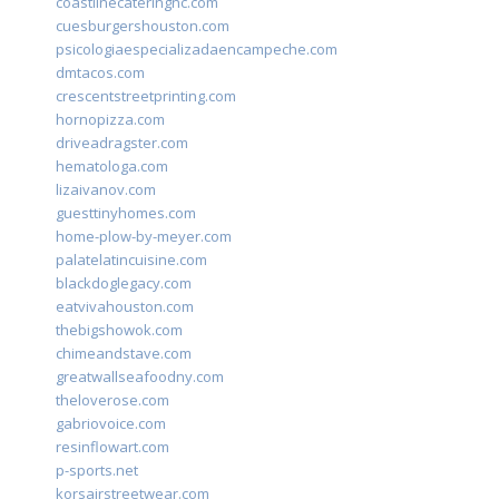
coastlinecateringnc.com
cuesburgershouston.com
psicologiaespecializadaencampeche.com
dmtacos.com
crescentstreetprinting.com
hornopizza.com
driveadragster.com
hematologa.com
lizaivanov.com
guesttinyhomes.com
home-plow-by-meyer.com
palatelatincuisine.com
blackdoglegacy.com
eatvivahouston.com
thebigshowok.com
chimeandstave.com
greatwallseafoodny.com
theloverose.com
gabriovoice.com
resinflowart.com
p-sports.net
korsairstreetwear.com