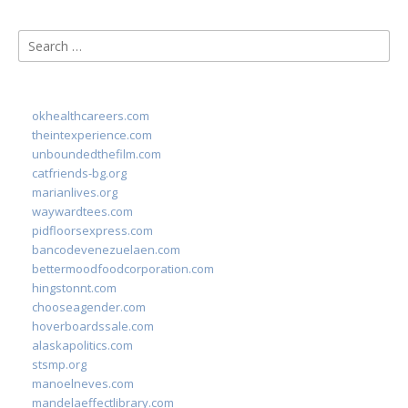
Search
for:
okhealthcareers.com
theintexperience.com
unboundedthefilm.com
catfriends-bg.org
marianlives.org
waywardtees.com
pidfloorsexpress.com
bancodevenezuelaen.com
bettermoodfoodcorporation.com
hingstonnt.com
chooseagender.com
hoverboardssale.com
alaskapolitics.com
stsmp.org
manoelneves.com
mandelaeffectlibrary.com