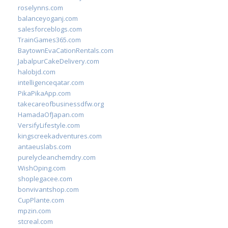
roselynns.com
balanceyoganj.com
salesforceblogs.com
TrainGames365.com
BaytownEvaCationRentals.com
JabalpurCakeDelivery.com
halobjd.com
intelligenceqatar.com
PikaPikaApp.com
takecareofbusinessdfw.org
HamadaOfJapan.com
VersifyLifestyle.com
kingscreekadventures.com
antaeuslabs.com
purelycleanchemdry.com
WishOping.com
shoplegacee.com
bonvivantshop.com
CupPlante.com
mpzin.com
stcreal.com