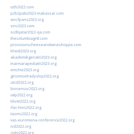
isth2022.com
p2b2pabi2023-makassar.com
wocfparis2023.org
sinc2023.com
scdlqatar2022-qa.com
thecolumbiagrill.com
provisionscheeseandwineshoppe.com
khedi2023.org
akademikgeriatri2023.org
marmarapediatri2023.org
emchie2023.org
girisimselradyoloji2022.org
utcd2022.org
biosensor2022.org
ialp2022.org
klivet2022.org
ifac-hms2022.org
taoms2022.org
iias-euromena-conference2022.org
ivd2022.org
csity2022.org