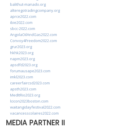
balithut-manado.org
alteregotradingcompany.org
aprce2022.com
ibie2022.com
sbcc-2022.com
AngolaOilAndGas2022.com
Convoy4Freedom2022.com
grur2023.org
hkhk2023.org
napm2023.org
apsdfd2023.org
forumausape2023.com
imkl2023.com
careerfaircsd2023.com
apsth2023.com
MedItRio2023.org
lcicon2023boston.com
waitangidayfestival2022.com
vacancesscolaires2022.com
MEDIA PARTNER II