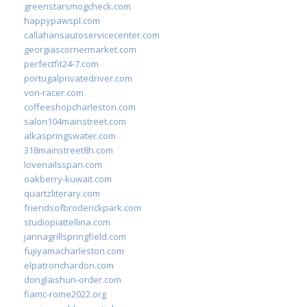
greenstarsmogcheck.com
happypawspl.com
callahansautoservicecenter.com
georgiascornermarket.com
perfectfit24-7.com
portugalprivatedriver.com
von-racer.com
coffeeshopcharleston.com
salon104mainstreet.com
alkaspringswater.com
318mainstreet8h.com
lovenailsspari.com
oakberry-kuwait.com
quartzliterary.com
friendsofbroderickpark.com
studiopiattellina.com
jannagrillspringfield.com
fujiyamacharleston.com
elpatronchardon.com
donglaishun-order.com
fiamc-rome2022.org