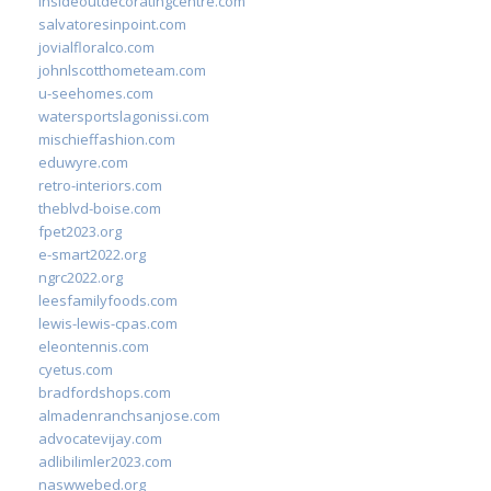
insideoutdecoratingcentre.com
salvatoresinpoint.com
jovialfloralco.com
johnlscotthometeam.com
u-seehomes.com
watersportslagonissi.com
mischieffashion.com
eduwyre.com
retro-interiors.com
theblvd-boise.com
fpet2023.org
e-smart2022.org
ngrc2022.org
leesfamilyfoods.com
lewis-lewis-cpas.com
eleontennis.com
cyetus.com
bradfordshops.com
almadenranchsanjose.com
advocatevijay.com
adlibilimler2023.com
naswwebed.org