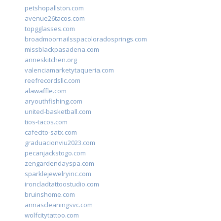
petshopallston.com
avenue26tacos.com
topgglasses.com
broadmoornailsspacoloradosprings.com
missblackpasadena.com
anneskitchen.org
valenciamarketytaqueria.com
reefrecordsllc.com
alawaffle.com
aryouthfishing.com
united-basketball.com
tios-tacos.com
cafecito-satx.com
graduacionviu2023.com
pecanjackstogo.com
zengardendayspa.com
sparklejewelryinc.com
ironcladtattoostudio.com
bruinshome.com
annascleaningsvc.com
wolfcitytattoo.com