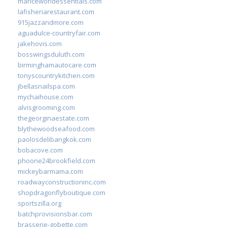
mariceworldessentials.com
lafisheriarestaurant.com
915jazzandmore.com
aguadulce-countryfair.com
jakehovis.com
bosswingsduluth.com
birminghamautocare.com
tonyscountrykitchen.com
jbellasnailspa.com
mychaihouse.com
alvisgrooming.com
thegeorginaestate.com
blythewoodseafood.com
paolosdelibangkok.com
bobacove.com
phoone24brookfield.com
mickeybarmama.com
roadwayconstructioninc.com
shopdragonflyboutique.com
sportszilla.org
batchprovisionsbar.com
brasserie-gobette.com