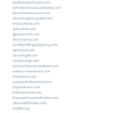
oysterbayturkeytrot.com
lafronterarestauranteybar.com
lilyandrosetearoom.com
olivesburgberrypatch.com
theslushkids.com
giobastian.com
glpascensori.com
rifloorepoxy.com
woolleymillingandpaving.com
uptonpvd.com
2troublegrill.com
casateranga.com
sticksandstonesstudiooh.com
walkers-treeservice.com
shopmossi.com
untamedcollectivesd.com
mxpwellness.com
infernocanine.com
thepaperhousecollection.com
allisonwillisholley.com
solslite.org