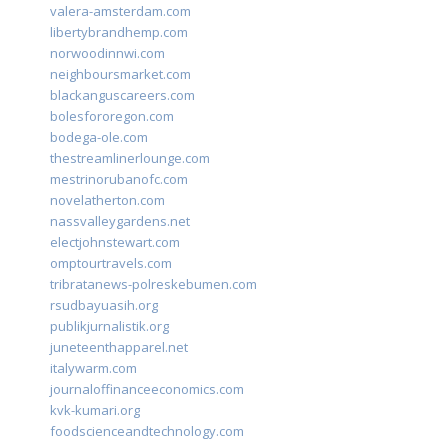
valera-amsterdam.com
libertybrandhemp.com
norwoodinnwi.com
neighboursmarket.com
blackanguscareers.com
bolesfororegon.com
bodega-ole.com
thestreamlinerlounge.com
mestrinorubanofc.com
novelatherton.com
nassvalleygardens.net
electjohnstewart.com
omptourtravels.com
tribratanews-polreskebumen.com
rsudbayuasih.org
publikjurnalistik.org
juneteenthapparel.net
italywarm.com
journaloffinanceeconomics.com
kvk-kumari.org
foodscienceandtechnology.com