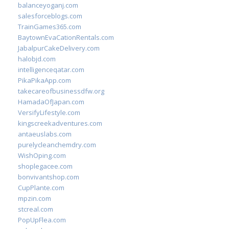
balanceyoganj.com
salesforceblogs.com
TrainGames365.com
BaytownEvaCationRentals.com
JabalpurCakeDelivery.com
halobjd.com
intelligenceqatar.com
PikaPikaApp.com
takecareofbusinessdfw.org
HamadaOfJapan.com
VersifyLifestyle.com
kingscreekadventures.com
antaeuslabs.com
purelycleanchemdry.com
WishOping.com
shoplegacee.com
bonvivantshop.com
CupPlante.com
mpzin.com
stcreal.com
PopUpFlea.com