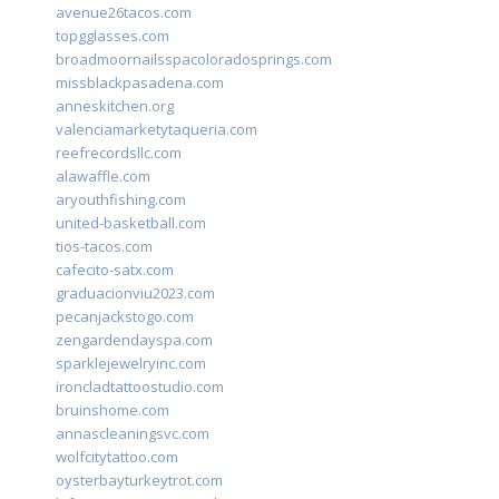
avenue26tacos.com
topgglasses.com
broadmoornailsspacoloradosprings.com
missblackpasadena.com
anneskitchen.org
valenciamarketytaqueria.com
reefrecordsllc.com
alawaffle.com
aryouthfishing.com
united-basketball.com
tios-tacos.com
cafecito-satx.com
graduacionviu2023.com
pecanjackstogo.com
zengardendayspa.com
sparklejewelryinc.com
ironcladtattoostudio.com
bruinshome.com
annascleaningsvc.com
wolfcitytattoo.com
oysterbayturkeytrot.com