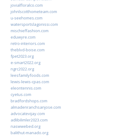
jovialfloralco.com
johnlscotthometeam.com
u-seehomes.com
watersportslagonissi.com
mischieffashion.com
eduwyre.com
retro-interiors.com
theblvd-boise.com
fpet2023.org
e-smart2022.org
ngrc2022.org
leesfamilyfoods.com
lewis-lewis-cpas.com
eleontennis.com
cyetus.com
bradfordshops.com
almadenranchsanjose.com
advocatevijay.com
adlibilimler2023.com
naswwebed.org
balithut-manado.org