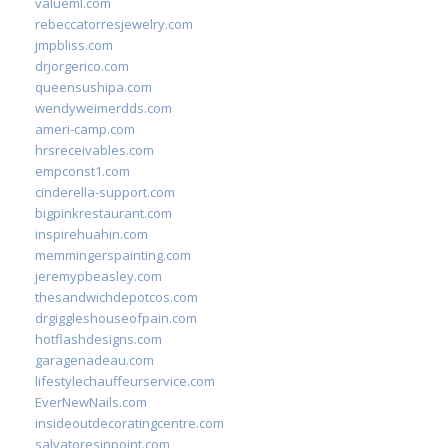
valueml.com
rebeccatorresjewelry.com
jmpbliss.com
drjorgerico.com
queensushipa.com
wendyweimerdds.com
ameri-camp.com
hrsreceivables.com
empconst1.com
cinderella-support.com
bigpinkrestaurant.com
inspirehuahin.com
memmingerspainting.com
jeremypbeasley.com
thesandwichdepotcos.com
drgiggleshouseofpain.com
hotflashdesigns.com
garagenadeau.com
lifestylechauffeurservice.com
EverNewNails.com
insideoutdecoratingcentre.com
salvatoresinpoint.com