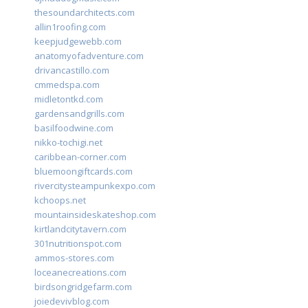
thesoundarchitects.com
allin1roofing.com
keepjudgewebb.com
anatomyofadventure.com
drivancastillo.com
cmmedspa.com
midletontkd.com
gardensandgrills.com
basilfoodwine.com
nikko-tochigi.net
caribbean-corner.com
bluemoongiftcards.com
rivercitysteampunkexpo.com
kchoops.net
mountainsideskateshop.com
kirtlandcitytavern.com
301nutritionspot.com
ammos-stores.com
loceanecreations.com
birdsongridgefarm.com
joiedevivblog.com