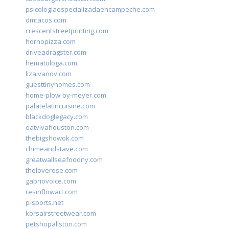
psicologiaespecializadaencampeche.com
dmtacos.com
crescentstreetprinting.com
hornopizza.com
driveadragster.com
hematologa.com
lizaivanov.com
guesttinyhomes.com
home-plow-by-meyer.com
palatelatincuisine.com
blackdoglegacy.com
eatvivahouston.com
thebigshowok.com
chimeandstave.com
greatwallseafoodny.com
theloverose.com
gabriovoice.com
resinflowart.com
p-sports.net
korsairstreetwear.com
petshopallston.com