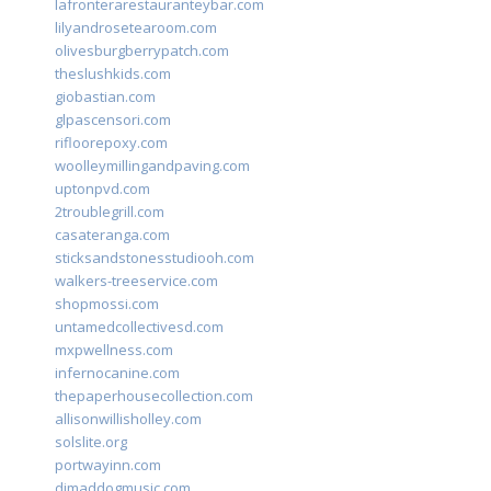
lafronterarestauranteybar.com
lilyandrosetearoom.com
olivesburgberrypatch.com
theslushkids.com
giobastian.com
glpascensori.com
rifloorepoxy.com
woolleymillingandpaving.com
uptonpvd.com
2troublegrill.com
casateranga.com
sticksandstonesstudiooh.com
walkers-treeservice.com
shopmossi.com
untamedcollectivesd.com
mxpwellness.com
infernocanine.com
thepaperhousecollection.com
allisonwillisholley.com
solslite.org
portwayinn.com
djmaddogmusic.com