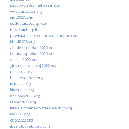
p2b2pabi2023-makassar.com
wocfparis2023.org
sinc2023.com
scdlqatar2022-qa.com
thecolumbiagrill.com
provisionscheeseandwineshoppe.com
khedi2023.org
akademikgeriatri2023.org
marmarapediatri2023.org
emchie2023.org
girisimselradyoloji2022.org
utcd2022.org
biosensor2022.org
ialp2022.org
klivet2022.org
ifac-hms2022.org
taoms2022.org
iias-euromena-conference2022.org
ivd2022.org
csity2022.org
ibsarstudyabroad.com