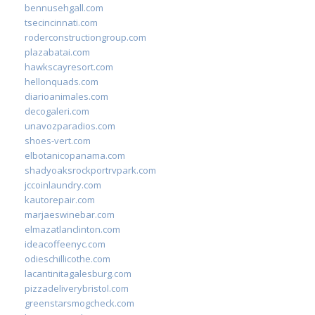
bennusehgall.com
tsecincinnati.com
roderconstructiongroup.com
plazabatai.com
hawkscayresort.com
hellonquads.com
diarioanimales.com
decogaleri.com
unavozparadios.com
shoes-vert.com
elbotanicopanama.com
shadyoaksrockportrvpark.com
jccoinlaundry.com
kautorepair.com
marjaeswinebar.com
elmazatlanclinton.com
ideacoffeenyc.com
odieschillicothe.com
lacantinitagalesburg.com
pizzadeliverybristol.com
greenstarsmogcheck.com