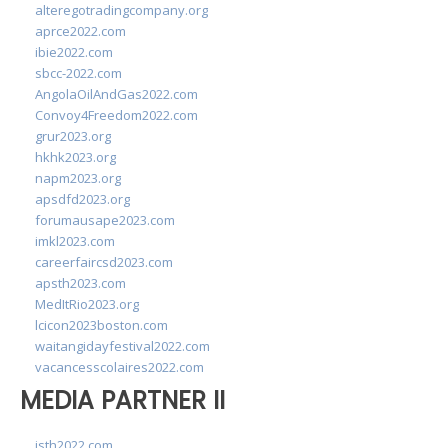
alteregotradingcompany.org
aprce2022.com
ibie2022.com
sbcc-2022.com
AngolaOilAndGas2022.com
Convoy4Freedom2022.com
grur2023.org
hkhk2023.org
napm2023.org
apsdfd2023.org
forumausape2023.com
imkl2023.com
careerfaircsd2023.com
apsth2023.com
MedItRio2023.org
lcicon2023boston.com
waitangidayfestival2022.com
vacancesscolaires2022.com
MEDIA PARTNER II
isth2022.com