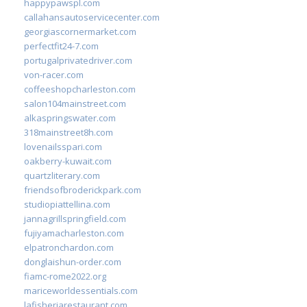
happypawspl.com
callahansautoservicecenter.com
georgiascornermarket.com
perfectfit24-7.com
portugalprivatedriver.com
von-racer.com
coffeeshopcharleston.com
salon104mainstreet.com
alkaspringswater.com
318mainstreet8h.com
lovenailsspari.com
oakberry-kuwait.com
quartzliterary.com
friendsofbroderickpark.com
studiopiattellina.com
jannagrillspringfield.com
fujiyamacharleston.com
elpatronchardon.com
donglaishun-order.com
fiamc-rome2022.org
mariceworldessentials.com
lafisheriarestaurant.com