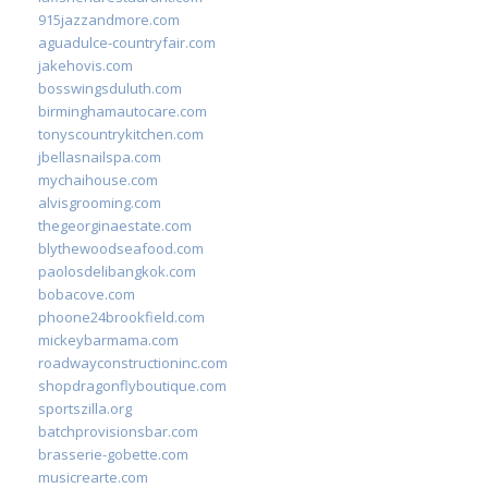
915jazzandmore.com
aguadulce-countryfair.com
jakehovis.com
bosswingsduluth.com
birminghamautocare.com
tonyscountrykitchen.com
jbellasnailspa.com
mychaihouse.com
alvisgrooming.com
thegeorginaestate.com
blythewoodseafood.com
paolosdelibangkok.com
bobacove.com
phoone24brookfield.com
mickeybarmama.com
roadwayconstructioninc.com
shopdragonflyboutique.com
sportszilla.org
batchprovisionsbar.com
brasserie-gobette.com
musicrearte.com