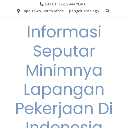
Skip
Call Us: +2782 444 YEAH
to
Cape Town, South Africa
pengeluaran sgp
content
Informasi
Seputar
Minimnya
Lapangan
Pekerjaan Di
Indonesia