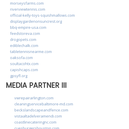
morseysfarms.com
riverviewtennis.com
official-kelly-toys-squishmallows.com
displaygardenonsuncrest.org
bbq-empire-usa.com
feedstoreva.com
drogopets.com
ediblechalk.com
tabletennisnearme.com
oaksofa.com
soultacohtx.com
capishcaps.com
gpsyfl.org
MEDIA PARTNER III
vwrepairarlington.com
cleaningservicebaltimore-md.com
beckslandscapeandfence.com
vistaaltadelveramendi.com
coastlinecateringnc.com
cuesburgershouston.com