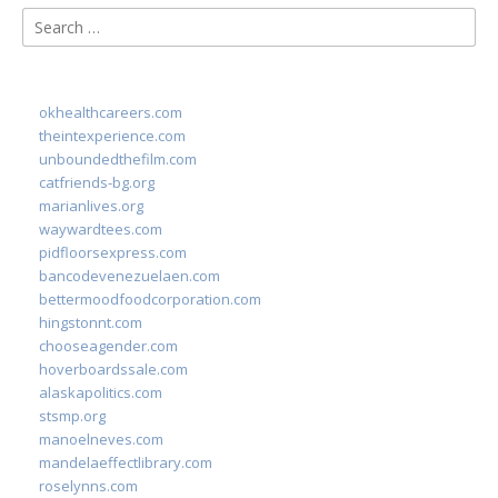
Search
for:
okhealthcareers.com
theintexperience.com
unboundedthefilm.com
catfriends-bg.org
marianlives.org
waywardtees.com
pidfloorsexpress.com
bancodevenezuelaen.com
bettermoodfoodcorporation.com
hingstonnt.com
chooseagender.com
hoverboardssale.com
alaskapolitics.com
stsmp.org
manoelneves.com
mandelaeffectlibrary.com
roselynns.com