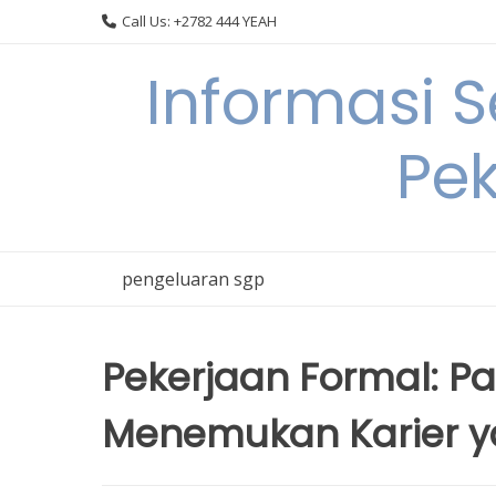
Skip
Call Us: +2782 444 YEAH
to
content
Informasi 
Pek
pengeluaran sgp
Pekerjaan Formal: P
Menemukan Karier y