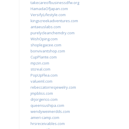
takecareofbusinessdfw.org
HamadaOfJapan.com
VersifyLifestyle.com
kingscreekadventures.com
antaeuslabs.com
purelycleanchemdry.com
WishOping.com
shoplegacee.com
bonvivantshop.com
CupPlante.com
mpzin.com
stcreal.com
PopUpFlea.com
valueml.com
rebeccatorresjewelry.com
jmpbliss.com
drjorgerico.com
queensushipa.com
wendyweimerdds.com
ameri-camp.com
hrsreceivables.com