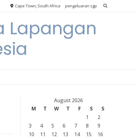
Cape Town, South Africa
pengeluaran sgp
ya Lapangan
esia
August 2026
M
T
W
T
F
S
S
1
2
3
4
5
6
7
8
9
10
11
12
13
14
15
16