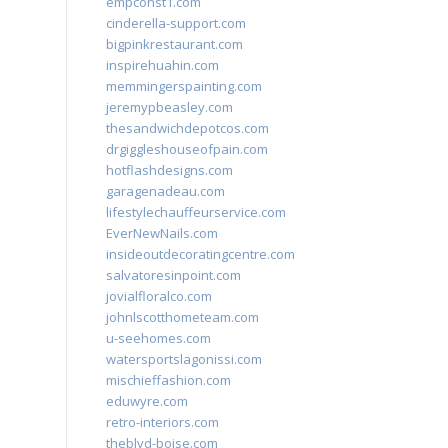
empconst1.com
cinderella-support.com
bigpinkrestaurant.com
inspirehuahin.com
memmingerspainting.com
jeremypbeasley.com
thesandwichdepotcos.com
drgiggleshouseofpain.com
hotflashdesigns.com
garagenadeau.com
lifestylechauffeurservice.com
EverNewNails.com
insideoutdecoratingcentre.com
salvatoresinpoint.com
jovialfloralco.com
johnlscotthometeam.com
u-seehomes.com
watersportslagonissi.com
mischieffashion.com
eduwyre.com
retro-interiors.com
theblvd-boise.com