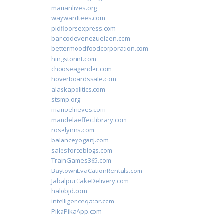
marianlives.org
waywardtees.com
pidfloorsexpress.com
bancodevenezuelaen.com
bettermoodfoodcorporation.com
hingstonnt.com
chooseagender.com
hoverboardssale.com
alaskapolitics.com
stsmp.org
manoelneves.com
mandelaeffectlibrary.com
roselynns.com
balanceyoganj.com
salesforceblogs.com
TrainGames365.com
BaytownEvaCationRentals.com
JabalpurCakeDelivery.com
halobjd.com
intelligenceqatar.com
PikaPikaApp.com