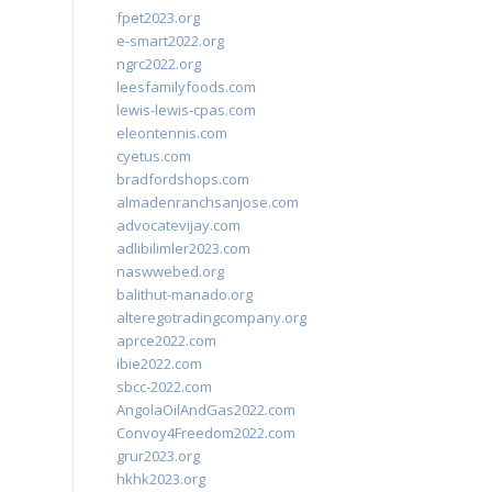
fpet2023.org
e-smart2022.org
ngrc2022.org
leesfamilyfoods.com
lewis-lewis-cpas.com
eleontennis.com
cyetus.com
bradfordshops.com
almadenranchsanjose.com
advocatevijay.com
adlibilimler2023.com
naswwebed.org
balithut-manado.org
alteregotradingcompany.org
aprce2022.com
ibie2022.com
sbcc-2022.com
AngolaOilAndGas2022.com
Convoy4Freedom2022.com
grur2023.org
hkhk2023.org