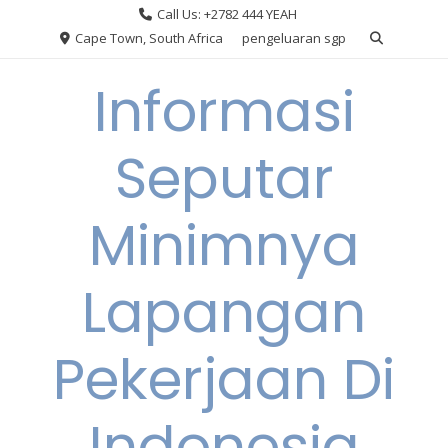
Skip
Call Us: +2782 444 YEAH
to
Cape Town, South Africa
pengeluaran sgp
content
Informasi
Seputar
Minimnya
Lapangan
Pekerjaan Di
Indonesia