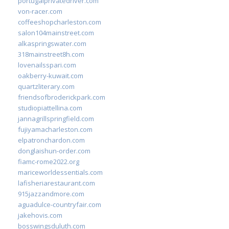
portugalprivatedriver.com
von-racer.com
coffeeshopcharleston.com
salon104mainstreet.com
alkaspringswater.com
318mainstreet8h.com
lovenailsspari.com
oakberry-kuwait.com
quartzliterary.com
friendsofbroderickpark.com
studiopiattellina.com
jannagrillspringfield.com
fujiyamacharleston.com
elpatronchardon.com
donglaishun-order.com
fiamc-rome2022.org
mariceworldessentials.com
lafisheriarestaurant.com
915jazzandmore.com
aguadulce-countryfair.com
jakehovis.com
bosswingsduluth.com