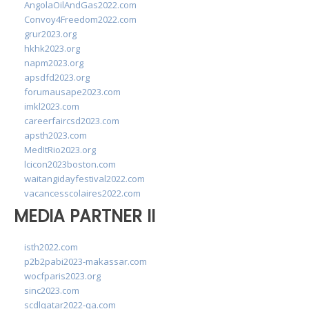
AngolaOilAndGas2022.com
Convoy4Freedom2022.com
grur2023.org
hkhk2023.org
napm2023.org
apsdfd2023.org
forumausape2023.com
imkl2023.com
careerfaircsd2023.com
apsth2023.com
MedItRio2023.org
lcicon2023boston.com
waitangidayfestival2022.com
vacancesscolaires2022.com
MEDIA PARTNER II
isth2022.com
p2b2pabi2023-makassar.com
wocfparis2023.org
sinc2023.com
scdlqatar2022-qa.com