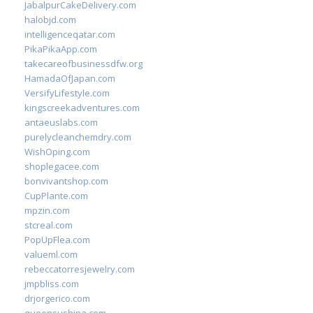
JabalpurCakeDelivery.com
halobjd.com
intelligenceqatar.com
PikaPikaApp.com
takecareofbusinessdfw.org
HamadaOfJapan.com
VersifyLifestyle.com
kingscreekadventures.com
antaeuslabs.com
purelycleanchemdry.com
WishOping.com
shoplegacee.com
bonvivantshop.com
CupPlante.com
mpzin.com
stcreal.com
PopUpFlea.com
valueml.com
rebeccatorresjewelry.com
jmpbliss.com
drjorgerico.com