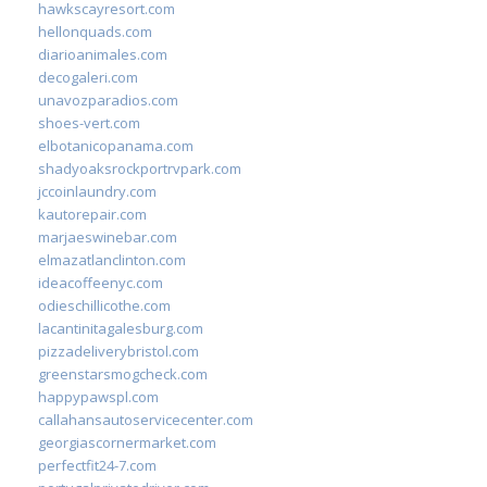
hawkscayresort.com
hellonquads.com
diarioanimales.com
decogaleri.com
unavozparadios.com
shoes-vert.com
elbotanicopanama.com
shadyoaksrockportrvpark.com
jccoinlaundry.com
kautorepair.com
marjaeswinebar.com
elmazatlanclinton.com
ideacoffeenyc.com
odieschillicothe.com
lacantinitagalesburg.com
pizzadeliverybristol.com
greenstarsmogcheck.com
happypawspl.com
callahansautoservicecenter.com
georgiascornermarket.com
perfectfit24-7.com