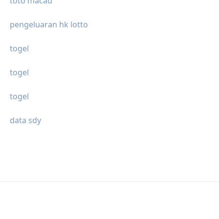
toto macau
pengeluaran hk lotto
togel
togel
togel
data sdy