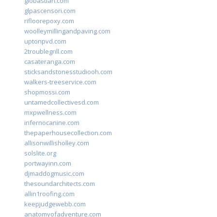
giobastian.com
glpascensori.com
rifloorepoxy.com
woolleymillingandpaving.com
uptonpvd.com
2troublegrill.com
casateranga.com
sticksandstonesstudiooh.com
walkers-treeservice.com
shopmossi.com
untamedcollectivesd.com
mxpwellness.com
infernocanine.com
thepaperhousecollection.com
allisonwillisholley.com
solslite.org
portwayinn.com
djmaddogmusic.com
thesoundarchitects.com
allin1roofing.com
keepjudgewebb.com
anatomyofadventure.com