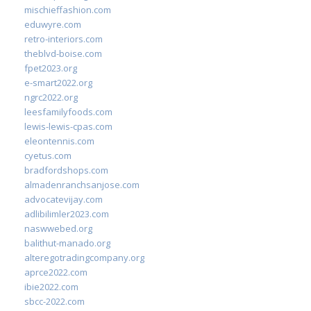
mischieffashion.com
eduwyre.com
retro-interiors.com
theblvd-boise.com
fpet2023.org
e-smart2022.org
ngrc2022.org
leesfamilyfoods.com
lewis-lewis-cpas.com
eleontennis.com
cyetus.com
bradfordshops.com
almadenranchsanjose.com
advocatevijay.com
adlibilimler2023.com
naswwebed.org
balithut-manado.org
alteregotradingcompany.org
aprce2022.com
ibie2022.com
sbcc-2022.com