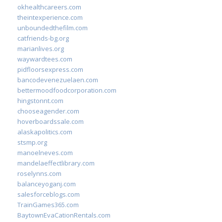
okhealthcareers.com
theintexperience.com
unboundedthefilm.com
catfriends-bg.org
marianlives.org
waywardtees.com
pidfloorsexpress.com
bancodevenezuelaen.com
bettermoodfoodcorporation.com
hingstonnt.com
chooseagender.com
hoverboardssale.com
alaskapolitics.com
stsmp.org
manoelneves.com
mandelaeffectlibrary.com
roselynns.com
balanceyoganj.com
salesforceblogs.com
TrainGames365.com
BaytownEvaCationRentals.com