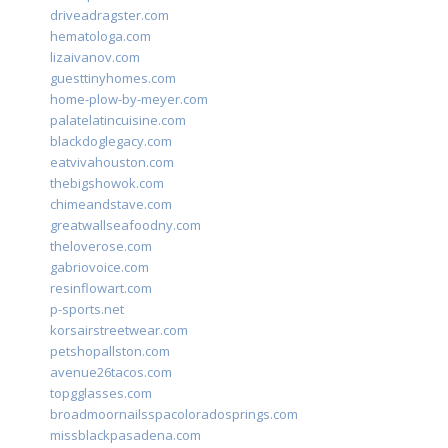
driveadragster.com
hematologa.com
lizaivanov.com
guesttinyhomes.com
home-plow-by-meyer.com
palatelatincuisine.com
blackdoglegacy.com
eatvivahouston.com
thebigshowok.com
chimeandstave.com
greatwallseafoodny.com
theloverose.com
gabriovoice.com
resinflowart.com
p-sports.net
korsairstreetwear.com
petshopallston.com
avenue26tacos.com
topgglasses.com
broadmoornailsspacoloradosprings.com
missblackpasadena.com