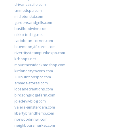
drivancastillo.com
cmmedspa.com
midletontkd.com
gardensandgrills.com
basilfoodwine.com
nikko-tochigi.net
caribbean-corner.com
bluemoongiftcards.com
rivercitysteampunkexpo.com
kchoops.net
mountainsideskateshop.com
kirtlandcitytavern.com
301nutritionspot.com
ammos-stores.com
loceanecreations.com
birdsongridgefarm.com
joiedevivblog.com
valera-amsterdam.com
libertybrandhemp.com
norwoodinnwi.com
neighboursmarket.com