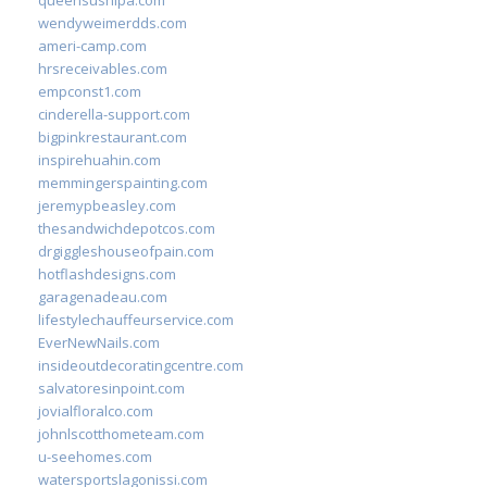
queensushipa.com
wendyweimerdds.com
ameri-camp.com
hrsreceivables.com
empconst1.com
cinderella-support.com
bigpinkrestaurant.com
inspirehuahin.com
memmingerspainting.com
jeremypbeasley.com
thesandwichdepotcos.com
drgiggleshouseofpain.com
hotflashdesigns.com
garagenadeau.com
lifestylechauffeurservice.com
EverNewNails.com
insideoutdecoratingcentre.com
salvatoresinpoint.com
jovialfloralco.com
johnlscotthometeam.com
u-seehomes.com
watersportslagonissi.com