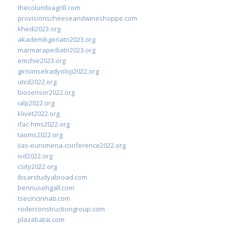
thecolumbiagrill.com
provisionscheeseandwineshoppe.com
khedi2023.org
akademikgeriatri2023.org
marmarapediatri2023.org
emchie2023.org
girisimselradyoloji2022.org
utcd2022.org
biosensor2022.org
ialp2022.org
klivet2022.org
ifac-hms2022.org
taoms2022.org
iias-euromena-conference2022.org
ivd2022.org
csity2022.org
ibsarstudyabroad.com
bennusehgall.com
tsecincinnati.com
roderconstructiongroup.com
plazabatai.com