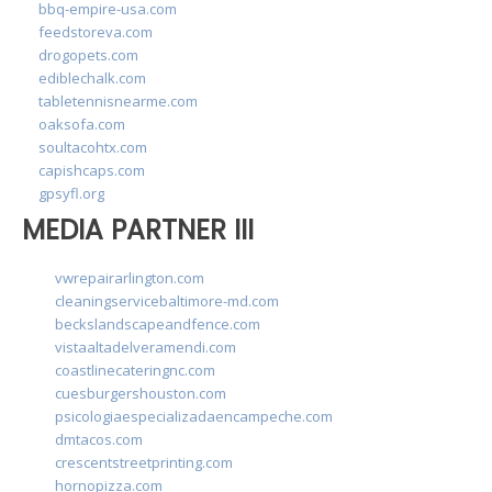
bbq-empire-usa.com
feedstoreva.com
drogopets.com
ediblechalk.com
tabletennisnearme.com
oaksofa.com
soultacohtx.com
capishcaps.com
gpsyfl.org
MEDIA PARTNER III
vwrepairarlington.com
cleaningservicebaltimore-md.com
beckslandscapeandfence.com
vistaaltadelveramendi.com
coastlinecateringnc.com
cuesburgershouston.com
psicologiaespecializadaencampeche.com
dmtacos.com
crescentstreetprinting.com
hornopizza.com