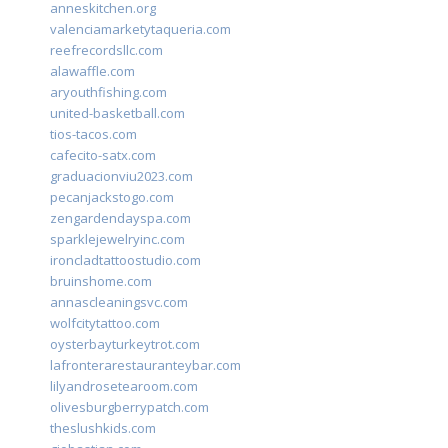
anneskitchen.org
valenciamarketytaqueria.com
reefrecordsllc.com
alawaffle.com
aryouthfishing.com
united-basketball.com
tios-tacos.com
cafecito-satx.com
graduacionviu2023.com
pecanjackstogo.com
zengardendayspa.com
sparklejewelryinc.com
ironcladtattoostudio.com
bruinshome.com
annascleaningsvc.com
wolfcitytattoo.com
oysterbayturkeytrot.com
lafronterarestauranteybar.com
lilyandrosetearoom.com
olivesburgberrypatch.com
theslushkids.com