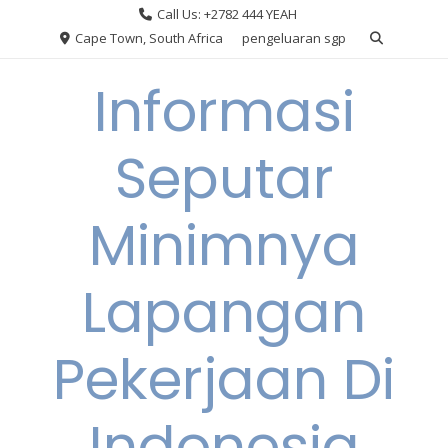
Skip
Call Us: +2782 444 YEAH
to
Cape Town, South Africa
pengeluaran sgp
content
Informasi
Seputar
Minimnya
Lapangan
Pekerjaan Di
Indonesia