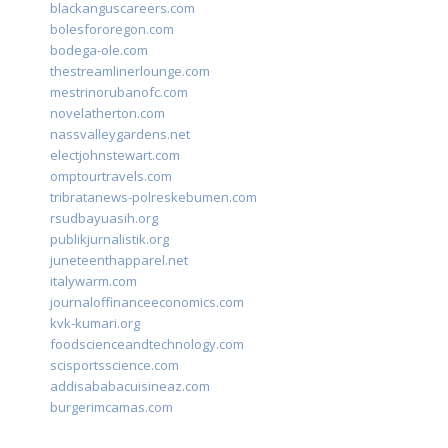
blackanguscareers.com
bolesfororegon.com
bodega-ole.com
thestreamlinerlounge.com
mestrinorubanofc.com
novelatherton.com
nassvalleygardens.net
electjohnstewart.com
omptourtravels.com
tribratanews-polreskebumen.com
rsudbayuasih.org
publikjurnalistik.org
juneteenthapparel.net
italywarm.com
journaloffinanceeconomics.com
kvk-kumari.org
foodscienceandtechnology.com
scisportsscience.com
addisababacuisineaz.com
burgerimcamas.com