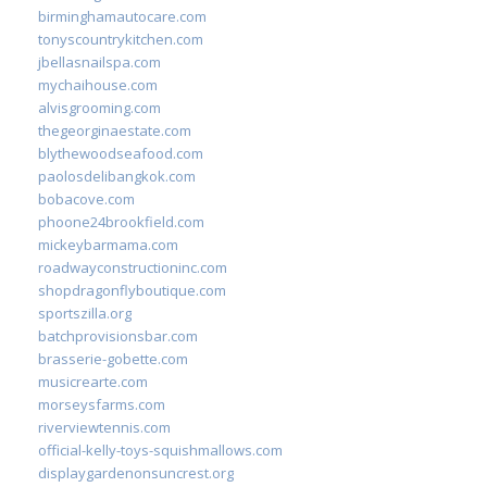
birminghamautocare.com
tonyscountrykitchen.com
jbellasnailspa.com
mychaihouse.com
alvisgrooming.com
thegeorginaestate.com
blythewoodseafood.com
paolosdelibangkok.com
bobacove.com
phoone24brookfield.com
mickeybarmama.com
roadwayconstructioninc.com
shopdragonflyboutique.com
sportszilla.org
batchprovisionsbar.com
brasserie-gobette.com
musicrearte.com
morseysfarms.com
riverviewtennis.com
official-kelly-toys-squishmallows.com
displaygardenonsuncrest.org