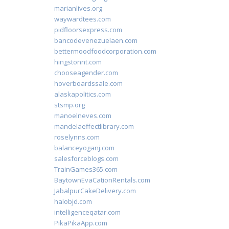
marianlives.org
waywardtees.com
pidfloorsexpress.com
bancodevenezuelaen.com
bettermoodfoodcorporation.com
hingstonnt.com
chooseagender.com
hoverboardssale.com
alaskapolitics.com
stsmp.org
manoelneves.com
mandelaeffectlibrary.com
roselynns.com
balanceyoganj.com
salesforceblogs.com
TrainGames365.com
BaytownEvaCationRentals.com
JabalpurCakeDelivery.com
halobjd.com
intelligenceqatar.com
PikaPikaApp.com