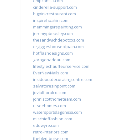
empconst1.com
cinderella-support.com
bigpinkrestaurant.com
inspirehuahin.com
memmingerspainting.com
jeremypbeasley.com
thesandwichdepotcos.com
drgiggleshouseofpain.com
hotflashdesigns.com
garagenadeau.com
lifestylechauffeurservice.com
EverNewNails.com
insideoutdecoratingcentre.com
salvatoresinpoint.com
jovialfloralco.com
johnlscotthometeam.com
u-seehomes.com
watersportslagonissi.com
mischieffashion.com
eduwyre.com
retro-interiors.com
theblvd-boise.com