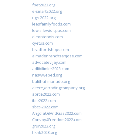
fpet2023.org
e-smart2022.org
ngrc2022.org
leesfamilyfoods.com
lewis-lewis-cpas.com
eleontennis.com
cyetus.com
bradfordshops.com
almadenranchsanjose.com
advocatevijay.com
adlibilimler2023.com
naswwebed.org
balithut-manado.org
alteregotradingcompany.org
aprce2022.com
ibie2022.com
sbcc-2022.com
AngolaOilAndGas2022.com
Convoy4Freedom2022.com
grur2023.org
hkhk2023.org