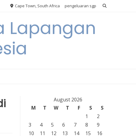
Cape Town, South Africa
pengeluaran sgp
ya Lapangan
esia
di
August 2026
M
T
W
T
F
S
S
1
2
3
4
5
6
7
8
9
10
11
12
13
14
15
16