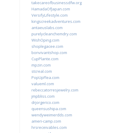
takecareofbusinessdfw.org
HamadaOfJapan.com
VersifyLifestyle.com
kingscreekadventures.com
antaeuslabs.com
purelycleanchemdry.com
WishOping.com
shoplegacee.com
bonvivantshop.com
CupPlante.com
mpzin.com
stcreal.com
PopUpFlea.com
valueml.com
rebeccatorresjewelry.com
jmpbliss.com
drjorgerico.com
queensushipa.com
wendyweimerdds.com
ameri-camp.com
hrsreceivables.com