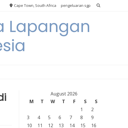
Cape Town, South Africa
pengeluaran sgp
ya Lapangan
esia
di
August 2026
M
T
W
T
F
S
S
1
2
3
4
5
6
7
8
9
10
11
12
13
14
15
16