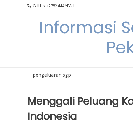
Skip
Call Us: +2782 444 YEAH
to
content
Informasi 
Pek
pengeluaran sgp
Menggali Peluang Kari
Indonesia