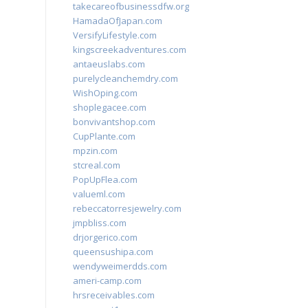
takecareofbusinessdfw.org
HamadaOfJapan.com
VersifyLifestyle.com
kingscreekadventures.com
antaeuslabs.com
purelycleanchemdry.com
WishOping.com
shoplegacee.com
bonvivantshop.com
CupPlante.com
mpzin.com
stcreal.com
PopUpFlea.com
valueml.com
rebeccatorresjewelry.com
jmpbliss.com
drjorgerico.com
queensushipa.com
wendyweimerdds.com
ameri-camp.com
hrsreceivables.com