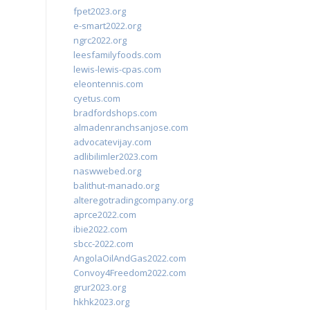
fpet2023.org
e-smart2022.org
ngrc2022.org
leesfamilyfoods.com
lewis-lewis-cpas.com
eleontennis.com
cyetus.com
bradfordshops.com
almadenranchsanjose.com
advocatevijay.com
adlibilimler2023.com
naswwebed.org
balithut-manado.org
alteregotradingcompany.org
aprce2022.com
ibie2022.com
sbcc-2022.com
AngolaOilAndGas2022.com
Convoy4Freedom2022.com
grur2023.org
hkhk2023.org