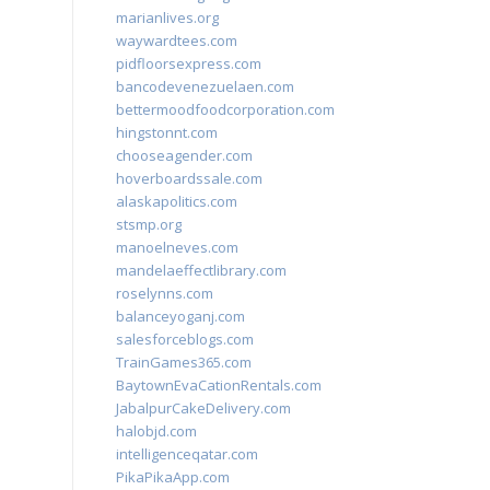
marianlives.org
waywardtees.com
pidfloorsexpress.com
bancodevenezuelaen.com
bettermoodfoodcorporation.com
hingstonnt.com
chooseagender.com
hoverboardssale.com
alaskapolitics.com
stsmp.org
manoelneves.com
mandelaeffectlibrary.com
roselynns.com
balanceyoganj.com
salesforceblogs.com
TrainGames365.com
BaytownEvaCationRentals.com
JabalpurCakeDelivery.com
halobjd.com
intelligenceqatar.com
PikaPikaApp.com