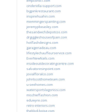
empconst1.com
cinderella-support.com
bigpinkrestaurant.com
inspirehuahin.com
memmingerspainting.com
jeremypbeasley.com
thesandwichdepotcos.com
drgiggleshouseofpain.com
hotflashdesigns.com
garagenadeau.com
lifestylechauffeurservice.com
EverNewNails.com
insideoutdecoratingcentre.com
salvatoresinpoint.com
jovialfloralco.com
johnlscotthometeam.com
u-seehomes.com
watersportslagonissi.com
mischieffashion.com
eduwyre.com
retro-interiors.com
theblvd-boise.com