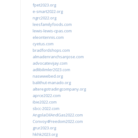
fpet2023.org
e-smart2022.org
ngrc2022.org
leesfamilyfoods.com
lewis-lewis-cpas.com
eleontennis.com
cyetus.com
bradfordshops.com
almadenranchsanjose.com
advocatevijay.com
adlibilimler2023.com
naswwebed.org
balithut-manado.org
alteregotradingcompany.org
aprce2022.com
ibie2022.com
sbcc-2022.com
AngolaOilAndGas2022.com
Convoy4Freedom2022.com
grur2023.org
hkhk2023.org