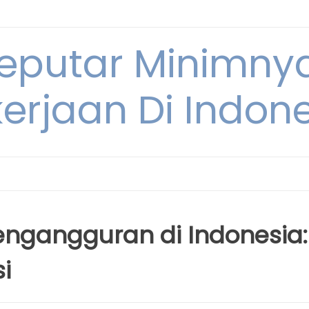
Seputar Minimn
erjaan Di Indon
engangguran di Indonesia:
i