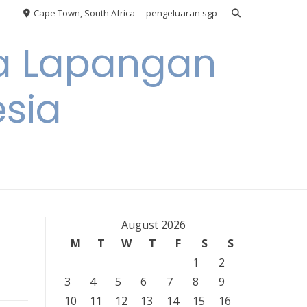
Cape Town, South Africa
pengeluaran sgp
ya Lapangan
esia
August 2026
M
T
W
T
F
S
S
1
2
3
4
5
6
7
8
9
10
11
12
13
14
15
16