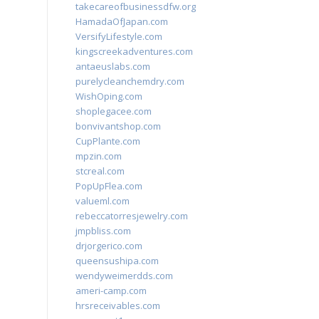
takecareofbusinessdfw.org
HamadaOfJapan.com
VersifyLifestyle.com
kingscreekadventures.com
antaeuslabs.com
purelycleanchemdry.com
WishOping.com
shoplegacee.com
bonvivantshop.com
CupPlante.com
mpzin.com
stcreal.com
PopUpFlea.com
valueml.com
rebeccatorresjewelry.com
jmpbliss.com
drjorgerico.com
queensushipa.com
wendyweimerdds.com
ameri-camp.com
hrsreceivables.com