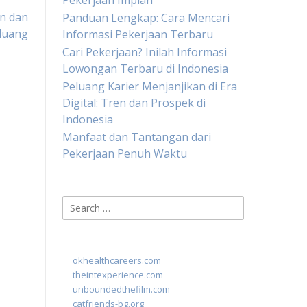
Pekerjaan Impian
n dan
Panduan Lengkap: Cara Mencari
luang
Informasi Pekerjaan Terbaru
Cari Pekerjaan? Inilah Informasi
Lowongan Terbaru di Indonesia
Peluang Karier Menjanjikan di Era
Digital: Tren dan Prospek di
Indonesia
Manfaat dan Tantangan dari
Pekerjaan Penuh Waktu
Search
for:
okhealthcareers.com
theintexperience.com
unboundedthefilm.com
catfriends-bg.org