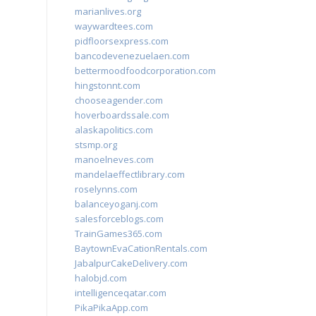
marianlives.org
waywardtees.com
pidfloorsexpress.com
bancodevenezuelaen.com
bettermoodfoodcorporation.com
hingstonnt.com
chooseagender.com
hoverboardssale.com
alaskapolitics.com
stsmp.org
manoelneves.com
mandelaeffectlibrary.com
roselynns.com
balanceyoganj.com
salesforceblogs.com
TrainGames365.com
BaytownEvaCationRentals.com
JabalpurCakeDelivery.com
halobjd.com
intelligenceqatar.com
PikaPikaApp.com