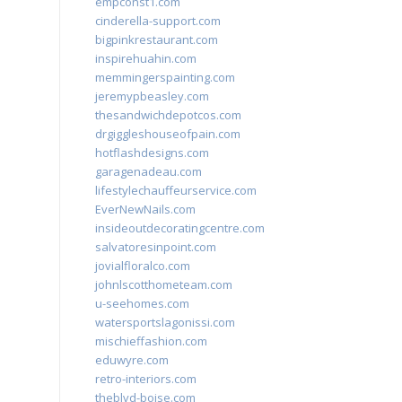
empconst1.com
cinderella-support.com
bigpinkrestaurant.com
inspirehuahin.com
memmingerspainting.com
jeremypbeasley.com
thesandwichdepotcos.com
drgiggleshouseofpain.com
hotflashdesigns.com
garagenadeau.com
lifestylechauffeurservice.com
EverNewNails.com
insideoutdecoratingcentre.com
salvatoresinpoint.com
jovialfloralco.com
johnlscotthometeam.com
u-seehomes.com
watersportslagonissi.com
mischieffashion.com
eduwyre.com
retro-interiors.com
theblvd-boise.com