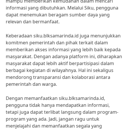
mampu memberikan kemudahan dalam mencari
informasi yang dibutuhkan. Melalui Siku, pengguna
dapat menemukan beragam sumber daya yang
relevan dan bermanfaat.
Keberadaan siku.blksamarinda.id juga menunjukkan
komitmen pemerintah dan pihak terkait dalam
memberikan akses informasi yang lebih baik kepada
masyarakat. Dengan adanya platform ini, diharapkan
masyarakat dapat lebih aktif berpartisipasi dalam
berbagai kegiatan di wilayahnya. Hal ini sekaligus
mendorong transparansi dan kolaborasi antara
pemerintah dan warga.
Dengan memanfaatkan siku.blksamarinda.id,
pengguna tidak hanya mendapatkan informasi,
tetapi juga dapat terlibat langsung dalam program-
program yang ada. Jadi, jangan ragu untuk
menjelajahi dan memanfaatkan segala yang