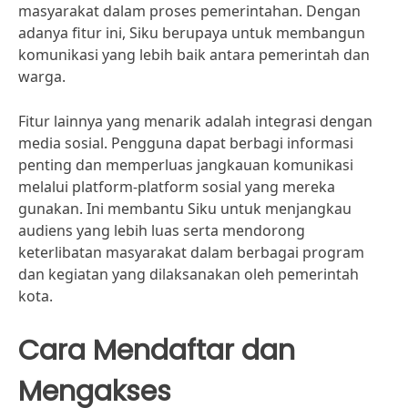
masyarakat dalam proses pemerintahan. Dengan
adanya fitur ini, Siku berupaya untuk membangun
komunikasi yang lebih baik antara pemerintah dan
warga.
Fitur lainnya yang menarik adalah integrasi dengan
media sosial. Pengguna dapat berbagi informasi
penting dan memperluas jangkauan komunikasi
melalui platform-platform sosial yang mereka
gunakan. Ini membantu Siku untuk menjangkau
audiens yang lebih luas serta mendorong
keterlibatan masyarakat dalam berbagai program
dan kegiatan yang dilaksanakan oleh pemerintah
kota.
Cara Mendaftar dan
Mengakses