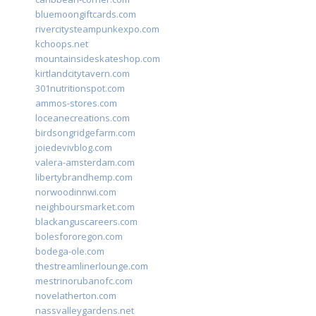
bluemoongiftcards.com
rivercitysteampunkexpo.com
kchoops.net
mountainsideskateshop.com
kirtlandcitytavern.com
301nutritionspot.com
ammos-stores.com
loceanecreations.com
birdsongridgefarm.com
joiedevivblog.com
valera-amsterdam.com
libertybrandhemp.com
norwoodinnwi.com
neighboursmarket.com
blackanguscareers.com
bolesfororegon.com
bodega-ole.com
thestreamlinerlounge.com
mestrinorubanofc.com
novelatherton.com
nassvalleygardens.net