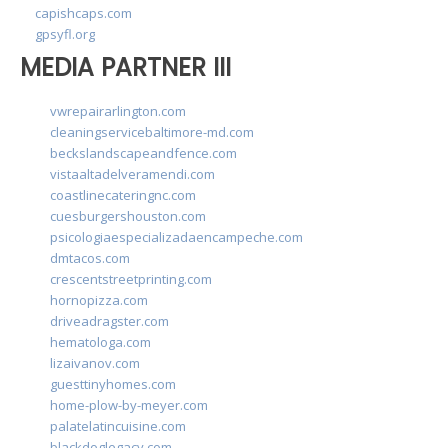
capishcaps.com
gpsyfl.org
MEDIA PARTNER III
vwrepairarlington.com
cleaningservicebaltimore-md.com
beckslandscapeandfence.com
vistaaltadelveramendi.com
coastlinecateringnc.com
cuesburgershouston.com
psicologiaespecializadaencampeche.com
dmtacos.com
crescentstreetprinting.com
hornopizza.com
driveadragster.com
hematologa.com
lizaivanov.com
guesttinyhomes.com
home-plow-by-meyer.com
palatelatincuisine.com
blackdoglegacy.com