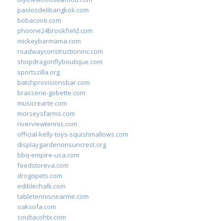
paolosdelibangkok.com
bobacove.com
phoone24brookfield.com
mickeybarmama.com
roadwayconstructioninc.com
shopdragonflyboutique.com
sportszilla.org
batchprovisionsbar.com
brasserie-gobette.com
musicrearte.com
morseysfarms.com
riverviewtennis.com
official-kelly-toys-squishmallows.com
displaygardenonsuncrest.org
bbq-empire-usa.com
feedstoreva.com
drogopets.com
ediblechalk.com
tabletennisnearme.com
oaksofa.com
soultacohtx.com