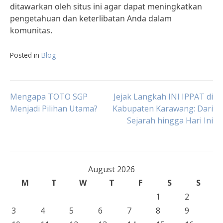
ditawarkan oleh situs ini agar dapat meningkatkan
pengetahuan dan keterlibatan Anda dalam
komunitas.
Posted in
Blog
Post
Mengapa TOTO SGP
Jejak Langkah INI IPPAT di
Menjadi Pilihan Utama?
Kabupaten Karawang: Dari
Sejarah hingga Hari Ini
navigation
August 2026
M
T
W
T
F
S
S
1
2
3
4
5
6
7
8
9