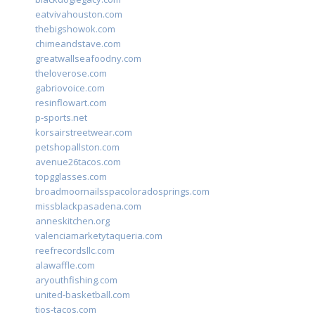
eatvivahouston.com
thebigshowok.com
chimeandstave.com
greatwallseafoodny.com
theloverose.com
gabriovoice.com
resinflowart.com
p-sports.net
korsairstreetwear.com
petshopallston.com
avenue26tacos.com
topgglasses.com
broadmoornailsspacoloradosprings.com
missblackpasadena.com
anneskitchen.org
valenciamarketytaqueria.com
reefrecordsllc.com
alawaffle.com
aryouthfishing.com
united-basketball.com
tios-tacos.com