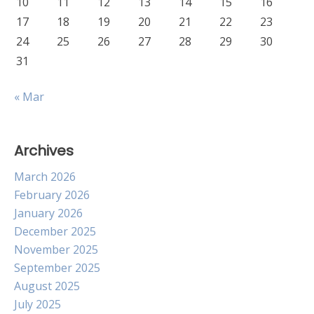
10
11
12
13
14
15
16
17
18
19
20
21
22
23
24
25
26
27
28
29
30
31
« Mar
Archives
March 2026
February 2026
January 2026
December 2025
November 2025
September 2025
August 2025
July 2025