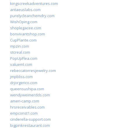
kingscreekadventures.com
antaeuslabs.com
purelycleanchemdry.com
WishOping.com
shoplegacee.com
bonvivantshop.com
CupPlante.com
mpzin.com
stcreal.com
PopUpFlea.com
valueml.com
rebeccatorresjewelry.com
jmpbliss.com
drjorgerico.com
queensushipa.com
wendyweimerdds.com
ameri-camp.com
hrsreceivables.com
empconst1.com
cinderella-support.com
bigpinkrestaurant.com