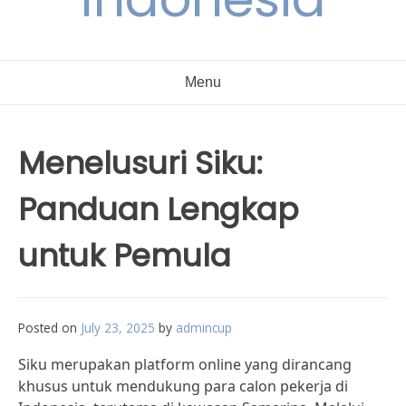
Menu
Menelusuri Siku:
Panduan Lengkap
untuk Pemula
Posted on
July 23, 2025
by
admincup
Siku merupakan platform online yang dirancang
khusus untuk mendukung para calon pekerja di