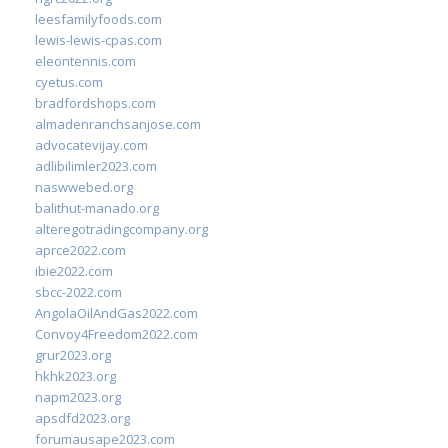
leesfamilyfoods.com
lewis-lewis-cpas.com
eleontennis.com
cyetus.com
bradfordshops.com
almadenranchsanjose.com
advocatevijay.com
adlibilimler2023.com
naswwebed.org
balithut-manado.org
alteregotradingcompany.org
aprce2022.com
ibie2022.com
sbcc-2022.com
AngolaOilAndGas2022.com
Convoy4Freedom2022.com
grur2023.org
hkhk2023.org
napm2023.org
apsdfd2023.org
forumausape2023.com