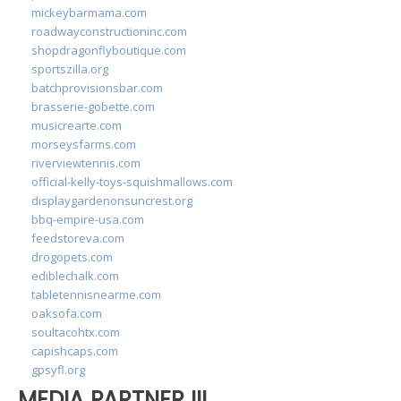
mickeybarmama.com
roadwayconstructioninc.com
shopdragonflyboutique.com
sportszilla.org
batchprovisionsbar.com
brasserie-gobette.com
musicrearte.com
morseysfarms.com
riverviewtennis.com
official-kelly-toys-squishmallows.com
displaygardenonsuncrest.org
bbq-empire-usa.com
feedstoreva.com
drogopets.com
ediblechalk.com
tabletennisnearme.com
oaksofa.com
soultacohtx.com
capishcaps.com
gpsyfl.org
MEDIA PARTNER III