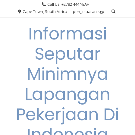
Skip
Call Us: +2782 444 YEAH
to
Cape Town, South Africa
pengeluaran sgp
content
Informasi
Seputar
Minimnya
Lapangan
Pekerjaan Di
Indonesia