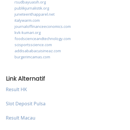
rsudbayuasih.org
publikjurnalistik.org
juneteenthapparel.net
italywarm.com
journaloffinanceeconomics.com
kvk-kumari.org
foodscienceandtechnology.com
scisportsscience.com
addisababacuisineaz.com
burgerimcamas.com
Link Alternatif
Result HK
Slot Deposit Pulsa
Result Macau