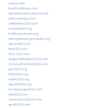
cyetus.com
bradfordshops.com
almadenranchsanjose.com
advocatevijay.com
adlibilimler2023.com
naswwebed.org
balithut-manado.org
alteregotradingcompany.org
aprce2022.com
ibie2022.com
sbcc-2022.com
AngolaOilAndGas2022.com
Convoy4Freedom2022.com
grur2023.org
hkhk2023.org
napm2023.org
apsdfd2023.org
forumausape2023.com
imkl2023.com
careerfaircsd2023.com
apsth2023.com