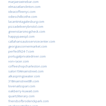
marjaeswinebar.com
elmazatlanclinton.com
ideacoffeenyc.com
odieschillicothe.com
lacantinitagalesburg.com
pizzadeliverybristol.com
greenstarsmogcheck.com
happypawspl.com
callahansautoservicecenter.com
georgiascornermarket.com
perfectfit24-7.com
portugalprivatedriver.com
von-racer.com
coffeeshopcharleston.com
salon104mainstreet.com
alkaspringswater.com
318mainstreet8h.com
lovenailsspari.com
oakberry-kuwait.com
quartzliterary.com
friendsofbroderickpark.com
studiopiattellina.com