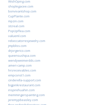
WishOping.com
shoplegacee.com
bonvivantshop.com
CupPlante.com
mpzin.com
stcreal.com
PopUpFlea.com
valueml.com
rebeccatorresjewelry.com
jmpbliss.com
drjorgerico.com
queensushipa.com
wendyweimerdds.com
ameri-camp.com
hrsreceivables.com
empconst1.com
cinderella-support.com
bigpinkrestaurant.com
inspirehuahin.com
memmingerspainting.com
jeremypbeasley.com
thesandwichdepotcos.com