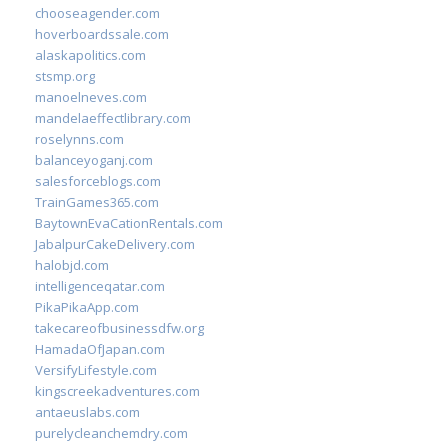
chooseagender.com
hoverboardssale.com
alaskapolitics.com
stsmp.org
manoelneves.com
mandelaeffectlibrary.com
roselynns.com
balanceyoganj.com
salesforceblogs.com
TrainGames365.com
BaytownEvaCationRentals.com
JabalpurCakeDelivery.com
halobjd.com
intelligenceqatar.com
PikaPikaApp.com
takecareofbusinessdfw.org
HamadaOfJapan.com
VersifyLifestyle.com
kingscreekadventures.com
antaeuslabs.com
purelycleanchemdry.com