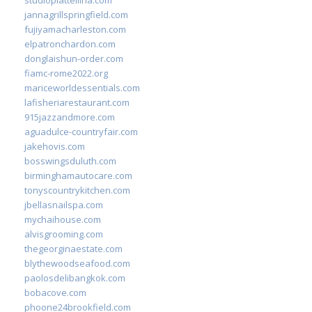
jannagrillspringfield.com
fujiyamacharleston.com
elpatronchardon.com
donglaishun-order.com
fiamc-rome2022.org
mariceworldessentials.com
lafisheriarestaurant.com
915jazzandmore.com
aguadulce-countryfair.com
jakehovis.com
bosswingsduluth.com
birminghamautocare.com
tonyscountrykitchen.com
jbellasnailspa.com
mychaihouse.com
alvisgrooming.com
thegeorginaestate.com
blythewoodseafood.com
paolosdelibangkok.com
bobacove.com
phoone24brookfield.com