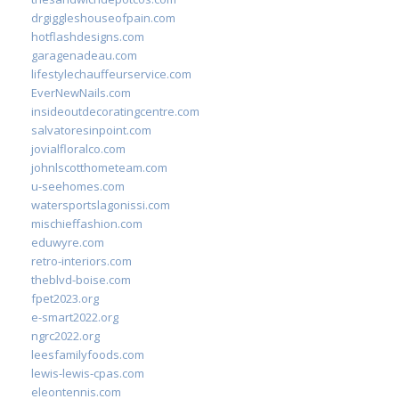
drgiggleshouseofpain.com
hotflashdesigns.com
garagenadeau.com
lifestylechauffeurservice.com
EverNewNails.com
insideoutdecoratingcentre.com
salvatoresinpoint.com
jovialfloralco.com
johnlscotthometeam.com
u-seehomes.com
watersportslagonissi.com
mischieffashion.com
eduwyre.com
retro-interiors.com
theblvd-boise.com
fpet2023.org
e-smart2022.org
ngrc2022.org
leesfamilyfoods.com
lewis-lewis-cpas.com
eleontennis.com