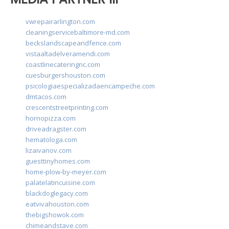
vwrepairarlington.com
cleaningservicebaltimore-md.com
beckslandscapeandfence.com
vistaaltadelveramendi.com
coastlinecateringnc.com
cuesburgershouston.com
psicologiaespecializadaencampeche.com
dmtacos.com
crescentstreetprinting.com
hornopizza.com
driveadragster.com
hematologa.com
lizaivanov.com
guesttinyhomes.com
home-plow-by-meyer.com
palatelatincuisine.com
blackdoglegacy.com
eatvivahouston.com
thebigshowok.com
chimeandstave.com