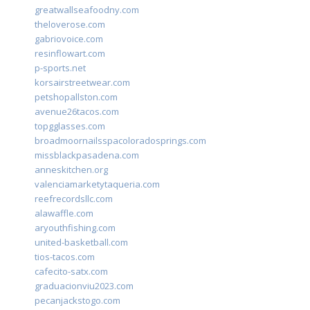
greatwallseafoodny.com
theloverose.com
gabriovoice.com
resinflowart.com
p-sports.net
korsairstreetwear.com
petshopallston.com
avenue26tacos.com
topgglasses.com
broadmoornailsspacoloradosprings.com
missblackpasadena.com
anneskitchen.org
valenciamarketytaqueria.com
reefrecordsllc.com
alawaffle.com
aryouthfishing.com
united-basketball.com
tios-tacos.com
cafecito-satx.com
graduacionviu2023.com
pecanjackstogo.com