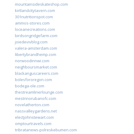
mountainsideskateshop.com
kirtlandcitytavern.com
301nutritionspot.com
ammos-stores.com
loceanecreations.com
birdsongridgefarm.com
joiedevivblog.com
valera-amsterdam.com
libertybrandhemp.com
norwoodinnwi.com
neighboursmarket.com
blackanguscareers.com
bolesfororegon.com
bodega-ole.com
thestreamlinerlounge.com
mestrinorubanofc.com
novelatherton.com
nassvalleygardens.net
electjohnstewart.com
omptourtravels.com
tribratanews-polreskebumen.com