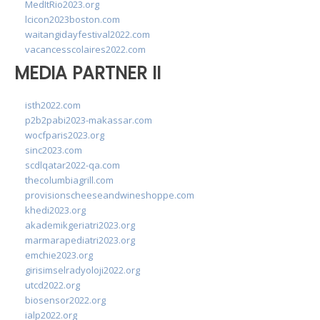
MedItRio2023.org
lcicon2023boston.com
waitangidayfestival2022.com
vacancesscolaires2022.com
MEDIA PARTNER II
isth2022.com
p2b2pabi2023-makassar.com
wocfparis2023.org
sinc2023.com
scdlqatar2022-qa.com
thecolumbiagrill.com
provisionscheeseandwineshoppe.com
khedi2023.org
akademikgeriatri2023.org
marmarapediatri2023.org
emchie2023.org
girisimselradyoloji2022.org
utcd2022.org
biosensor2022.org
ialp2022.org