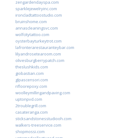
zengardendayspa.com
sparklejewelryinc.com
ironcladtattoostudio.com
bruinshome.com
annascleaningsvc.com
wolfcitytattoo.com
oysterbayturkeytrot.com
lafronterarestauranteybar.com
lilyandrosetearoom.com
olivesburgberrypatch.com
theslushkids.com
giobastian.com
glpascensori.com
rifloorepoxy.com
woolleymillingandpaving.com
uptonpvd.com
2troublegrill.com
casateranga.com
sticksandstonesstudiooh.com
walkers-treeservice.com
shopmossi.com