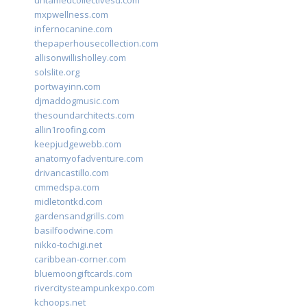
untamedcollectivesd.com
mxpwellness.com
infernocanine.com
thepaperhousecollection.com
allisonwillisholley.com
solslite.org
portwayinn.com
djmaddogmusic.com
thesoundarchitects.com
allin1roofing.com
keepjudgewebb.com
anatomyofadventure.com
drivancastillo.com
cmmedspa.com
midletontkd.com
gardensandgrills.com
basilfoodwine.com
nikko-tochigi.net
caribbean-corner.com
bluemoongiftcards.com
rivercitysteampunkexpo.com
kchoops.net