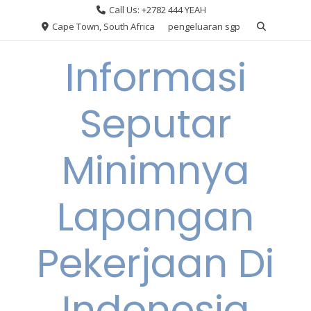
Skip
Call Us: +2782 444 YEAH
to
Cape Town, South Africa
pengeluaran sgp
content
Informasi
Seputar
Minimnya
Lapangan
Pekerjaan Di
Indonesia