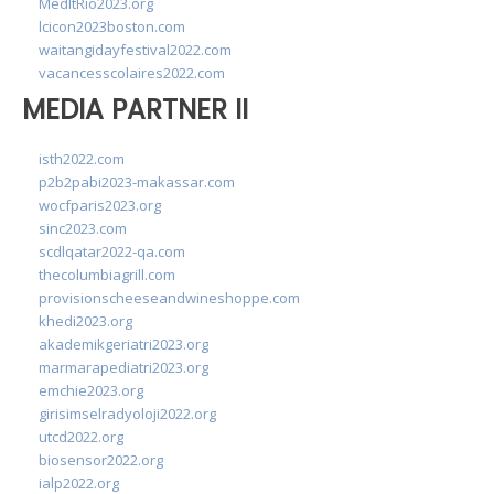
MedItRio2023.org
lcicon2023boston.com
waitangidayfestival2022.com
vacancesscolaires2022.com
MEDIA PARTNER II
isth2022.com
p2b2pabi2023-makassar.com
wocfparis2023.org
sinc2023.com
scdlqatar2022-qa.com
thecolumbiagrill.com
provisionscheeseandwineshoppe.com
khedi2023.org
akademikgeriatri2023.org
marmarapediatri2023.org
emchie2023.org
girisimselradyoloji2022.org
utcd2022.org
biosensor2022.org
ialp2022.org