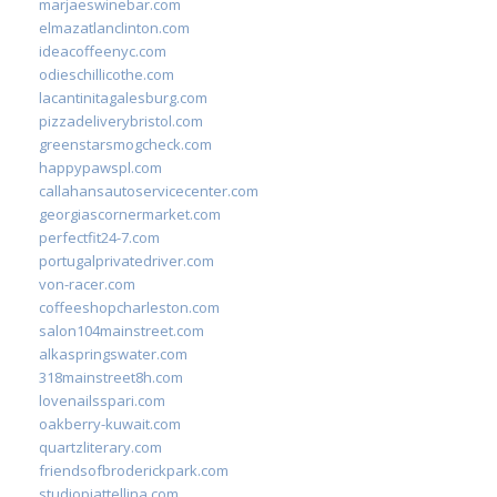
marjaeswinebar.com
elmazatlanclinton.com
ideacoffeenyc.com
odieschillicothe.com
lacantinitagalesburg.com
pizzadeliverybristol.com
greenstarsmogcheck.com
happypawspl.com
callahansautoservicecenter.com
georgiascornermarket.com
perfectfit24-7.com
portugalprivatedriver.com
von-racer.com
coffeeshopcharleston.com
salon104mainstreet.com
alkaspringswater.com
318mainstreet8h.com
lovenailsspari.com
oakberry-kuwait.com
quartzliterary.com
friendsofbroderickpark.com
studiopiattellina.com