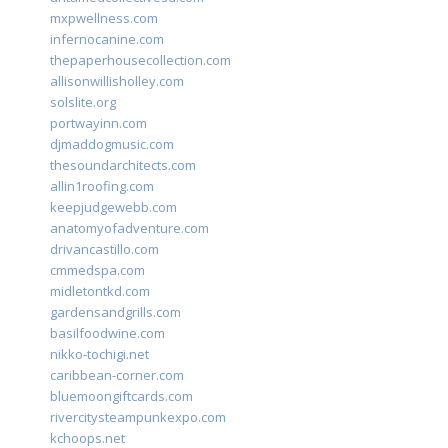
mxpwellness.com
infernocanine.com
thepaperhousecollection.com
allisonwillisholley.com
solslite.org
portwayinn.com
djmaddogmusic.com
thesoundarchitects.com
allin1roofing.com
keepjudgewebb.com
anatomyofadventure.com
drivancastillo.com
cmmedspa.com
midletontkd.com
gardensandgrills.com
basilfoodwine.com
nikko-tochigi.net
caribbean-corner.com
bluemoongiftcards.com
rivercitysteampunkexpo.com
kchoops.net