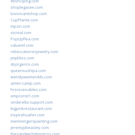
WishOping.com
shoplegacee.com
bonvivantshop.com
CupPlante.com
mpzin.com
stcreal.com
PopUpFlea.com
valueml.com
rebeccatorresjewelry.com
jmpbliss.com
drjorgerico.com
queensushipa.com
wendyweimerdds.com
ameri-camp.com
hrsreceivables.com
empconst1.com
cinderella-support.com
bigpinkrestaurant.com
inspirehuahin.com
memmingerspainting.com
jeremypbeasley.com
thesandwichdepotcos.com