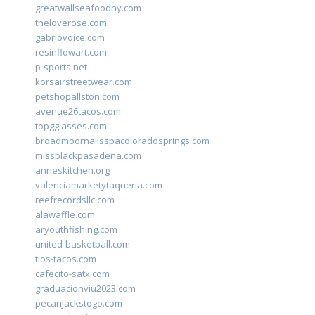
greatwallseafoodny.com
theloverose.com
gabriovoice.com
resinflowart.com
p-sports.net
korsairstreetwear.com
petshopallston.com
avenue26tacos.com
topgglasses.com
broadmoornailsspacoloradosprings.com
missblackpasadena.com
anneskitchen.org
valenciamarketytaqueria.com
reefrecordsllc.com
alawaffle.com
aryouthfishing.com
united-basketball.com
tios-tacos.com
cafecito-satx.com
graduacionviu2023.com
pecanjackstogo.com