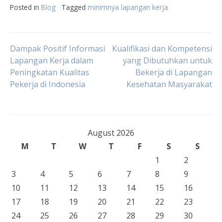
Posted in
Blog
Tagged
minimnya lapangan kerja
Post
Dampak Positif Informasi
Kualifikasi dan Kompetensi
Lapangan Kerja dalam
yang Dibutuhkan untuk
Peningkatan Kualitas
Bekerja di Lapangan
navigation
Pekerja di Indonesia
Kesehatan Masyarakat
August 2026
M
T
W
T
F
S
S
1
2
3
4
5
6
7
8
9
10
11
12
13
14
15
16
17
18
19
20
21
22
23
24
25
26
27
28
29
30