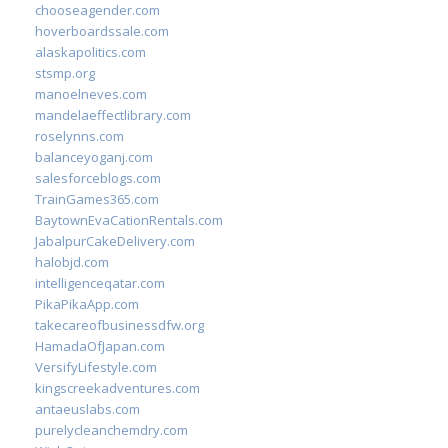
chooseagender.com
hoverboardssale.com
alaskapolitics.com
stsmp.org
manoelneves.com
mandelaeffectlibrary.com
roselynns.com
balanceyoganj.com
salesforceblogs.com
TrainGames365.com
BaytownEvaCationRentals.com
JabalpurCakeDelivery.com
halobjd.com
intelligenceqatar.com
PikaPikaApp.com
takecareofbusinessdfw.org
HamadaOfJapan.com
VersifyLifestyle.com
kingscreekadventures.com
antaeuslabs.com
purelycleanchemdry.com