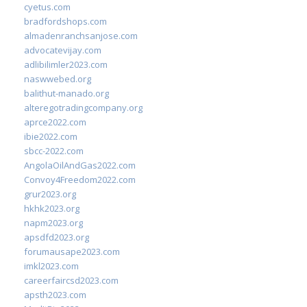
cyetus.com
bradfordshops.com
almadenranchsanjose.com
advocatevijay.com
adlibilimler2023.com
naswwebed.org
balithut-manado.org
alteregotradingcompany.org
aprce2022.com
ibie2022.com
sbcc-2022.com
AngolaOilAndGas2022.com
Convoy4Freedom2022.com
grur2023.org
hkhk2023.org
napm2023.org
apsdfd2023.org
forumausape2023.com
imkl2023.com
careerfaircsd2023.com
apsth2023.com