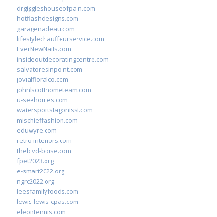
drgiggleshouseofpain.com
hotflashdesigns.com
garagenadeau.com
lifestylechauffeurservice.com
EverNewNails.com
insideoutdecoratingcentre.com
salvatoresinpoint.com
jovialfloralco.com
johnlscotthometeam.com
u-seehomes.com
watersportslagonissi.com
mischieffashion.com
eduwyre.com
retro-interiors.com
theblvd-boise.com
fpet2023.org
e-smart2022.org
ngrc2022.org
leesfamilyfoods.com
lewis-lewis-cpas.com
eleontennis.com