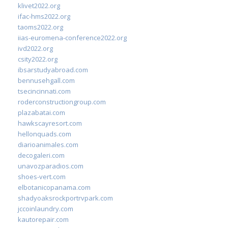
klivet2022.org
ifac-hms2022.org
taoms2022.org
iias-euromena-conference2022.org
ivd2022.org
csity2022.org
ibsarstudyabroad.com
bennusehgall.com
tsecincinnati.com
roderconstructiongroup.com
plazabatai.com
hawkscayresort.com
hellonquads.com
diarioanimales.com
decogaleri.com
unavozparadios.com
shoes-vert.com
elbotanicopanama.com
shadyoaksrockportrvpark.com
jccoinlaundry.com
kautorepair.com