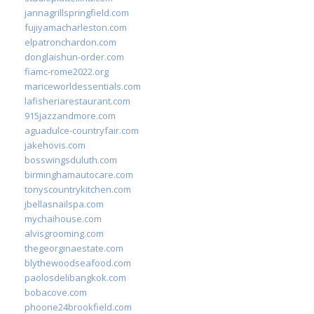
jannagrillspringfield.com
fujiyamacharleston.com
elpatronchardon.com
donglaishun-order.com
fiamc-rome2022.org
mariceworldessentials.com
lafisheriarestaurant.com
915jazzandmore.com
aguadulce-countryfair.com
jakehovis.com
bosswingsduluth.com
birminghamautocare.com
tonyscountrykitchen.com
jbellasnailspa.com
mychaihouse.com
alvisgrooming.com
thegeorginaestate.com
blythewoodseafood.com
paolosdelibangkok.com
bobacove.com
phoone24brookfield.com