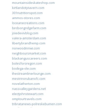
mountainsideskateshop.com
kirtlandcitytavern.com
301nutritionspot.com
ammos-stores.com
loceanecreations.com
birdsongridgefarm.com
joiedevivblog.com
valera-amsterdam.com
libertybrandhemp.com
norwoodinnwi.com
neighboursmarket.com
blackanguscareers.com
bolesfororegon.com
bodega-ole.com
thestreamlinerlounge.com
mestrinorubanofc.com
novelatherton.com
nassvalleygardens.net
electjohnstewart.com
omptourtravels.com
tribratanews-polreskebumen.com