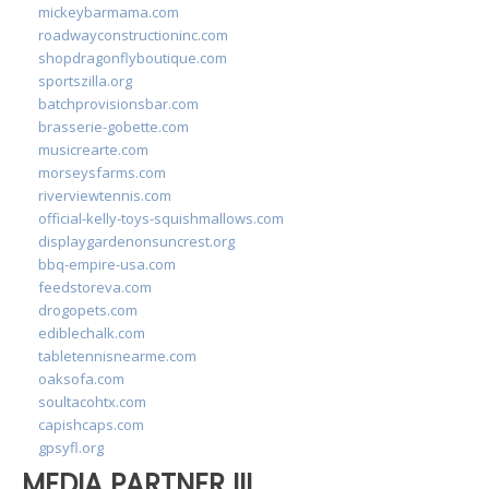
mickeybarmama.com
roadwayconstructioninc.com
shopdragonflyboutique.com
sportszilla.org
batchprovisionsbar.com
brasserie-gobette.com
musicrearte.com
morseysfarms.com
riverviewtennis.com
official-kelly-toys-squishmallows.com
displaygardenonsuncrest.org
bbq-empire-usa.com
feedstoreva.com
drogopets.com
ediblechalk.com
tabletennisnearme.com
oaksofa.com
soultacohtx.com
capishcaps.com
gpsyfl.org
MEDIA PARTNER III