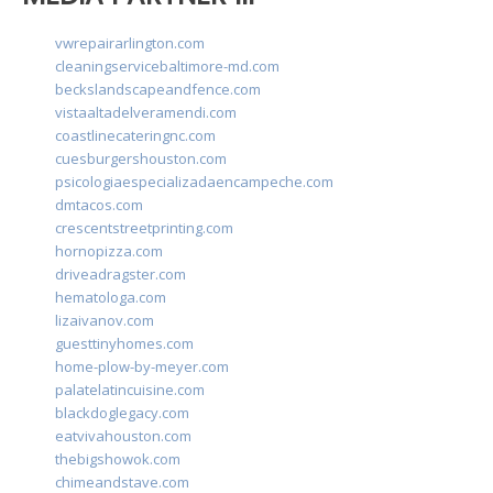
vwrepairarlington.com
cleaningservicebaltimore-md.com
beckslandscapeandfence.com
vistaaltadelveramendi.com
coastlinecateringnc.com
cuesburgershouston.com
psicologiaespecializadaencampeche.com
dmtacos.com
crescentstreetprinting.com
hornopizza.com
driveadragster.com
hematologa.com
lizaivanov.com
guesttinyhomes.com
home-plow-by-meyer.com
palatelatincuisine.com
blackdoglegacy.com
eatvivahouston.com
thebigshowok.com
chimeandstave.com