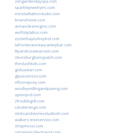
zengardendayspa.com
sparklejewelryinc.com
ironcladtattoostudio.com
bruinshome.com
annascleaningsvc.com
wolfcitytattoo.com
oysterbayturkeytrot.com
lafronterarestauranteybar.com
lilyandrosetearoom.com
olivesburgberrypatch.com
theslushkids.com
giobastian.com
glpascensori.com
rifloorepoxy.com
woolleymillingandpaving.com
uptonpvd.com
2troublegrill.com
casateranga.com
sticksandstonesstudiooh.com
walkers-treeservice.com
shopmossi.com
untamedcollectivesd.com