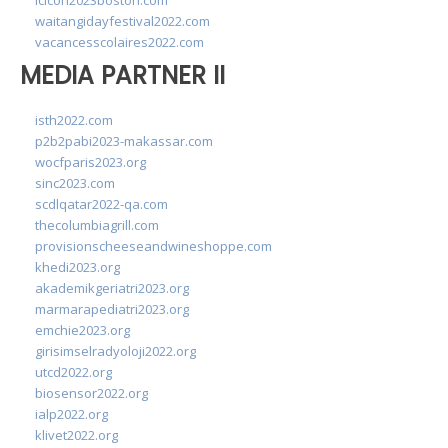
lcicon2023boston.com
waitangidayfestival2022.com
vacancesscolaires2022.com
MEDIA PARTNER II
isth2022.com
p2b2pabi2023-makassar.com
wocfparis2023.org
sinc2023.com
scdlqatar2022-qa.com
thecolumbiagrill.com
provisionscheeseandwineshoppe.com
khedi2023.org
akademikgeriatri2023.org
marmarapediatri2023.org
emchie2023.org
girisimselradyoloji2022.org
utcd2022.org
biosensor2022.org
ialp2022.org
klivet2022.org