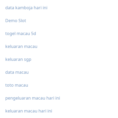
data kamboja hari ini
Demo Slot
togel macau 5d
keluaran macau
keluaran sgp
data macau
toto macau
pengeluaran macau hari ini
keluaran macau hari ini