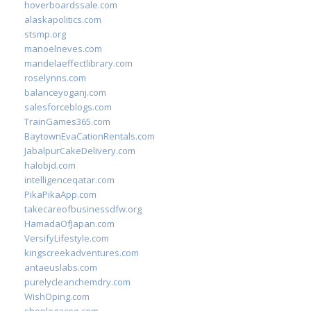
hoverboardssale.com
alaskapolitics.com
stsmp.org
manoelneves.com
mandelaeffectlibrary.com
roselynns.com
balanceyoganj.com
salesforceblogs.com
TrainGames365.com
BaytownEvaCationRentals.com
JabalpurCakeDelivery.com
halobjd.com
intelligenceqatar.com
PikaPikaApp.com
takecareofbusinessdfw.org
HamadaOfJapan.com
VersifyLifestyle.com
kingscreekadventures.com
antaeuslabs.com
purelycleanchemdry.com
WishOping.com