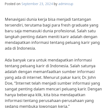
Posted on
September 23, 2024
by
admincup
Menavigasi dunia kerja bisa menjadi tantangan
tersendiri, terutama bagi para fresh graduate yang
baru saja memasuki dunia profesional. Salah satu
langkah penting dalam meniti karir adalah dengan
mendapatkan informasi tentang peluang karir yang
ada di Indonesia.
Ada banyak cara untuk mendapatkan informasi
tentang peluang karir di Indonesia. Salah satunya
adalah dengan memanfaatkan sumber informasi
yang ada di internet. Menurut pakar karir, Dr. John
Doe, “Internet telah menjadi sumber informasi yang
sangat penting dalam mencari peluang karir. Dengan
hanya beberapa klik, kita bisa mendapatkan
informasi tentang perusahaan-perusahaan yang
sedang membuka lowongan kerja.”