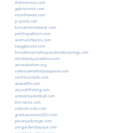
theloverose.com
gabriovoice.com
resinflowart.com
p-sports.net
korsairstreetwear.com
petshopallston.com
avenue26tacos.com
topgglasses.com
broadmoornailsspacoloradosprings.com
missblackpasadena.com
anneskitchen.org
valenciamarketytaqueria.com
reefrecordsllc.com
alawaffle.com
aryouthfishing.com
united-basketball.com
tios-tacos.com
cafecito-satx.com
graduacionviu2023.com
pecanjackstogo.com
zengardendayspa.com