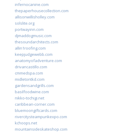
infernocanine.com
thepaperhousecollection.com
allisonwillisholley.com
solslite.org
portwayinn.com
djmaddogmusic.com
thesoundarchitects.com
allin1roofing.com
keepjudgewebb.com
anatomyofadventure.com
drivancastillo.com
cmmedspa.com
midletontkd.com
gardensandgrills.com
basilfoodwine.com
nikko-tochigi.net
caribbean-corner.com
bluemoongiftcards.com
rivercitysteampunkexpo.com
kchoops.net
mountainsideskateshop.com