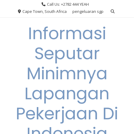
Skip
Call Us: +2782 444 YEAH
to
Cape Town, South Africa
pengeluaran sgp
content
Informasi
Seputar
Minimnya
Lapangan
Pekerjaan Di
Indonesia