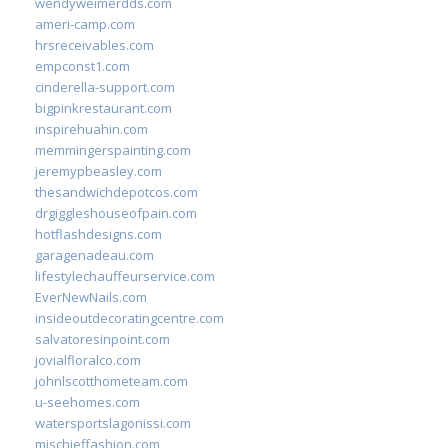
wendyweimerdds.com
ameri-camp.com
hrsreceivables.com
empconst1.com
cinderella-support.com
bigpinkrestaurant.com
inspirehuahin.com
memmingerspainting.com
jeremypbeasley.com
thesandwichdepotcos.com
drgiggleshouseofpain.com
hotflashdesigns.com
garagenadeau.com
lifestylechauffeurservice.com
EverNewNails.com
insideoutdecoratingcentre.com
salvatoresinpoint.com
jovialfloralco.com
johnlscotthometeam.com
u-seehomes.com
watersportslagonissi.com
mischieffashion.com