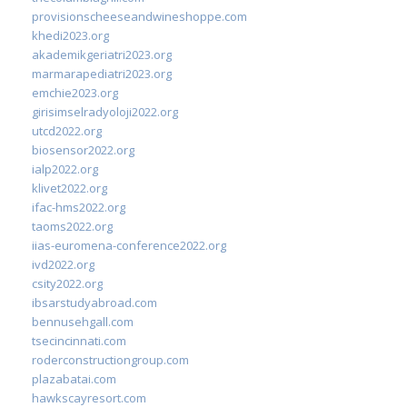
provisionscheeseandwineshoppe.com
khedi2023.org
akademikgeriatri2023.org
marmarapediatri2023.org
emchie2023.org
girisimselradyoloji2022.org
utcd2022.org
biosensor2022.org
ialp2022.org
klivet2022.org
ifac-hms2022.org
taoms2022.org
iias-euromena-conference2022.org
ivd2022.org
csity2022.org
ibsarstudyabroad.com
bennusehgall.com
tsecincinnati.com
roderconstructiongroup.com
plazabatai.com
hawkscayresort.com