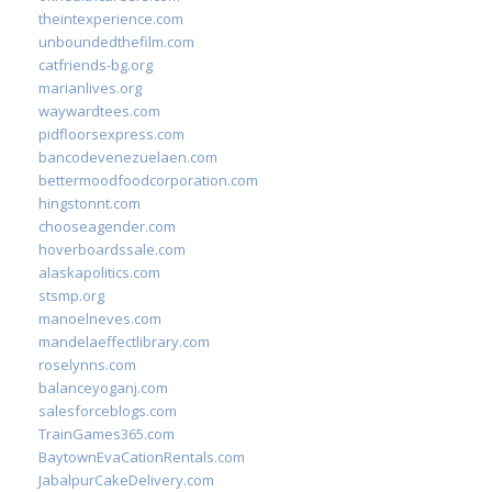
theintexperience.com
unboundedthefilm.com
catfriends-bg.org
marianlives.org
waywardtees.com
pidfloorsexpress.com
bancodevenezuelaen.com
bettermoodfoodcorporation.com
hingstonnt.com
chooseagender.com
hoverboardssale.com
alaskapolitics.com
stsmp.org
manoelneves.com
mandelaeffectlibrary.com
roselynns.com
balanceyoganj.com
salesforceblogs.com
TrainGames365.com
BaytownEvaCationRentals.com
JabalpurCakeDelivery.com