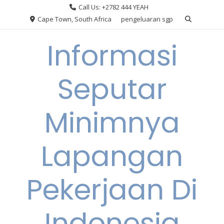
Skip
Call Us: +2782 444 YEAH
to
Cape Town, South Africa
pengeluaran sgp
content
Informasi
Seputar
Minimnya
Lapangan
Pekerjaan Di
Indonesia