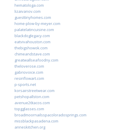
hematologa.com
lizaivanov.com
guesttinyhomes.com
home-plow-by-meyer.com
palatelatincuisine.com
blackdoglegacy.com
eatvivahouston.com
thebigshowok.com
chimeandstave.com
greatwallseafoodny.com
theloverose.com
gabriovoice.com
resinflowart.com
p-sports.net
korsairstreetwear.com
petshopallston.com
avenue26tacos.com
topgglasses.com
broadmoornailsspacoloradosprings.com
missblackpasadena.com
anneskitchen.org