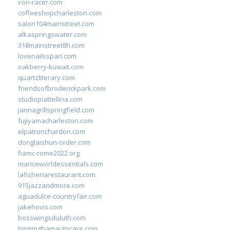
von-racer.com
coffeeshopcharleston.com
salon104mainstreet.com
alkaspringswater.com
318mainstreet8h.com
lovenailsspari.com
oakberry-kuwait.com
quartzliterary.com
friendsofbroderickpark.com
studiopiattellina.com
jannagrillspringfield.com
fujiyamacharleston.com
elpatronchardon.com
donglaishun-order.com
fiamc-rome2022.org
mariceworldessentials.com
lafisheriarestaurant.com
915jazzandmore.com
aguadulce-countryfair.com
jakehovis.com
bosswingsduluth.com
birminghamautocare.com