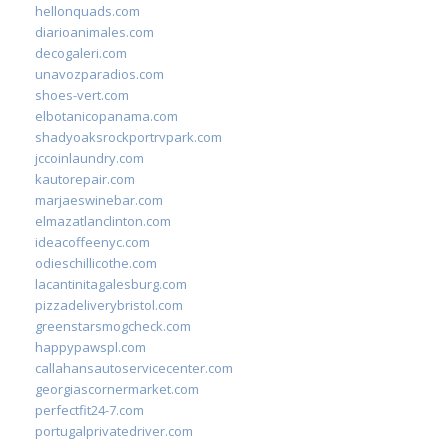
hellonquads.com
diarioanimales.com
decogaleri.com
unavozparadios.com
shoes-vert.com
elbotanicopanama.com
shadyoaksrockportrvpark.com
jccoinlaundry.com
kautorepair.com
marjaeswinebar.com
elmazatlanclinton.com
ideacoffeenyc.com
odieschillicothe.com
lacantinitagalesburg.com
pizzadeliverybristol.com
greenstarsmogcheck.com
happypawspl.com
callahansautoservicecenter.com
georgiascornermarket.com
perfectfit24-7.com
portugalprivatedriver.com