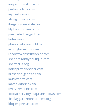
tonyscountrykitchen.com
jbellasnailspa.com
mychaihouse.com
alvisgrooming.com
thegeorginaestate.com
blythewoodseafood.com
paolosdelibangkok.com
bobacove.com
phoone24brookfield.com
mickeybarmama.com
roadwayconstructioninc.com
shopdragonflyboutique.com
sportszilla.org
batchprovisionsbar.com
brasserie-gobette.com
musicrearte.com
morseysfarms.com
riverviewtennis.com
official-kelly-toys-squishmallows.com
displaygardenonsuncrest.org
bbq-empire-usa.com