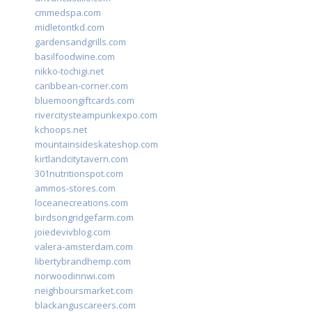
cmmedspa.com
midletontkd.com
gardensandgrills.com
basilfoodwine.com
nikko-tochigi.net
caribbean-corner.com
bluemoongiftcards.com
rivercitysteampunkexpo.com
kchoops.net
mountainsideskateshop.com
kirtlandcitytavern.com
301nutritionspot.com
ammos-stores.com
loceanecreations.com
birdsongridgefarm.com
joiedevivblog.com
valera-amsterdam.com
libertybrandhemp.com
norwoodinnwi.com
neighboursmarket.com
blackanguscareers.com