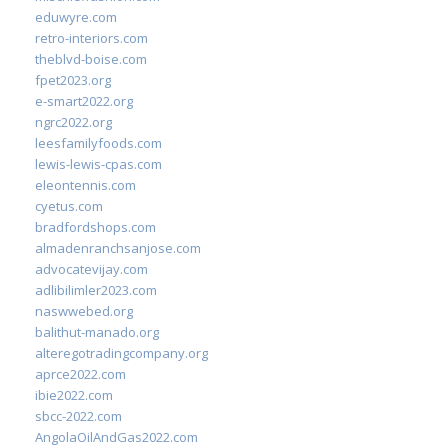
eduwyre.com
retro-interiors.com
theblvd-boise.com
fpet2023.org
e-smart2022.org
ngrc2022.org
leesfamilyfoods.com
lewis-lewis-cpas.com
eleontennis.com
cyetus.com
bradfordshops.com
almadenranchsanjose.com
advocatevijay.com
adlibilimler2023.com
naswwebed.org
balithut-manado.org
alteregotradingcompany.org
aprce2022.com
ibie2022.com
sbcc-2022.com
AngolaOilAndGas2022.com