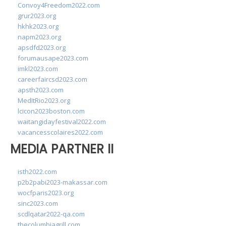
Convoy4Freedom2022.com
grur2023.org
hkhk2023.org
napm2023.org
apsdfd2023.org
forumausape2023.com
imkl2023.com
careerfaircsd2023.com
apsth2023.com
MedItRio2023.org
lcicon2023boston.com
waitangidayfestival2022.com
vacancesscolaires2022.com
MEDIA PARTNER II
isth2022.com
p2b2pabi2023-makassar.com
wocfparis2023.org
sinc2023.com
scdlqatar2022-qa.com
thecolumbiagrill.com