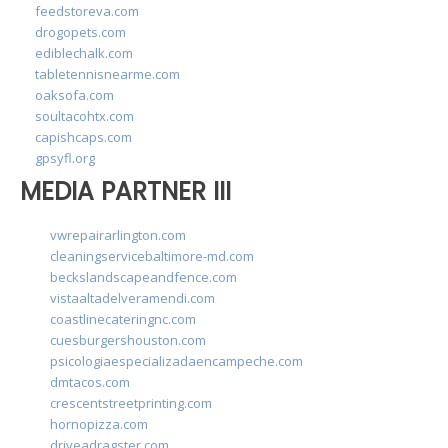
feedstoreva.com
drogopets.com
ediblechalk.com
tabletennisnearme.com
oaksofa.com
soultacohtx.com
capishcaps.com
gpsyfl.org
MEDIA PARTNER III
vwrepairarlington.com
cleaningservicebaltimore-md.com
beckslandscapeandfence.com
vistaaltadelveramendi.com
coastlinecateringnc.com
cuesburgershouston.com
psicologiaespecializadaencampeche.com
dmtacos.com
crescentstreetprinting.com
hornopizza.com
driveadragster.com