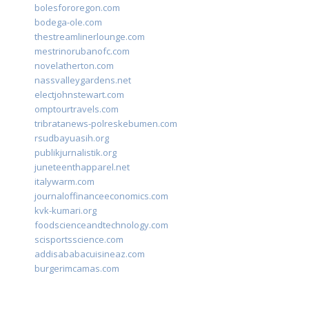
bolesfororegon.com
bodega-ole.com
thestreamlinerlounge.com
mestrinorubanofc.com
novelatherton.com
nassvalleygardens.net
electjohnstewart.com
omptourtravels.com
tribratanews-polreskebumen.com
rsudbayuasih.org
publikjurnalistik.org
juneteenthapparel.net
italywarm.com
journaloffinanceeconomics.com
kvk-kumari.org
foodscienceandtechnology.com
scisportsscience.com
addisababacuisineaz.com
burgerimcamas.com