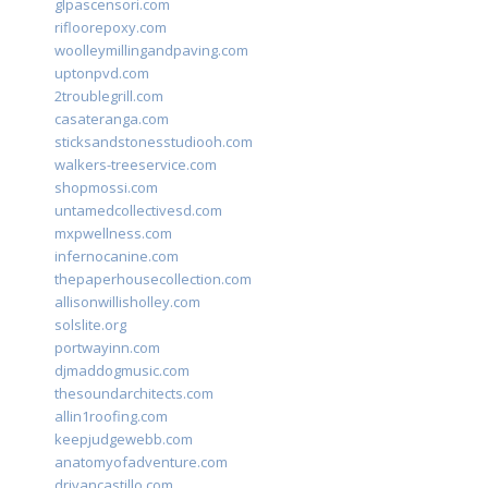
glpascensori.com
rifloorepoxy.com
woolleymillingandpaving.com
uptonpvd.com
2troublegrill.com
casateranga.com
sticksandstonesstudiooh.com
walkers-treeservice.com
shopmossi.com
untamedcollectivesd.com
mxpwellness.com
infernocanine.com
thepaperhousecollection.com
allisonwillisholley.com
solslite.org
portwayinn.com
djmaddogmusic.com
thesoundarchitects.com
allin1roofing.com
keepjudgewebb.com
anatomyofadventure.com
drivancastillo.com