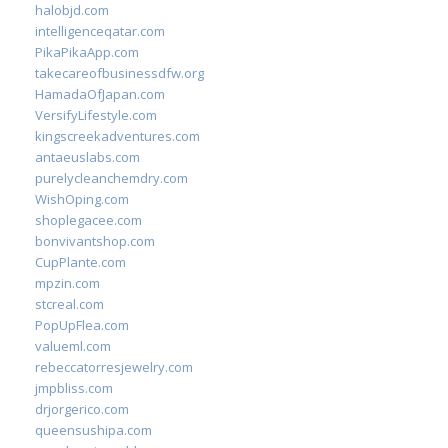
halobjd.com
intelligenceqatar.com
PikaPikaApp.com
takecareofbusinessdfw.org
HamadaOfJapan.com
VersifyLifestyle.com
kingscreekadventures.com
antaeuslabs.com
purelycleanchemdry.com
WishOping.com
shoplegacee.com
bonvivantshop.com
CupPlante.com
mpzin.com
stcreal.com
PopUpFlea.com
valueml.com
rebeccatorresjewelry.com
jmpbliss.com
drjorgerico.com
queensushipa.com