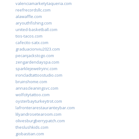
valenciamarketytaqueria.com
reefrecordsllc.com
alawaffle.com
aryouthfishing.com
united-basketball.com
tios-tacos.com
cafecito-satx.com
graduacionviu2023.com
pecanjackstogo.com
zengardendayspa.com
sparklejewelryinc.com
ironcladtattoostudio.com
bruinshome.com
annascleaningsvc.com
wolfcitytattoo.com
oysterbayturkeytrot.com
lafronterarestauranteybar.com
lilyandrosetearoom.com
olivesburgberrypatch.com
theslushkids.com
giobastian.com