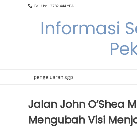
Skip
Call Us: +2782 444 YEAH
to
content
Informasi 
Pek
pengeluaran sgp
Jalan John O’Shea M
Mengubah Visi Menja