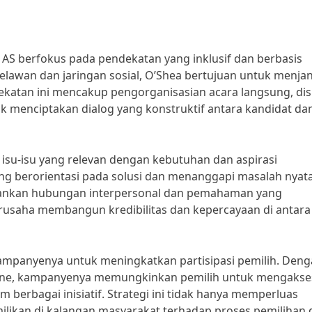
AS berfokus pada pendekatan yang inklusif dan berbasis
awan dan jaringan sosial, O’Shea bertujuan untuk menja
ekatan ini mencakup pengorganisasian acara langsung, dis
 menciptakan dialog yang konstruktif antara kandidat da
su-isu yang relevan dengan kebutuhan dan aspirasi
g berorientasi pada solusi dan menanggapi masalah nyat
ankan hubungan interpersonal dan pemahaman yang
erusaha membangun kredibilitas dan kepercayaan di antara
ampanyenya untuk meningkatkan partisipasi pemilih. Den
nline, kampanyenya memungkinkan pemilih untuk mengakse
m berbagai inisiatif. Strategi ini tidak hanya memperluas
ilikan di kalangan masyarakat terhadap proses pemilihan 