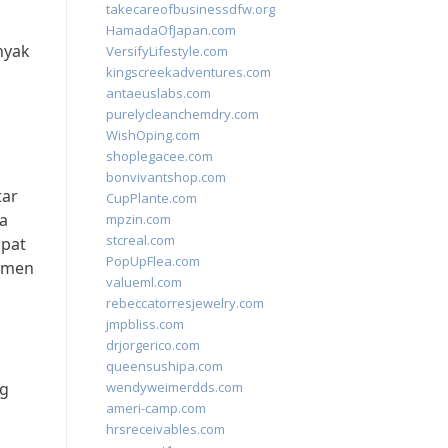
takecareofbusinessdfw.org
HamadaOfJapan.com
nyak
VersifyLifestyle.com
kingscreekadventures.com
antaeuslabs.com
purelycleanchemdry.com
WishOping.com
shoplegacee.com
bonvivantshop.com
tar
CupPlante.com
a
mpzin.com
stcreal.com
apat
PopUpFlea.com
itmen
valueml.com
rebeccatorresjewelry.com
jmpbliss.com
drjorgerico.com
queensushipa.com
ng
wendyweimerdds.com
ameri-camp.com
hrsreceivables.com