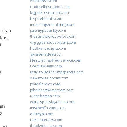
empconst1.com
cinderella-support.com
bigpinkrestaurant.com
inspirehuahin.com
memmingerspainting.com
ngkau
jeremypbeasley.com
thesandwichdepotcos.com
kusi
drgiggleshouseofpain.com
n
hotflashdesigns.com
garagenadeau.com
lifestylechauffeurservice.com
EverNewNails.com
a
insideoutdecoratingcentre.com
salvatoresinpoint.com
jovialfloralco.com
johnlscotthometeam.com
u-seehomes.com
watersportslagonissi.com
gan
mischieffashion.com
s
eduwyre.com
retro-interiors.com
theblvd-boise.com
dan