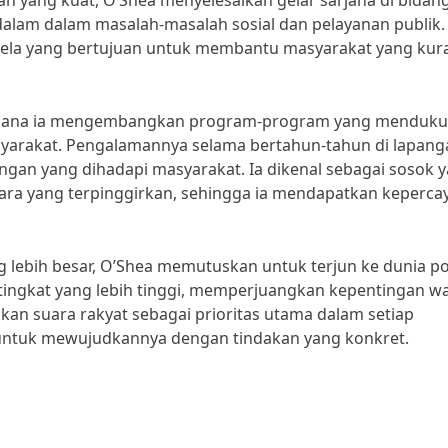
n yang kuat, O’Shea menyelesaikan gelar sarjana di bidan
lam dalam masalah-masalah sosial dan pelayanan publik. 
karela yang bertujuan untuk membantu masyarakat yang kur
, di mana ia mengembangkan program-program yang menduk
syarakat. Pengalamannya selama bertahun-tahun di lapang
an yang dihadapi masyarakat. Ia dikenal sebagai sosok 
uara yang terpinggirkan, sehingga ia mendapatkan keperca
ebih besar, O’Shea memutuskan untuk terjun ke dunia pol
tingkat yang lebih tinggi, memperjuangkan kepentingan w
ikan suara rakyat sebagai prioritas utama dalam setiap
 untuk mewujudkannya dengan tindakan yang konkret.