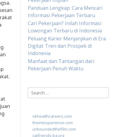
Pekerjaan Impian
ngsa.
Panduan Lengkap: Cara Mencari
sesan
Informasi Pekerjaan Terbaru
rakat
Cari Pekerjaan? Inilah Informasi
a
Lowongan Terbaru di Indonesia
Peluang Karier Menjanjikan di Era
Digital: Tren dan Prospek di
ng
Indonesia
dan
Manfaat dan Tantangan dari
Pekerjaan Penuh Waktu
ap
akat.
Search
for:
kat
ujuan
ng
okhealthcareers.com
theintexperience.com
unboundedthefilm.com
catfriends-bg.org