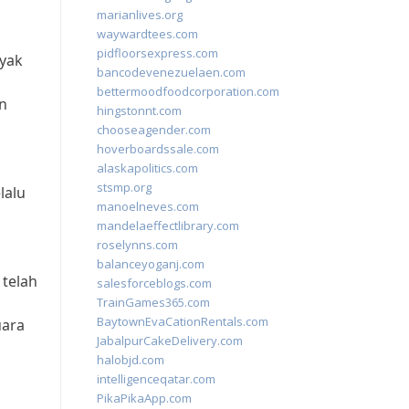
marianlives.org
waywardtees.com
pidfloorsexpress.com
ayak
bancodevenezuelaen.com
bettermoodfoodcorporation.com
n
hingstonnt.com
chooseagender.com
hoverboardssale.com
alaskapolitics.com
stsmp.org
lalu
manoelneves.com
mandelaeffectlibrary.com
roselynns.com
balanceyoganj.com
 telah
salesforceblogs.com
TrainGames365.com
BaytownEvaCationRentals.com
uara
JabalpurCakeDelivery.com
halobjd.com
intelligenceqatar.com
PikaPikaApp.com