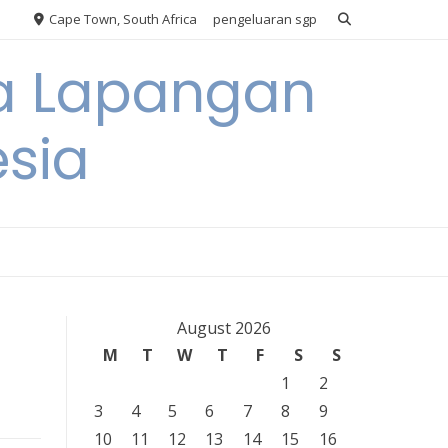
Cape Town, South Africa
pengeluaran sgp
ya Lapangan
esia
August 2026
M
T
W
T
F
S
S
1
2
3
4
5
6
7
8
9
10
11
12
13
14
15
16