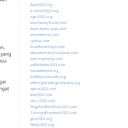
fpet2023.org
e-smart2022.org
ngrc2022.org
leesfamilyfoods.com
lewis-lewis-cpas.com
eleontennis.com
cyetus.com
an,
bradfordshops.com
almadenranchsanjose.com
 yang
advocatevijay.com
isu-
adlibilimler2023.com
naswwebed.org
balithut-manado.org
gai
alteregotradingcompany.org
ngat
aprce2022.com
ibie2022.com
sbcc-2022.com
AngolaOilAndGas2022.com
Convoy4Freedom2022.com
grur2023.org
hkhk2023.org