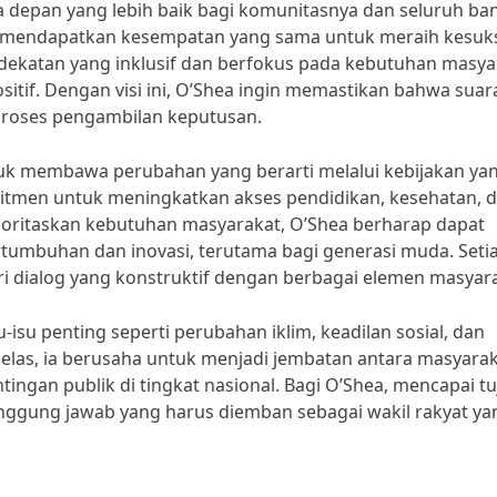
sa depan yang lebih baik bagi komunitasnya dan seluruh ba
k mendapatkan kesempatan yang sama untuk meraih kesuk
ekatan yang inklusif dan berfokus pada kebutuhan masya
itif. Dengan visi ini, O’Shea ingin memastikan bahwa suar
 proses pengambilan keputusan.
tuk membawa perubahan yang berarti melalui kebijakan ya
mitmen untuk meningkatkan akses pendidikan, kesehatan, 
ritaskan kebutuhan masyarakat, O’Shea berharap dapat
umbuhan dan inovasi, terutama bagi generasi muda. Seti
ari dialog yang konstruktif dengan berbagai elemen masyar
-isu penting seperti perubahan iklim, keadilan sosial, dan
jelas, ia berusaha untuk menjadi jembatan antara masyara
ngan publik di tingkat nasional. Bagi O’Shea, mencapai t
tanggung jawab yang harus diemban sebagai wakil rakyat ya